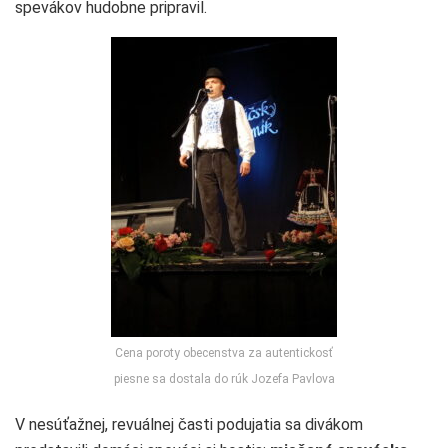
spevákov hudobne pripravil.
Cena poroty obecenstva za autentickosť
piesne sa dostala do rúk Jozefa Pavlova
V nesúťažnej, revuálnej časti podujatia sa divákom