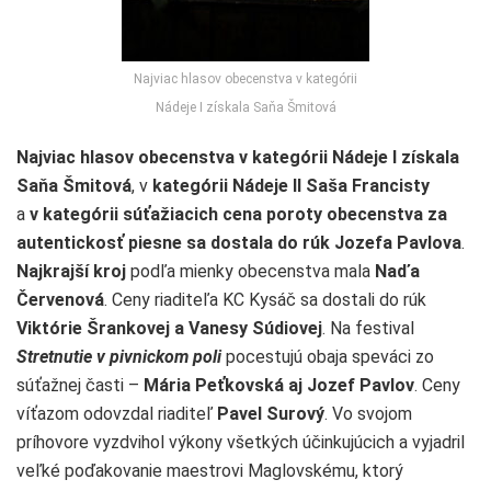
Najviac hlasov obecenstva v kategórii
Nádeje I získala Saňa Šmitová
Najviac hlasov obecenstva v kategórii Nádeje I získala
Saňa Šmitová
, v
kategórii Nádeje II Saša Francisty
a
v kategórii súťažiacich cena poroty obecenstva za
autentickosť piesne sa dostala do rúk Jozefa Pavlova
.
Najkrajší kroj
podľa mienky obecenstva mala
Naďa
Červenová
. Ceny riaditeľa KC Kysáč sa dostali do rúk
Viktórie Šrankovej a Vanesy Súdiovej
. Na festival
Stretnutie v pivnickom poli
pocestujú obaja speváci zo
súťažnej časti –
Mária Peťkovská aj Jozef Pavlov
. Ceny
víťazom odovzdal riaditeľ
Pavel Surový
. Vo svojom
príhovore vyzdvihol výkony všetkých účinkujúcich a vyjadril
veľké poďakovanie maestrovi Maglovskému, ktorý