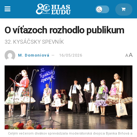
O víťazoch rozhodlo publikum
32. KYSÁČSKY SPEVNÍK
A
M. Domoniová
16/05/2026
A
Celým večerom divákov sprevádzala moderátorská dvojica Bjanka Brňová a