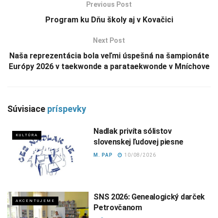
Previous Post
Program ku Dňu školy aj v Kovačici
Next Post
Naša reprezentácia bola veľmi úspešná na šampionáte
Európy 2026 v taekwonde a parataekwonde v Mníchove
Súvisiace
príspevky
Nadlak privíta sólistov
KULTÚRA
slovenskej ľudovej piesne
M. PAP
10/08/2026
SNS 2026: Genealogický darček
AKCENTUJEME
Petrovčanom