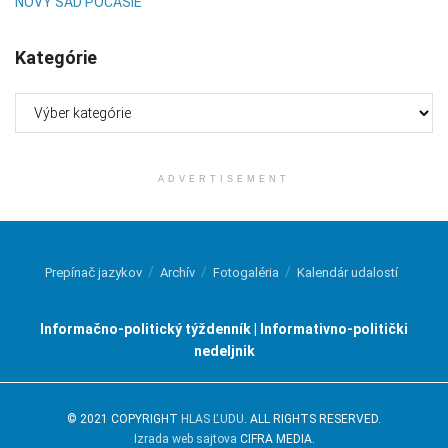
NOVÝ SAD POČASIE
Kategórie
Kategórie
ADVERTISEMENT
Prepínač jazykov
Archív
Fotogaléria
Kalendár udalostí
Informačno-politický týždenník | Informativno-politički
nedeljnik
© 2021 COPYRIGHT
HLAS ĽUDU
. ALL RIGHTS RESERVED.
Izrada web sajtova
CIFRA MEDIA.