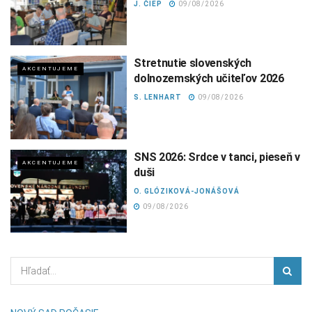
J. ČIEP
09/08/2026
Stretnutie slovenských
AKCENTUJEME
dolnozemských učiteľov 2026
S. LENHART
09/08/2026
SNS 2026: Srdce v tanci, pieseň v
AKCENTUJEME
duši
O. GLÓZIKOVÁ-JONÁŠOVÁ
09/08/2026