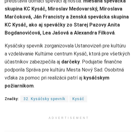
predstavili domáci speváci aj hostia:
miešaná spevácka
skupina KC Kysáč, Miroslav Medovarský, Miroslava
Marčoková, Ján Francisty a ženská spevácka skupina
KC Kysáč, ako aj speváčky zo Starej Pazovy Anita
Bogdanovićová, Lea Jašová a Alexandra Filková
.
Kysáčsky spevník zorganizovala Ustanovizeň pre kultúru
a vzdelávanie Kultúrne centrum Kysáč, ktorá pre všetkých
účastníkov zabezpečila aj
darčeky
. Podujatie finančne
podporila Správa pre kultúru Mesta Nový Sad. Osobitná
vďaka za pomoc pri realizácii patrí aj
kysáčskym
požiarnikom
.
Značky:
32. Kysáčsky spevník
Kysáč
ADVERTISEMENT