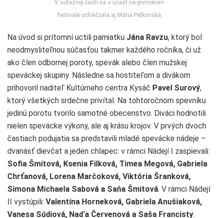
V súťažnej časti sa o účasť na pivnickom
festivale uchádzala aj Mária Peťkovská
Na úvod si prítomní uctili pamiatku
Jána Ravzu
, ktorý bol
neodmysliteľnou súčasťou takmer každého ročníka, či už
ako člen odbornej poroty, spevák alebo člen mužskej
speváckej skupiny. Následne sa hostiteľom a divákom
prihovoril riaditeľ Kultúrneho centra Kysáč
Pavel Surový
,
ktorý všetkých srdečne privítal. Na tohtoročnom spevníku
jedinú porotu tvorilo samotné obecenstvo. Diváci hodnotili
nielen spevácke výkony, ale aj krásu krojov. V prvých dvoch
častiach podujatia sa predstavili mladé spevácke nádeje –
dvanásť dievčat a jeden chlapec: v rámci Nádejí I zaspievali:
Sofia Šmitová, Ksenia Filková, Timea Megová, Gabriela
Chrťanová, Lorena Marčoková, Viktória Šranková,
Simona Michaela Sabová a Saňa Šmitová
. V rámci Nádejí
II vystúpili:
Valentína Horneková, Gabriela Anušiaková,
Vanesa Súdiová, Naďa Červenová a Saša Francisty
.