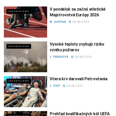
V pondelok sa začnú atletické
AKCENTUJEME
Majstrovstvá Európy 2026
M. GAŠPAR
06/08/2026
Vysoké teploty zvyšujú riziko
AKCENTUJEME
vzniku požiarov
J. PÁNIKOVÁ
06/08/2026
Včera krv darovali Petrovčania
AKCENTUJEME
J. ČIEP
06/08/2026
Prehľad kvalifikačných kôl UEFA
AKCENTUJEME