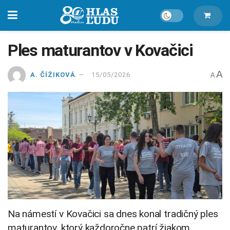
Ples maturantov v Kovačici
A
A. ČÍŽIKOVÁ
15/05/2026
A
Na námestí v Kovačici sa dnes konal tradičný ples
maturantov, ktorý každoročne patrí žiakom