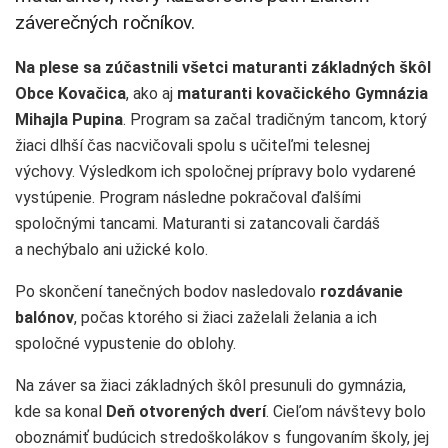
záverečných ročníkov.
Na plese sa zúčastnili všetci maturanti základných škôl
Obce Kovačica
, ako aj
maturanti kovačického Gymnázia
Mihajla Pupina
. Program sa začal tradičným tancom, ktorý
žiaci dlhší čas nacvičovali spolu s učiteľmi telesnej
výchovy. Výsledkom ich spoločnej prípravy bolo vydarené
vystúpenie. Program následne pokračoval ďalšími
spoločnými tancami. Maturanti si zatancovali čardáš
a nechýbalo ani užické kolo.
Po skončení tanečných bodov nasledovalo
rozdávanie
balónov
, počas ktorého si žiaci zaželali želania a ich
spoločné vypustenie do oblohy.
Na záver sa žiaci základných škôl presunuli do gymnázia,
kde sa konal
Deň otvorených dverí
. Cieľom návštevy bolo
oboznámiť budúcich stredoškolákov s fungovaním školy, jej