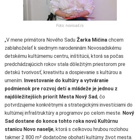
Foto: novisad.rs
„V mene primátora Nového Sadu
Žarka Mićina
chcem
zablahoželať k siedmym narodeninám Novosadskému
detskému kultúrnemu centru, inštitúcii, ktorá sa počas
predchádzajúcich rokov stala dôležitým priestorom pre
detskú tvorivosť, kreativitu a dospievanie s kultúrou a
umením.
Investovanie do kultúry a vytváranie
podmienok pre rozvoj detí a mládeže je jednou z
najdôležitejších priorít Mesta Nový Sad
, čo
potvrdzujeme konkrétnymi a strategickými investíciami do
kultúrnej infraštruktúry a programov po celom meste.
Nový
Sad dostane do konca tohto roka novú Kultúrnu
stanicu Novo naselje
, ktorá s celkovou hrubou rozlohou
takmer 2 800 m² dodatočne obohatí kultúrny život mesta.