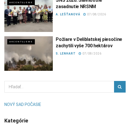
SNS 2026: Slávnostné
AKCENTUJEME
zasadnutie NRSNM
A. LEŠŤANOVÁ
07/08/2026
Požiare v Deliblatskej piesočine
AKCENTUJEME
zachytili vyše 700 hektárov
S. LENHART
07/08/2026
NOVÝ SAD POČASIE
Kategórie