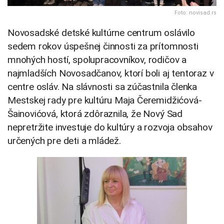
Foto: novisad.rs
Novosadské detské kultúrne centrum oslávilo
sedem rokov úspešnej činnosti za prítomnosti
mnohých hostí, spolupracovníkov, rodičov a
najmladších Novosadčanov, ktorí boli aj tentoraz v
centre osláv. Na slávnosti sa zúčastnila členka
Mestskej rady pre kultúru Maja Čeremidžićová-
Šainovićová, ktorá zdôraznila, že Nový Sad
nepretržite investuje do kultúry a rozvoja obsahov
určených pre deti a mládež.