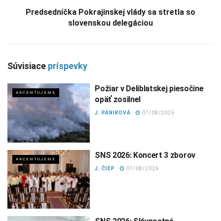
Predsedníčka Pokrajinskej vlády sa stretla so
slovenskou delegáciou
Súvisiace
príspevky
Požiar v Deliblatskej piesočine
AKCENTUJEME
opäť zosilnel
J. PÁNIKOVÁ
07/08/2026
SNS 2026: Koncert 3 zborov
AKCENTUJEME
J. ČIEP
07/08/2026