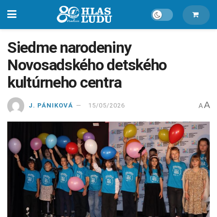
Siedme narodeniny
Novosadského detského
kultúrneho centra
A
J. PÁNIKOVÁ
15/05/2026
A