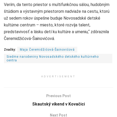
Verím, da tento priestor s multifunkčnou sálou, hudobným
štúdiom a výstavným priestorom nadviaže na cestu, ktorú
už sedem rokov úspešne buduje Novosadské detské
kultúrne centrum – miesto, ktoré rozvíja talent,
predstavivosť a lásku detí ku kultúre a umeniu,“ zdôraznila
Čeremidžićová-Šainovićová.
Značky:
Maja Čeremidžićová-Šainovićová
Siedme narodeniny Novosadského detského kultúrneho
centra
ADVERTISEMENT
Previous Post
Skautský víkend v Kovačici
Next Post