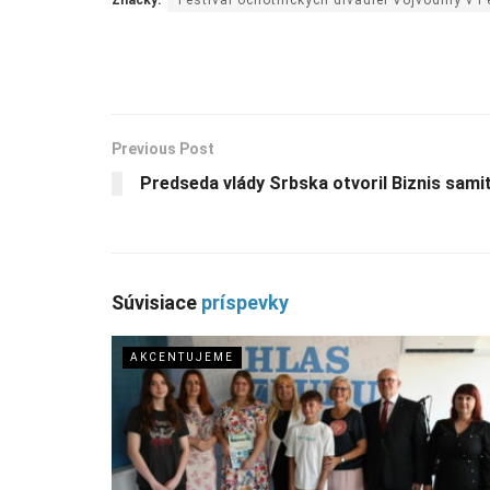
Previous Post
Predseda vlády Srbska otvoril Biznis sami
Súvisiace
príspevky
AKCENTUJEME