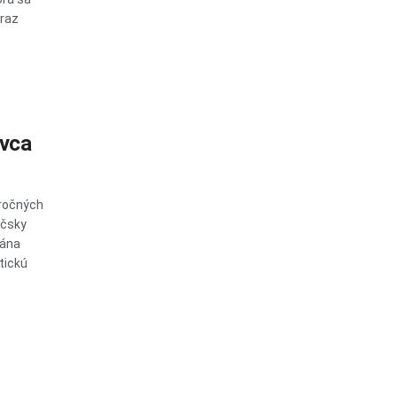
oraz
ovca
oročných
áčsky
Jána
stickú