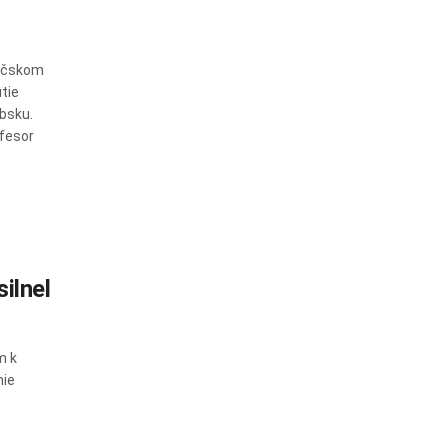
Báčskom
tie
bsku.
ofesor
ilnel
m k
mie