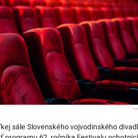
Fot
ľkej sále Slovenského vojvodinského divadl
ť programu 62. ročníka Festivalu ochotní