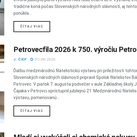
tradične koná počas Slovenských národných slávností, aj tent
ponúkla...
DETAILS
ČÍTAJ VIAC
Petrovecfila 2026 k 750. výročiu Petr
J. ČIEP
07/08/2026
Ďalšiu medzinárodnú filatelistickú výstavu pri príležitosti toht
Slovenských národných slávností pripravil Spolok filatelistov B
Petrovec. V piatok 7. augusta podvečer v aule Základnej školy 
Čajaka v Petrovci sprístupnil jubilejnú 21. Medzinárodnú filateli
výstavu, pomenovanú...
DETAILS
ČÍTAJ VIAC