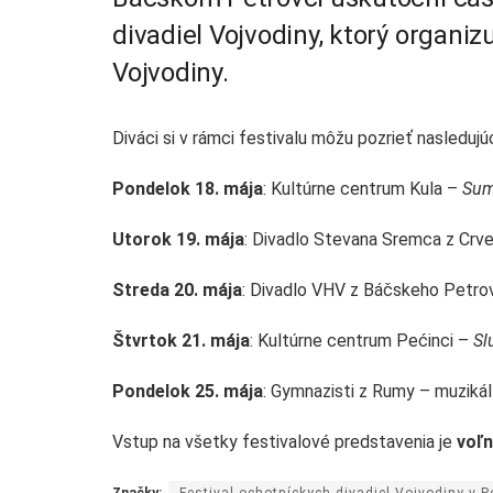
divadiel Vojvodiny, ktorý organiz
Vojvodiny.
Diváci si v rámci festivalu môžu pozrieť nasleduj
Pondelok 18. mája
: Kultúrne centrum Kula –
Sum
Utorok 19. mája
: Divadlo Stevana Sremca z Crv
Streda 20. mája
: Divadlo VHV z Báčskeho Petr
Štvrtok 21. mája
: Kultúrne centrum Pećinci –
Sl
Pondelok 25. mája
: Gymnazisti z Rumy – muziká
Vstup na všetky festivalové predstavenia je
voľn
Značky:
Festival ochotníckych divadiel Vojvodiny v P