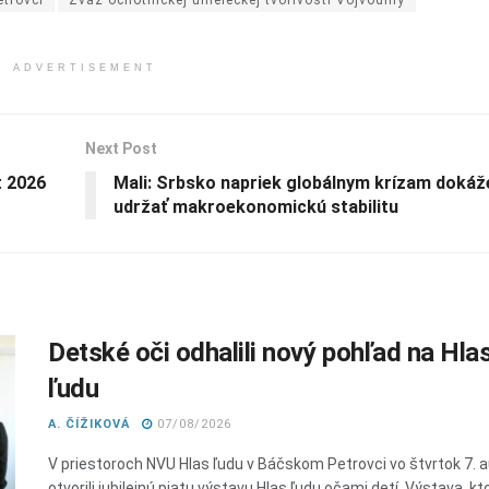
ADVERTISEMENT
Next Post
t 2026
Mali: Srbsko napriek globálnym krízam dokáž
udržať makroekonomickú stabilitu
Detské oči odhalili nový pohľad na Hla
ľudu
A. ČÍŽIKOVÁ
07/08/2026
V priestoroch NVU Hlas ľudu v Báčskom Petrovci vo štvrtok 7. 
otvorili jubilejnú piatu výstavu Hlas ľudu očami detí. Výstava, kt