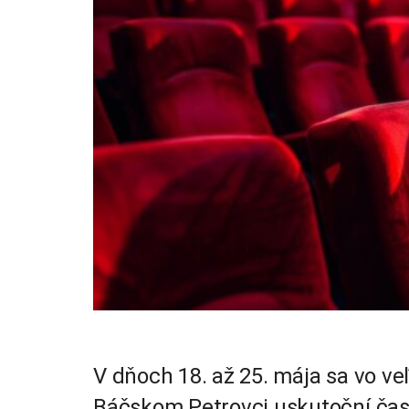
V dňoch 18. až 25. mája sa vo ve
Báčskom Petrovci uskutoční čas