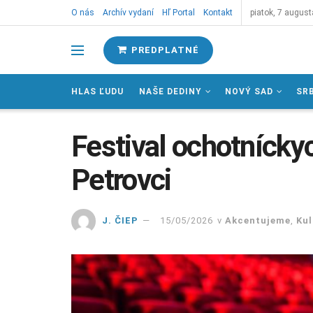
O nás
Archív vydaní
Hľ Portal
Kontakt
piatok, 7 august
PREDPLATNÉ
HLAS ĽUDU
NAŠE DEDINY
NOVÝ SAD
SR
Festival ochotníckyc
Petrovci
J. ČIEP
15/05/2026
v
Akcentujeme
,
Kul