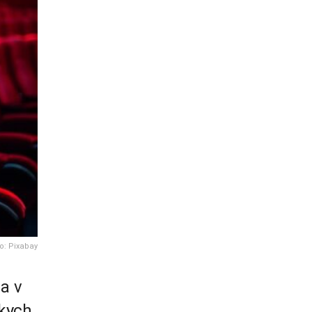
o: Pixabay
a v
ckych