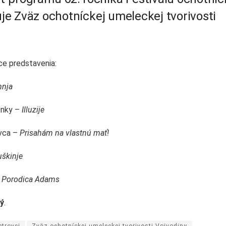
uje Zväz ochotníckej umeleckej tvorivosti
úce predstavenia:
nja
enky –
Illuzije
ovca –
Prisahám na vlastnú mať!
uškinje
l
Porodica Adams
ý
.
etrovci
Zväz ochotníckej umeleckej tvorivosti Vojvodiny