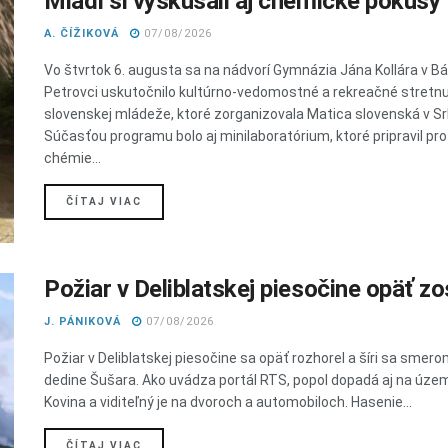
Mladí si vyskúšali aj chemické pokusy
A. ČÍŽIKOVÁ
07/08/2026
Vo štvrtok 6. augusta sa na nádvorí Gymnázia Jána Kollára v 
Petrovci uskutočnilo kultúrno-vedomostné a rekreačné stretnu
slovenskej mládeže, ktoré zorganizovala Matica slovenská v Sr
Súčasťou programu bolo aj minilaboratórium, ktoré pripravil pr
chémie...
DETAILS
ČÍTAJ VIAC
Požiar v Deliblatskej piesočine opäť zos
J. PÁNIKOVÁ
07/08/2026
Požiar v Deliblatskej piesočine sa opäť rozhorel a šíri sa smero
dedine Šušara. Ako uvádza portál RTS, popol dopadá aj na úze
Kovina a viditeľný je na dvoroch a automobiloch. Hasenie...
DETAILS
ČÍTAJ VIAC