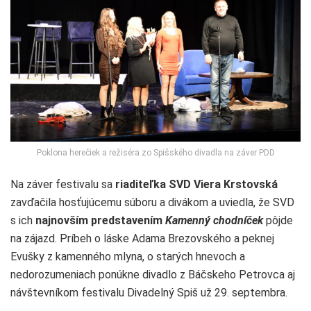
Poklona herečiek a režiséra zo Spišského divadla na záver PDD
Na záver festivalu sa
riaditeľka SVD Viera Krstovská
zavďačila hosťujúcemu súboru a divákom a uviedla, že SVD
s ich
najnovším predstavením
Kamenný chodníček
pôjde
na zájazd. Príbeh o láske Adama Brezovského a peknej
Evušky z kamenného mlyna, o starých hnevoch a
nedorozumeniach ponúkne divadlo z Báčskeho Petrovca aj
návštevníkom festivalu Divadelný Spiš už 29. septembra.