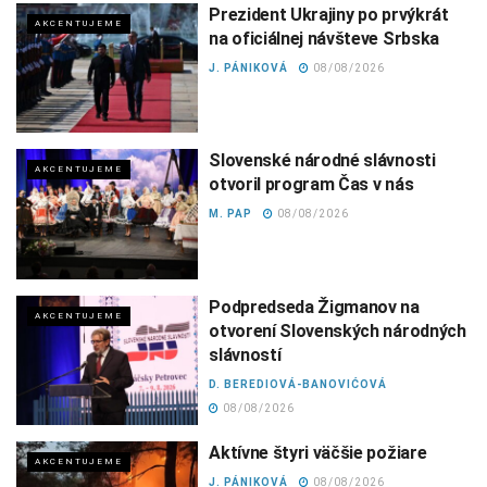
Prezident Ukrajiny po prvýkrát
AKCENTUJEME
na oficiálnej návšteve Srbska
J. PÁNIKOVÁ
08/08/2026
Slovenské národné slávnosti
AKCENTUJEME
otvoril program Čas v nás
M. PAP
08/08/2026
Podpredseda Žigmanov na
AKCENTUJEME
otvorení Slovenských národných
slávností
D. BEREDIOVÁ-BANOVIĆOVÁ
08/08/2026
Aktívne štyri väčšie požiare
AKCENTUJEME
J. PÁNIKOVÁ
08/08/2026