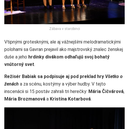
Zábava v starobinci
Vtipnými grotesknými, ale aj vážnejšími melodramatickými
polohami sa Gavran prejavil ako majstrovský znalec ženskej
duše a jeho
hrdinky divákom odhaľujú svoj bohatý
vnútorný svet
.
Režisér Babiak sa podpisuje aj pod preklad hry
Všetko o
ženách
a za scénu, kostýmy a výber hudby. V tejto
inscenácii si 15 postáv zahrali tri herečky:
Mária Čičvárová
,
Mária Brozmanová
a
Kristína Kotarbová
.