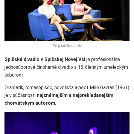
Tri priateľky v byte
Spišské divadlo v Spišskej Novej Vsi
je profesionálne
jednosúborové činoherné divadlo s 15-členným umeleckým
súborom.
Dramatik, románopisec, novelista a poet Miro Gavran (1961)
je v súčasnosti
najznámejším a najprekladanejším
chorvátskym autorom
.