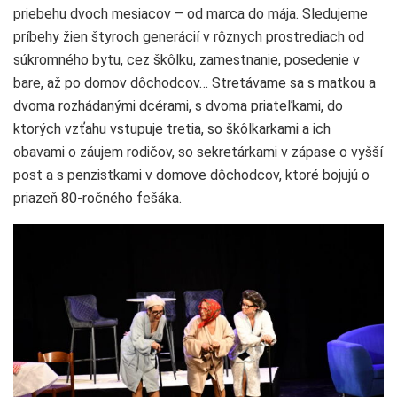
priebehu dvoch mesiacov – od marca do mája. Sledujeme
príbehy žien štyroch generácií v rôznych prostrediach od
súkromného bytu, cez škôlku, zamestnanie, posedenie v
bare, až po domov dôchodcov… Stretávame sa s matkou a
dvoma rozhádanými dcérami, s dvoma priateľkami, do
ktorých vzťahu vstupuje tretia, so škôlkarkami a ich
obavami o záujem rodičov, so sekretárkami v zápase o vyšší
post a s penzistkami v domove dôchodcov, ktoré bojujú o
priazeň 80-ročného fešáka.