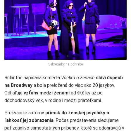
Sekretárky na pohrebe
Brilantne napísaná komédia
Všetko o ženách
slávi úspech
na Broadway
a bola preložená do viac ako 20 jazykov.
Odhaľuje
vzťahy medzi ženami
od škôlky až po
dôchodcovský vek, v rodine i medzi priateľkami.
Prekvapuje autorov
prienik do ženskej psychiky a
ľahkosť jej zobrazenia
. Počas predstavenia sledujeme
päť zdanlivo samostatných príbehov, ktoré sa odohrávajú v