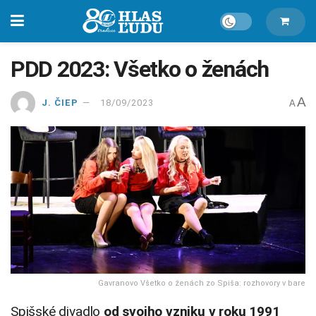
PDD 2023: Všetko o ženách
A
J. ČIEP
18/09/2023
A
Gavranovo Všetko o ženách zo Spiša: rozhovory v bare
Spišské divadlo
od svojho vzniku v roku 1991