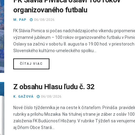
FK Slávia Pivnica oslávi 100 rokov
organizovaného futbalu
M. PAP
06/08/2026
FK Slávia Pivnica si počas nadchádzajúceho víkendu pripomeni
významné jubileum – 100 rokov organizovaného futbalu v Pivnic
Oslavy sa začnú v sobotu 8. augusta o 19.00 hod. v priestoroch
Slovenského kultúrno-umeleckého spolku...
DETAILS
ČÍTAJ VIAC
Z obsahu Hlasu ľudu č. 32
K. GAŽOVÁ
06/08/2026
Nové číslo týždenníka je na ceste k čitateľom. Prináša pravide
rubriky a prílohu Mozaika. Na titulnej strane je záber z osláv 100
založenia FK Budúcnosť Hložany. V rubrike Týždeň sa venujem
aj Dňom Obce Stará...