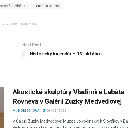
rovská klobása
premiéra knihy
ADVERTISEMENT
Next Post
Historický kalendár – 13. októbra
Akustické skulptúry Vladimíra Labáta
Rovneva v Galérii Zuzky Medveďovej
M. DOMONIOVÁ
06/08/2026
V Galérii Zuzky Medveďovej Múzea vojvodinských Slovákov v 
Petrovci dnes slávnostne otvorili samostatnú výstavu akustic