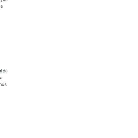
 a
l do
ta
tmus