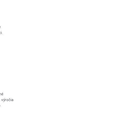
e
i.
lné
. výročia
e