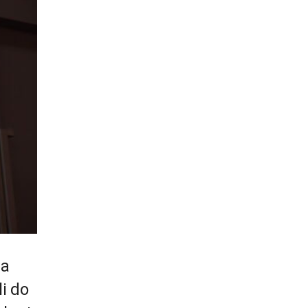
 a
i do