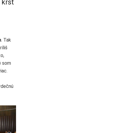
 krst
m
. Tak
íliš
o,
ré som
iac.
rdečnú