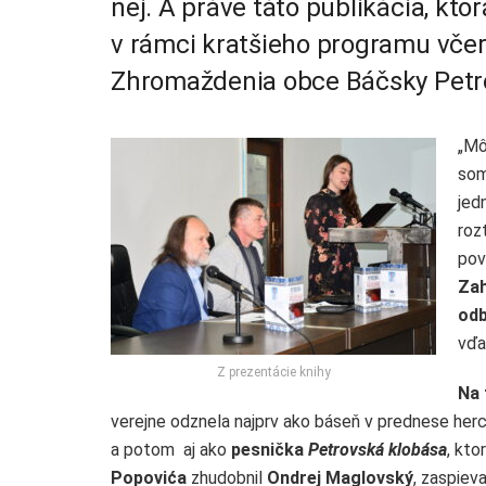
nej. A práve táto publikácia, kt
v rámci kratšieho programu včer
Zhromaždenia obce Báčsky Petr
„Mô
som
jed
roz
pov
Zah
odb
vďa
Z prezentácie knihy
Na 
verejne odznela najprv ako báseň v prednese her
a potom aj ako
pesnička
Petrovská klobása
, kto
Popovića
zhudobnil
Ondrej Maglovský
, zaspieva