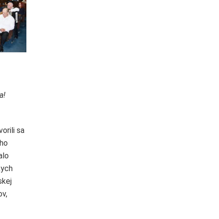
a!
orili sa
ého
alo
kych
skej
ov,