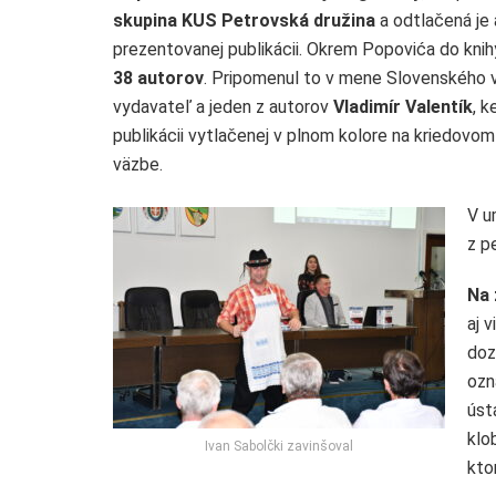
skupina KUS Petrovská družina
a odtlačená je 
prezentovanej publikácii. Okrem Popovića do kni
38 autorov
. Pripomenul to v mene Slovenského 
vydavateľ a jeden z autorov
Vladimír Valentík
, k
publikácii vytlačenej v plnom kolore na kriedovom p
väzbe.
V u
z p
Na 
aj 
doz
ozn
úst
klo
Ivan Sabolčki zavinšoval
ktor