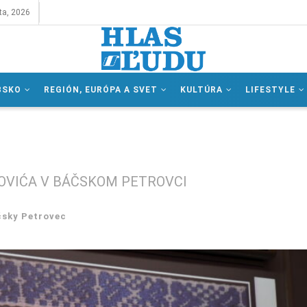
ta, 2026
BSKO
REGIÓN, EURÓPA A SVET
KULTÚRA
LIFESTYLE
OVIĆA V BÁČSKOM PETROVCI
čsky Petrovec