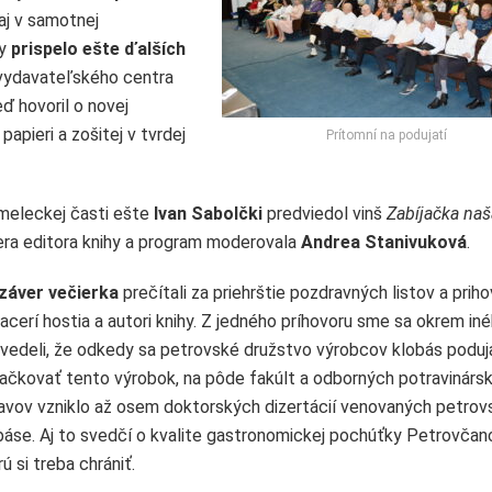
aj v samotnej
hy
prispelo ešte ďalších
vydavateľského centra
eď hovoril o novej
apieri a zošitej v tvrdej
Prítomní na podujatí
meleckej časti ešte
Ivan Sabolčki
predviedol vinš
Zabíjačka naš
era editora knihy a program moderovala
Andrea Stanivuková
.
záver večierka
prečítali za priehrštie pozdravných listov a prihov
viacerí hostia a autori knihy. Z jedného príhovoru sme sa okrem in
vedeli, že odkedy sa petrovské družstvo výrobcov klobás poduj
ačkovať tento výrobok, na pôde fakúlt a odborných potravinárs
avov vzniklo až osem doktorských dizertácií venovaných petrov
báse. Aj to svedčí o kvalite gastronomickej pochúťky Petrovčan
ú si treba chrániť.