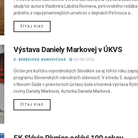
skulptúr autora Vladimíra Labáta Rovneva, petrovského rodáka
jedného z najvýznamnejších umelcov v dejinách Petrovca a...
DETAILS
ČÍTAJ VIAC
Výstava Daniely Markovej v ÚKVS
D. BEREDIOVÁ-BANOVIĆOVÁ
06/08/2026
Ústav pre kultúru vojvodinských Slovákov sa aj tohto roku zapoji
programu Slovenských národných slávností. V stredu 5. augus
v Novom Sade v priestoroch ústavu bola otvorená výstava Ry
roviny Daniely Markovej. Autorka Daniela Marková...
DETAILS
ČÍTAJ VIAC