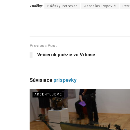
Značky:
Báčsky Petrovec
Jaroslav Popović
Pet
Previous Post
Večierok poézie vo Vrbase
Súvisiace
príspevky
AKCENTUJEME