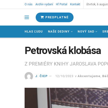
O nás
Archív vydaní
Hľ Portal
Kontakt
štvrtok, 6 augus
PREDPLATNÉ
HLAS ĽUDU
NAŠE DEDINY
NOVÝ SAD
SR
Petrovská klobása
Z PREMIÉRY KNIHY JAROSLAVA POP
J. ČIEP
12/10/2023
v
Akcentujeme
,
Bá