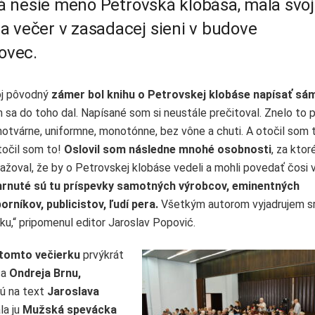
orá nesie meno Petrovská klobása, mala svoj
a večer v zasadacej sieni v budove
ovec.
j pôvodný
zámer bol knihu o Petrovskej klobáse napísať sá
 sa do toho dal. Napísané som si neustále prečitoval. Znelo to pr
notvárne, uniformne, monotónne, bez vône a chuti. A otočil som t
točil som to!
Oslovil som následne mnohé osobnosti
, za kto
ažoval, že by o Petrovskej klobáse vedeli a mohli povedať čosi v
rnuté sú tu príspevky samotných výrobcov, eminentných
orníkov, publicistov, ľudí pera.
Všetkým autorom vyjadrujem s
ku,“ pripomenul editor Jaroslav Popović.
tomto večierku
prvýkrát
ca
Ondreja Brnu,
rú na text
Jaroslava
la ju
Mužská spevácka