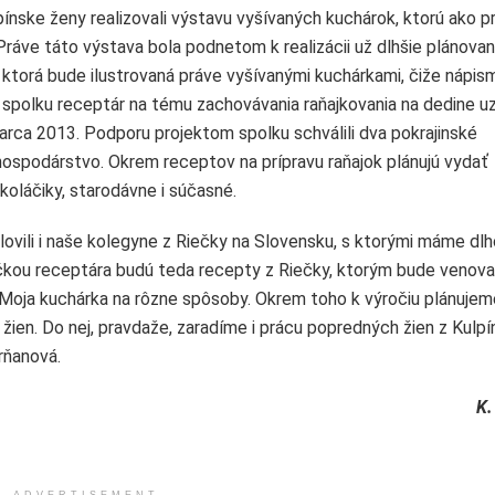
nske ženy realizovali výstavu vyšívaných kuchárok, ktorú ako p
. Práve táto výstava bola podnetom k realizácii už dlhšie plánova
 ktorá bude ilustrovaná práve vyšívanými kuchárkami, čiže nápism
 spolku receptár na tému zachovávania raňajkovania na dedine uz
rca 2013. Podporu projektom spolku schválili dva pokrajinské
ohospodárstvo. Okrem receptov na prípravu raňajok plánujú vydať
koláčiky, starodávne i súčasné.
ovili i naše kolegyne z Riečky na Slovensku, s ktorými máme dl
ličkou receptára budú teda recepty z Riečky, ktorým bude venov
 Moja kuchárka na rôzne spôsoby. Okrem toho k výročiu plánuje
žien. Do nej, pravdaže, zaradíme i prácu popredných žien z Kulpí
rňanová.
K.
ADVERTISEMENT