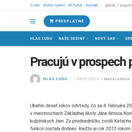
O nás
Archív vydaní
Hľ Portal
Kontakt
piatok, 7 august
PREDPLATNÉ
HLAS ĽUDU
NAŠE DEDINY
NOVÝ SAD
SR
Pracujú v prospech 
HLAS ĽUDU
24/01/2013
v
Nezaradené
Ubehlo desať rokov odvtedy, čo sa 4. februára 20
v miestnostiach Základnej školy Jána Amosa Kom
kulpínskych žien. Za predsedníčku zvolili Katarínu
funkcii zostala dodnes. Keďže je rok 2013 rokom j