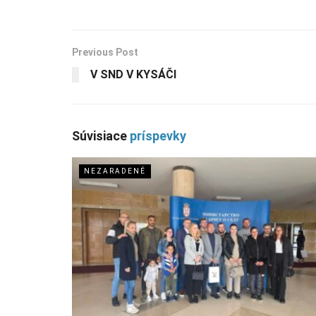
Previous Post
V SND V KYSÁČI
Súvisiace
príspevky
NEZARADENÉ