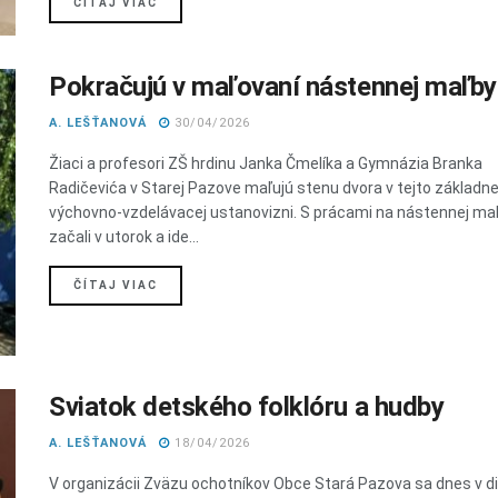
DETAILS
ČÍTAJ VIAC
Pokračujú v maľovaní nástennej maľby
A. LEŠŤANOVÁ
30/04/2026
Žiaci a profesori ZŠ hrdinu Janka Čmelíka a Gymnázia Branka
Radičevića v Starej Pazove maľujú stenu dvora v tejto základne
výchovno-vzdelávacej ustanovizni. S prácami na nástennej ma
začali v utorok a ide...
DETAILS
ČÍTAJ VIAC
Sviatok detského folklóru a hudby
A. LEŠŤANOVÁ
18/04/2026
V organizácii Zväzu ochotníkov Obce Stará Pazova sa dnes v d