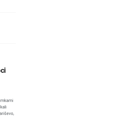
ci
zemkami
kali
ariševo,