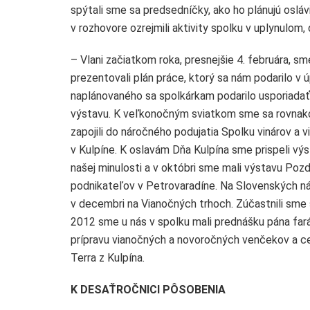
spýtali sme sa predsedníčky, ako ho plánujú osláv
v rozhovore ozrejmili aktivity spolku v uplynulom
– Vlani začiatkom roka, presnejšie 4. februára, s
prezentovali plán práce, ktorý sa nám podarilo v ú
naplánovaného sa spolkárkam podarilo usporiadať
výstavu. K veľkonočným sviatkom sme sa rovnak
zapojili do náročného podujatia Spolku vinárov a 
v Kulpíne. K oslavám Dňa Kulpína sme prispeli v
našej minulosti a v októbri sme mali výstavu Pozdr
podnikateľov v Petrovaradíne. Na Slovenských ná
v decembri na Vianočných trhoch. Zúčastnili sme 
2012 sme u nás v spolku mali prednášku pána far
prípravu vianočných a novoročných venčekov a cel
Terra z Kulpína.
K DESAŤROČNICI PÔSOBENIA