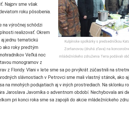
iť. Najprv sme však
, deviatom roku pôsobenia.
me na výročnej schôdzi
plnosti realizovať. Okrem
 aj jednu tematickú
Kulpínske spolkárky s predsedníčkou Kat
o ako roky predtým
Zorňanovou (druhá zľava) na koncoročnej
vinohradníkov Veľká noc
mládežníckeho združenia Terra podávali obč
ýstavou monogramov z
av z Floridy. Vlani v lete sme sa po prvýkrát zúčastnili na stretn
rodných slávnostiach v Petrovci sme mali vlastný stánok, ako aj
sa na mnohých podujatiach aj v iných prostrediach. Na sklonku r
ára Jaroslava Javorníka o adventnom období. Nechybovala ani di
kom pri konci roka sme sa zapojili do akcie mládežníckeho zdru