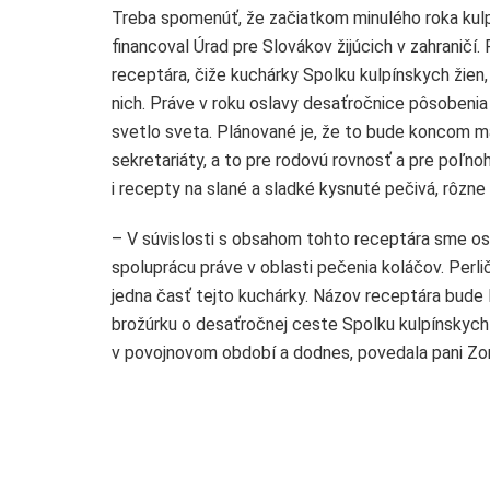
Treba spomenúť, že začiatkom minulého roka kulpí
financoval Úrad pre Slovákov žijúcich v zahraničí
receptára, čiže kuchárky Spolku kulpínskych žien,
nich. Práve v roku oslavy desaťročnice pôsobenia
svetlo sveta. Plánované je, že to bude koncom ma
sekretariáty, a to pre rodovú rovnosť a pre poľn
i recepty na slané a sladké kysnuté pečivá, rôzne 
– V súvislosti s obsahom tohto receptára sme osl
spoluprácu práve v oblasti pečenia koláčov. Per
jedna časť tejto kuchárky. Názov receptára bude
brožúrku o desaťročnej ceste Spolku kulpínskych 
v povojnovom období a dodnes, povedala pani Zo