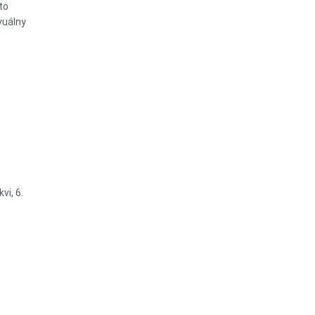
to
vuálny
vi, 6.