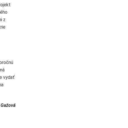
rojekt
ného
i z
rie
horočnú
aná
me vydať
na
 Gažová