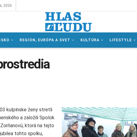
a, 2026
BSKO
REGIÓN, EURÓPA A SVET
KULTÚRA
LIFESTYLE
prostredia
03 kulpínske ženy stretli
enského a založili Spolok
 Zorňanovú, ktorá na tejto
ubilea tohto spolku,