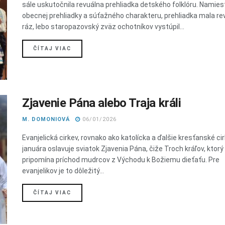
sále uskutočnila revuálna prehliadka detského folklóru. Namies
obecnej prehliadky a súťažného charakteru, prehliadka mala re
ráz, lebo staropazovský zväz ochotníkov vystúpil...
DETAILS
ČÍTAJ VIAC
Zjavenie Pána alebo Traja králi
M. DOMONIOVÁ
06/01/2026
Evanjelická cirkev, rovnako ako katolícka a ďalšie kresťanské cirk
januára oslavuje sviatok Zjavenia Pána, čiže Troch kráľov, ktorý
pripomína príchod mudrcov z Východu k Božiemu dieťaťu. Pre
evanjelikov je to dôležitý...
DETAILS
ČÍTAJ VIAC