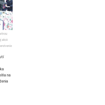
arínou
 akcii
erstvenie
utí
oka
elňa na
ženia