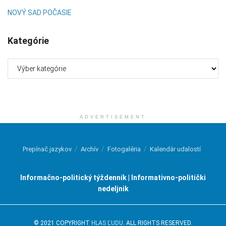
NOVÝ SAD POČASIE
Kategórie
Kategórie
ADVERTISEMENT
Prepínač jazykov
Archív
Fotogaléria
Kalendár udalostí
Informačno-politický týždenník | Informativno-politički
nedeljnik
© 2021 COPYRIGHT
HLAS ĽUDU
. ALL RIGHTS RESERVED.