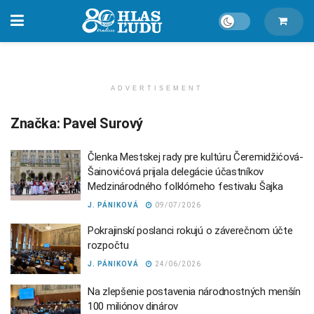
ADVERTISEMENT
Značka:
Pavel Surový
Členka Mestskej rady pre kultúru Čeremidžićová-
Šainovićová prijala delegácie účastníkov
Medzinárodného folklórneho festivalu Šajka
J. PÁNIKOVÁ
09/07/2026
Pokrajinskí poslanci rokujú o záverečnom účte
rozpočtu
J. PÁNIKOVÁ
24/06/2026
Na zlepšenie postavenia národnostných menšín
100 miliónov dinárov