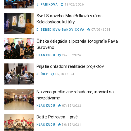
J. PÁNIKOVÁ
19/02/2026
Svet Surového: Mira Brtková v rámci
Kaleidoskopu kultúry
D. BEREDIOVÁ-BANOVIĆOVÁ
07/09/2024
Čínska delegácia si pozrela fotografie Pavla
Surového
HLAS ĽUDU
24/05/2024
Prijatie ohľadom realizácie projektov
J. ČIEP
05/04/2024
Na veno predkov nezabúdame, inovácií sa
nevzdávame
HLAS ĽUDU
07/12/2022
Deti z Petrovca – prvé
HLAS ĽUDU
30/12/2021