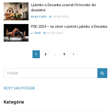
Ljubinko a Desanka uzavreli Petrovské dni
divadelné
HLAS ĽUDU
14/09/2024
PDD 2024 – na záver v piatok Ljubinko a Desanka
J. ČIEP
13/09/2024
1
2
…
5
NOVÝ SAD POČASIE
Kategórie