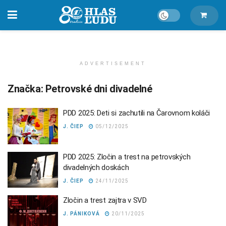
ADVERTISEMENT
Značka:
Petrovské dni divadelné
PDD 2025: Deti si zachutili na Čarovnom koláči
J. ČIEP
05/12/2025
PDD 2025: Zločin a trest na petrovských
divadelných doskách
J. ČIEP
24/11/2025
Zločin a trest zajtra v SVD
J. PÁNIKOVÁ
20/11/2025