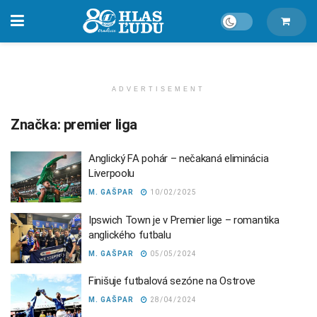
ADVERTISEMENT
Značka:
premier liga
Anglický FA pohár – nečakaná eliminácia
Liverpoolu
M. GAŠPAR
10/02/2025
Ipswich Town je v Premier lige – romantika
anglického futbalu
M. GAŠPAR
05/05/2024
Finišuje futbalová sezóne na Ostrove
M. GAŠPAR
28/04/2024