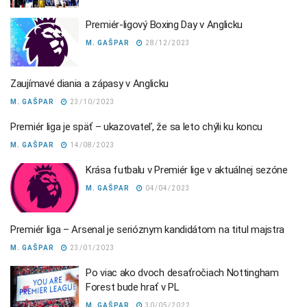
Premiér-ligový Boxing Day v Anglicku
M. GAŠPAR
28/12/2023
Zaujímavé diania a zápasy v Anglicku
M. GAŠPAR
23/10/2023
Premiér liga je späť – ukazovateľ, že sa leto chýli ku koncu
M. GAŠPAR
14/08/2023
Krása futbalu v Premiér lige v aktuálnej sezóne
M. GAŠPAR
04/04/2023
Premiér liga – Arsenal je serióznym kandidátom na titul majstra
M. GAŠPAR
23/01/2023
Po viac ako dvoch desaťročiach Nottingham
Forest bude hrať v PL
M. GAŠPAR
30/05/2022