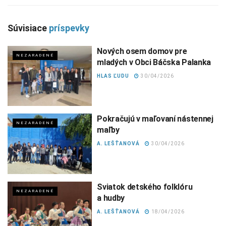
Súvisiace
príspevky
Nových osem domov pre
NEZARADENÉ
mladých v Obci Báčska Palanka
HLAS ĽUDU
30/04/2026
Pokračujú v maľovaní nástennej
NEZARADENÉ
maľby
A. LEŠŤANOVÁ
30/04/2026
Sviatok detského folklóru
NEZARADENÉ
a hudby
A. LEŠŤANOVÁ
18/04/2026