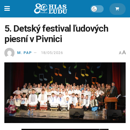
5. Detský festival ľudových
piesní v Pivnici
A
M. PAP
18/05/2026
A