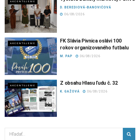
AKCENTUJEME
D. BEREDIOVÁ-BANOVIĆOVÁ
06/08/2026
FK Slávia Pivnica oslávi 100
AKCENTUJEME
rokov organizovaného futbalu
M. PAP
06/08/2026
Z obsahu Hlasu ľudu č. 32
AKCENTUJEME
K. GAŽOVÁ
06/08/2026