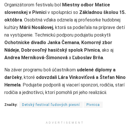
Organizátorom festivalu bol
Miestny odbor Matice
slovenskej v Pivnici
v spolupráci so
Základnou školou 15.
októbra
. Osobitná vďaka odznela aj profesorke hudobnej
kultúry
Márii Nosálovej
, ktorá sa podieľala na príprave detí
na vystúpenie. Technickú podporu podujatiu poskytli
Ochotnícke divadlo Janka Čemana
,
Komorný zbor
Nádeje
,
Dobrovoľný hasičský spolok Pivnica
, ako aj
Andrea Merníková-Šimonová
a
Ľuboslav Brňa
.
Na záver programu boli účastníkom
udelené diplomy a
darčeky
, ktoré
odovzdali Lára Vinkoviťová a Štefan Nino
Hemela
. Podujatie podporili aj viacerí sponzori, rodičia, starí
rodičia a jednotlivci, ktorí pomohli pri jeho realizácii.
Značky:
Detský festival ľudových piesní
Pivnica
ADVERTISEMENT