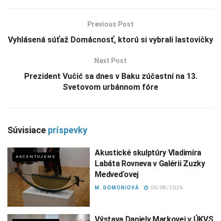
Previous Post
Vyhlásená súťaž Domácnosť, ktorú si vybrali lastovičky
Next Post
Prezident Vučić sa dnes v Baku zúčastní na 13.
Svetovom urbánnom fóre
Súvisiace
príspevky
Akustické skulptúry Vladimíra
AKCENTUJEME
Labáta Rovneva v Galérii Zuzky
Medveďovej
M. DOMONIOVÁ
06/08/2026
Výstava Daniely Markovej v ÚKVS