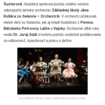
Šusterová
. Hudobný sprievod počas celého večera
zabezpečil detský orchester
Základnej školy Jána
Kollára zo Selenče – Orchestrík
. V orchestri účinkovali
nielen deti zo Selenče, ale aj mladí hudobníci z
Pivnice
,
Báčskeho Petrovca
,
Lalite
a
Vajsky
. Orchester dlhé roky
vedie
Dr. Juraj Súdi
, ktorému patrilo osobitné poďakovanie
za odbornosť, trpezlivosť a prácu s deťmi.
Na publikum okrem spevu zapôsobil aj tradičný odev