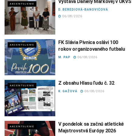
Výstava Daniely Markovej v ÚKVS
AKCENTUJEME
D. BEREDIOVÁ-BANOVIĆOVÁ
06/08/2026
FK Slávia Pivnica oslávi 100
AKCENTUJEME
rokov organizovaného futbalu
M. PAP
06/08/2026
Z obsahu Hlasu ľudu č. 32
AKCENTUJEME
K. GAŽOVÁ
06/08/2026
V pondelok sa začnú atletické
AKCENTUJEME
Majstrovstvá Európy 2026