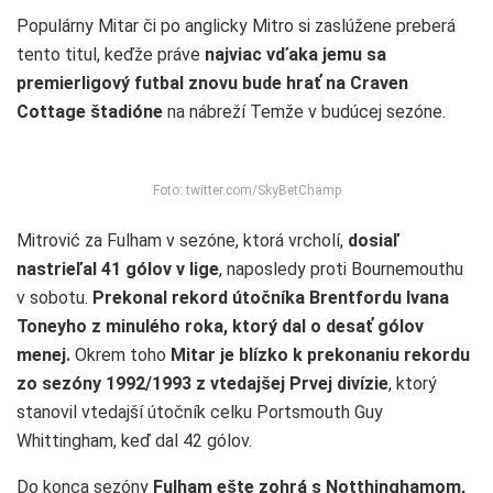
Populárny Mitar či po anglicky Mitro si zaslúžene preberá
tento titul, keďže práve
najviac vďaka jemu sa
premierligový futbal znovu bude hrať na Craven
Cottage štadióne
na nábreží Temže v budúcej sezóne.
Foto: twitter.com/SkyBetChamp
Mitrović za Fulham v sezóne, ktorá vrcholí,
dosiaľ
nastrieľal 41 gólov v lige
, naposledy proti Bournemouthu
v sobotu.
Prekonal rekord útočníka Brentfordu Ivana
Toneyho z minulého roka, ktorý dal o desať gólov
menej.
Okrem toho
Mitar je blízko k prekonaniu rekordu
zo sezóny 1992/1993 z vtedajšej Prvej divízie
, ktorý
stanovil vtedajší útočník celku Portsmouth Guy
Whittingham, keď dal 42 gólov.
Do konca sezóny
Fulham ešte zohrá s Notthinghamom,