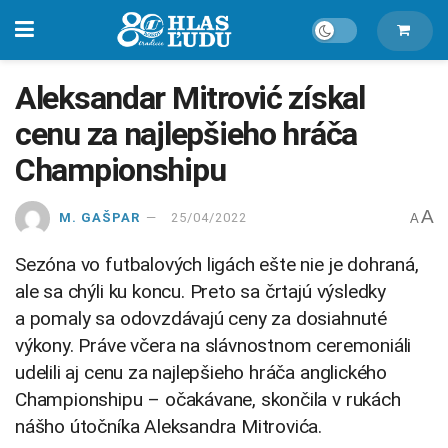
Aleksandar Mitrović získal
cenu za najlepšieho hráča
Championshipu
A
M. GAŠPAR
25/04/2022
A
Sezóna vo futbalových ligách ešte nie je dohraná,
ale sa chýli ku koncu. Preto sa črtajú výsledky
a pomaly sa odovzdávajú ceny za dosiahnuté
výkony. Práve včera na slávnostnom ceremoniáli
udelili aj cenu za najlepšieho hráča anglického
Championshipu – očakávane, skončila v rukách
nášho útočníka Aleksandra Mitrovića.