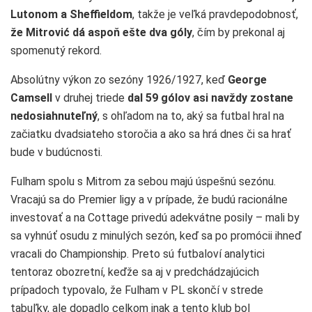
Lutonom a Sheffieldom
, takže je veľká pravdepodobnosť,
že Mitrović dá aspoň ešte dva góly
, čím by prekonal aj
spomenutý rekord.
Absolútny výkon zo sezóny 1926/1927, keď
George
Camsell
v druhej triede
dal 59 gólov asi navždy zostane
nedosiahnuteľný
, s ohľadom na to, aký sa futbal hral na
začiatku dvadsiateho storočia a ako sa hrá dnes či sa hrať
bude v budúcnosti.
Fulham spolu s Mitrom za sebou majú úspešnú sezónu.
Vracajú sa do Premier ligy a v prípade, že budú racionálne
investovať a na Cottage privedú adekvátne posily – mali by
sa vyhnúť osudu z minulých sezón, keď sa po promócii ihneď
vracali do Championship. Preto sú futbaloví analytici
tentoraz obozretní, keďže sa aj v predchádzajúcich
prípadoch typovalo, že Fulham v PL skončí v strede
tabuľky, ale dopadlo celkom inak a tento klub bol