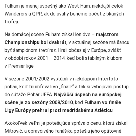
Fulham je menej úspešný ako West Ham, niekdajší celok
Wanderers a QPR, ak do úvahy berieme počet získaných
trofejí.
Na domácej scéne Fulham získal len dve –
majstrom
Championshipu bol dvakrát
, v aktuálnej sezóne má šancu
byť šampiónom tretí raz. Hrali občas aj v Európe, zvlášť
v období rokov 2001 – 2014, keď boli stabilným klubom
v Premier lige.
V sezóne 2001/2002 vystúpili v niekdajšom Intertoto
pohári, keď triumfovali vo „finále“ a tak si vybojovali postup
do súťaže Pohár UEFA.
Najväčší úspech na európskej
scéne je zo sezóny 2009/2010
, keď
Fulham vo finále
Ligy Európy prehral proti madridskému Atléticu
.
Akokoľvek veľmi je potešujúca správa o cenu, ktorú získal
Mitrović, a opravdivého fanúšika potešia jeho opätovné