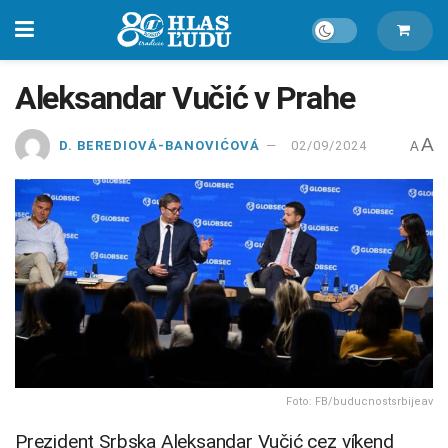
Aleksandar Vučić v Prahe
A
D. BEREDIOVÁ-BANOVIĆOVÁ
02/09/2024
A
Foto: FB/buducnostsrbijeav
Prezident Srbska Aleksandar Vučić cez víkend