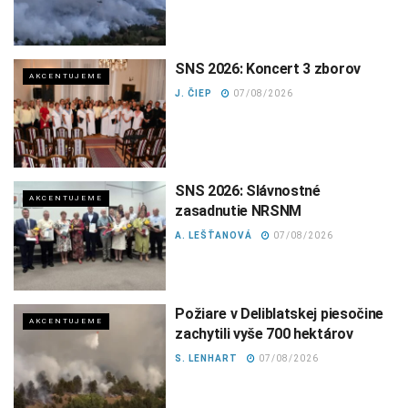
SNS 2026: Koncert 3 zborov
AKCENTUJEME
J. ČIEP
07/08/2026
SNS 2026: Slávnostné
AKCENTUJEME
zasadnutie NRSNM
A. LEŠŤANOVÁ
07/08/2026
Požiare v Deliblatskej piesočine
AKCENTUJEME
zachytili vyše 700 hektárov
S. LENHART
07/08/2026