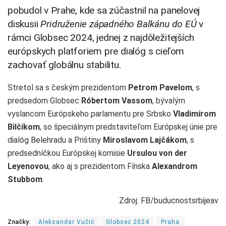
pobudol v Prahe, kde sa zúčastnil na panelovej
diskusii
Pridruženie západného Balkánu do EÚ
v
rámci Globsec 2024, jednej z najdôležitejších
európskych platforiem pre dialóg s cieľom
zachovať globálnu stabilitu.
Stretol sa s českým prezidentom
Petrom Pavelom
, s
predsedom Globsec
Róbertom Vassom
, bývalým
vyslancom Európskeho parlamentu pre Srbsko
Vladimírom
Bilčíkom
, so špeciálnym predstaviteľom Európskej únie pre
dialóg Belehradu a Prištiny
Miroslavom Lajčákom
, s
predsedníčkou Európskej komisie
Ursulou von der
Leyenovou
, ako aj s prezidentom Fínska
Alexandrom
Stubbom
.
Zdroj: FB/buducnostsrbijeav
Značky:
Aleksandar Vučić
Globsec 2024
Praha