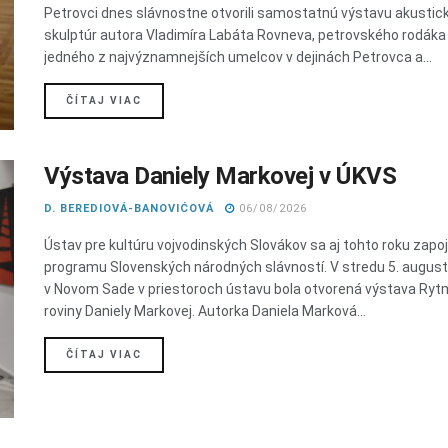
Petrovci dnes slávnostne otvorili samostatnú výstavu akustic
skulptúr autora Vladimíra Labáta Rovneva, petrovského rodáka
jedného z najvýznamnejších umelcov v dejinách Petrovca a...
DETAILS
ČÍTAJ VIAC
Výstava Daniely Markovej v ÚKVS
D. BEREDIOVÁ-BANOVIĆOVÁ
06/08/2026
Ústav pre kultúru vojvodinských Slovákov sa aj tohto roku zapoji
programu Slovenských národných slávností. V stredu 5. augus
v Novom Sade v priestoroch ústavu bola otvorená výstava Ry
roviny Daniely Markovej. Autorka Daniela Marková...
DETAILS
ČÍTAJ VIAC