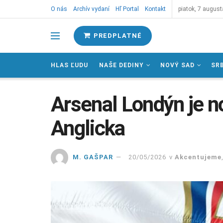
O nás
Archív vydaní
Hľ Portal
Kontakt
piatok, 7 august
PREDPLATNÉ
HLAS ĽUDU
NAŠE DEDINY
NOVÝ SAD
SR
Arsenal Londýn je 
Anglicka
M. GAŠPAR
20/05/2026
v
Akcentujeme