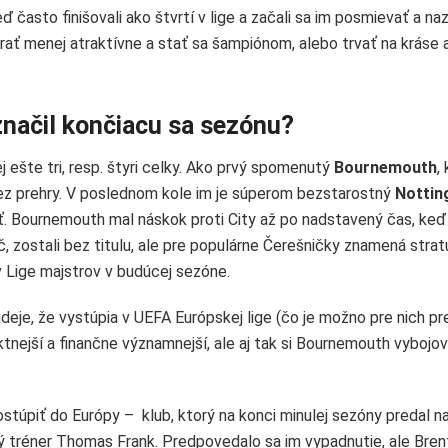
ď často finišovali ako štvrtí v lige a začali sa im posmievať a na
hrať menej atraktívne a stať sa šampiónom, alebo trvať na kráse 
značil končiacu sa sezónu?
 ešte tri, resp. štyri celky. Ako prvý spomenutý
Bournemouth
,
ez prehry. V poslednom kole im je súperom bezstarostný
Notti
iť. Bournemouth mal náskok proti City až po nadstavený čas, keď
, zostali bez titulu, ale pre populárne Čerešničky znamená stra
v Lige majstrov v budúcej sezóne.
udeje, že vystúpia v UEFA Európskej lige (čo je možno pre nich p
tnejší a finančne významnejší, ale aj tak si Bournemouth vybojov
ostúpiť do Európy – klub, ktorý na konci minulej sezóny predal n
čný tréner Thomas Frank. Predpovedalo sa im vypadnutie, ale Bren