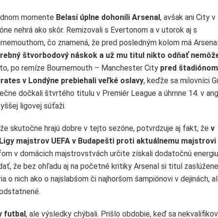
jednom momente
Belasí úplne dohonili Arsenal
, avšak ani City v
óne nehrá ako skôr. Remizovali s Evertonom a v utorok aj s
rnemouthom, čo znamená, že pred posledným kolom má Arsena
rebný štvorbodový náskok a už mu titul nikto odňať nemôž
to, po remíze Bournemouth – Manchester City
pred štadiónom
rates v Londýne prebiehali veľké oslavy
, keďže sa milovníci 
ečne dočkali štvrtého titulu v Premiér League a úhrnne 14. v ang
yššej ligovej súťaži.
 že skutočne hrajú dobre v tejto sezóne, potvrdzuje aj fakt, že
v
 Ligy majstrov UEFA v Budapešti proti aktuálnemu majstrovi
om v domácich majstrovstvách určite získali dodatočnú energiu 
ť, že bez ohľadu aj na početné kritiky Arsenal si titul zaslúžen
a o nich ako o najslabšom či najhoršom šampiónovi v dejinách, al
podstatnené.
 futbal
, ale výsledky chýbali. Prišlo obdobie, keď sa nekvalifikova