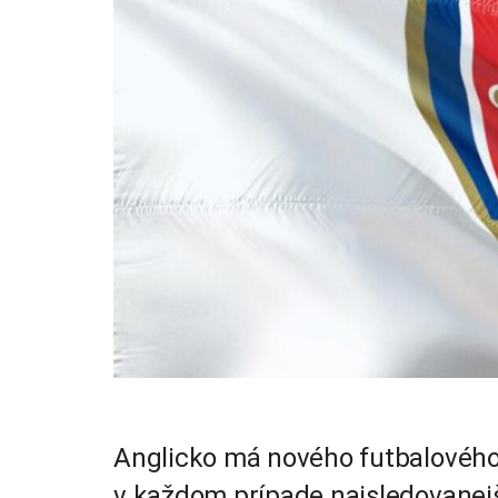
Anglicko má nového futbalového 
v každom prípade najsledovanejše