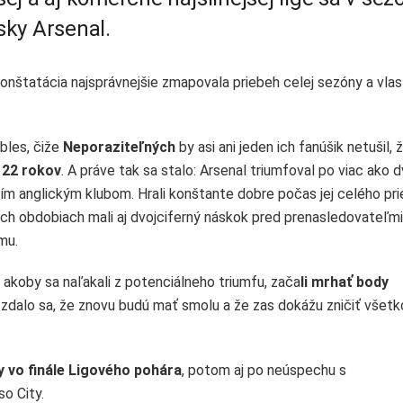
sky Arsenal.
onštatácia najsprávnejšie zmapovala priebeh celej sezóny a vlas
bles, čiže
Neporaziteľných
by asi ani jeden ich fanúšik netušil, 
 22 rokov
. A práve tak sa stalo: Arsenal triumfoval po viac ako 
ším anglickým klubom. Hrali konštante dobre počas jej celého pr
ivých obdobiach mali aj dvojciferný náskok pred prenasledovateľmi
mu.
 akoby sa naľakali z potenciálneho triumfu, zača
li mrhať body
 zdalo sa, že znovu budú mať smolu a že zas dokážu zničiť všetk
y
vo finále Ligového pohára
, potom aj po neúspechu s
o City.