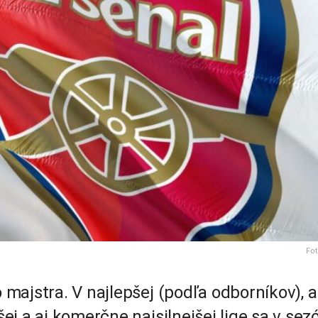
Fot
majstra. V najlepšej (podľa odborníkov), a
j a aj komerčne najsilnejšej lige sa v sez