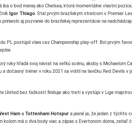
á iba o bod menej ako Chelsea, ktorá momentálne vlastní pozíciu
očník
Igor Thiago
. Stal prvým brazílskym strelcom v Premier Le
u prinieslo aj pozvanie do brazílskej reprezentácie na nadchádza
rý do PL postúpil vlani cez Championship play-off. Bol prvým favo
epšie.
orý roky hľadá svoj návrat na veľkú scénu, akoby s Michaelom C
bu a dočasný tréner v roku 2021 sa vrátil na lavičku Red Devils v ja
že United bez ťažkostí finišuje ako tretí a vystúpi v Lige majstro
West Ham
a
Tottenham Hotspur
a jasné je, že jeden z týchto c
m kolom má o dva body viac a zápas s Evertonom doma, zatiaľ 