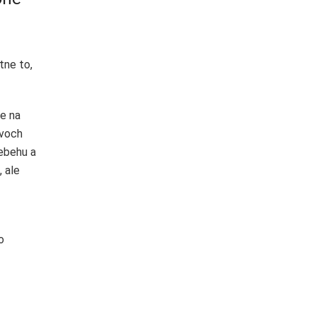
tne to,
že na
dvoch
iebehu a
, ale
o