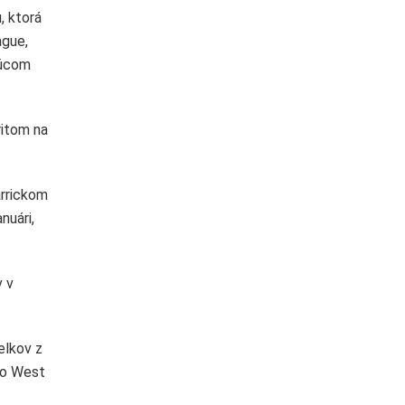
, ktorá
ague,
júcom
ritom na
arrickom
nuári,
v v
elkov z
čo West