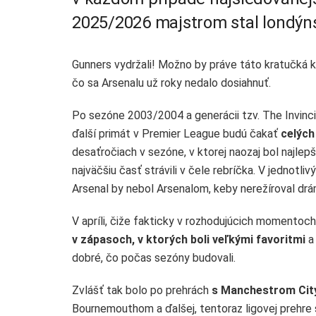
2025/2026 majstrom stal londýn
Gunners vydržali! Možno by práve táto kratučká k
čo sa Arsenalu už roky nedalo dosiahnuť.
Po sezóne 2003/2004 a generácii tzv. The Invinci
ďalší primát v Premier League budú čakať
celých
desaťročiach v sezóne, v ktorej naozaj bol najlep
najväčšiu časť strávili v čele rebríčka. V jednotl
Arsenal by nebol Arsenalom, keby nerežíroval drá
V apríli, čiže fakticky v rozhodujúcich momentoch
v zápasoch, v ktorých boli veľkými favoritmi
a
dobré, čo počas sezóny budovali.
Zvlášť tak bolo po prehrách
s Manchestrom Cit
Bournemouthom a ďalšej, tentoraz ligovej prehre s