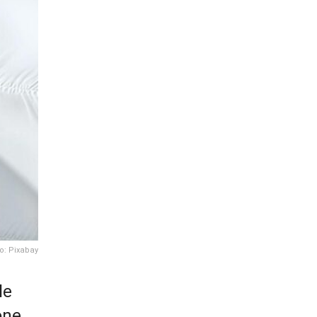
o: Pixabay
le
óne