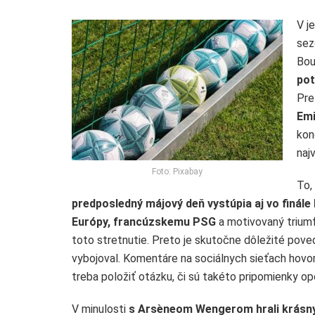
V 
sez
Bou
pot
Pre
Emi
kon
najv
Foto: Pixabay
To,
predposledný májový deň vystúpia aj vo finále
Európy, francúzskemu PSG
a motivovaný triumf
toto stretnutie. Preto je skutočne dôležité poveda
vybojoval. Komentáre na sociálnych sieťach hovori
treba položiť otázku, či sú takéto pripomienky o
V minulosti
s Arsèneom Wengerom hrali krásny