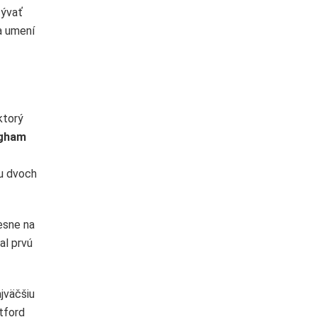
zývať
a umení
 ktorý
ngham
tu dvoch
resne na
al prvú
ajväčšiu
tford