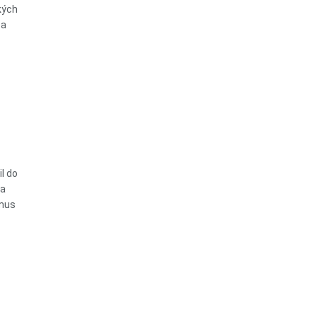
kých
 a
l do
ta
tmus