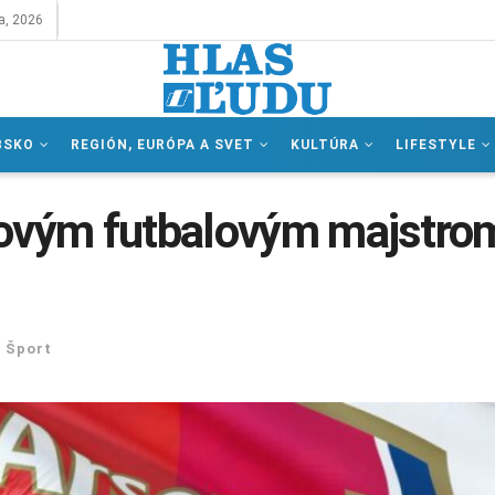
a, 2026
BSKO
REGIÓN, EURÓPA A SVET
KULTÚRA
LIFESTYLE
novým futbalovým majstro
,
Šport