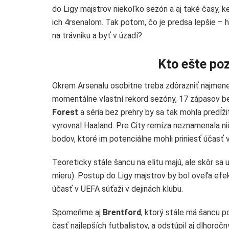
do Ligy majstrov niekoľko sezón a aj také časy, ke
ich 4rsenalom. Tak potom, čo je predsa lepšie – 
na trávniku a byť v úzadí?
Kto ešte po
Okrem Arsenalu osobitne treba zdôrazniť najmenej
momentálne vlastní rekord sezóny, 17 zápasov b
Forest
a séria bez prehry by sa tak mohla predĺž
vyrovnal Haaland. Pre City remíza neznamenala nič
bodov, ktoré im potenciálne mohli priniesť účasť 
Teoreticky stále šancu na elitu majú, ale skôr sa 
mieru). Postup do Ligy majstrov by bol oveľa efek
účasť v UEFA súťaži v dejinách klubu.
Spomeňme aj
Brentford
, ktorý stále má šancu p
časť najlepších futbalistov, a odstúpil aj dlhoro