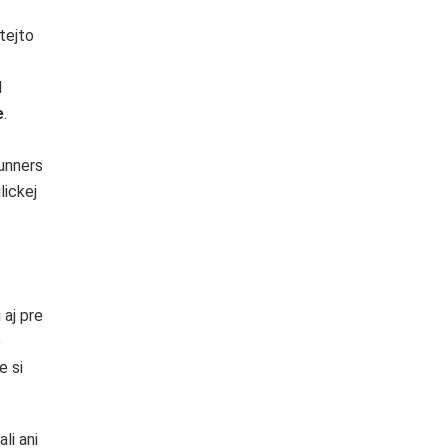
 tejto
l
e
.
Gunners
lickej
aj pre
e
e si
li ani