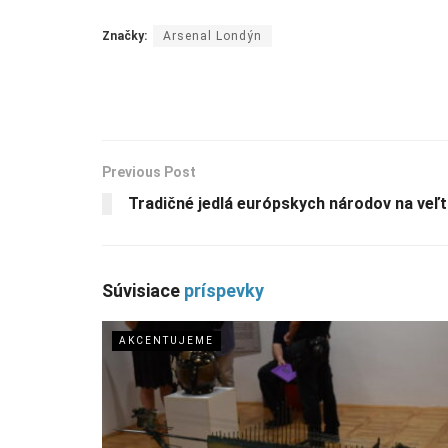
Značky:
Arsenal Londýn
Previous Post
Tradičné jedlá európskych národov na veľ
Súvisiace
príspevky
AKCENTUJEME