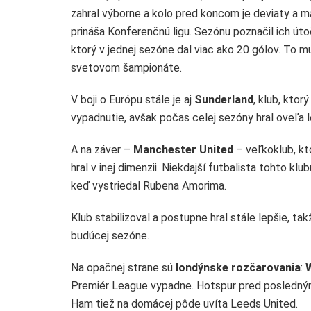
zahral výborne a kolo pred koncom je deviaty a m
prináša Konferenčnú ligu. Sezónu poznačil ich út
ktorý v jednej sezóne dal viac ako 20 gólov. To m
svetovom šampionáte.
V boji o Európu stále je aj
Sunderland
, klub, kto
vypadnutie, avšak počas celej sezóny hral oveľa l
A na záver –
Manchester United
– veľkoklub, kt
hral v inej dimenzii. Niekdajší futbalista tohto klu
keď vystriedal Rubena Amorima.
Klub stabilizoval a postupne hral stále lepšie, tak
budúcej sezóne.
Na opačnej strane sú
londýnske rozčarovania
:
Premiér League vypadne. Hotspur pred posledný
Ham tiež na domácej pôde uvíta Leeds United.