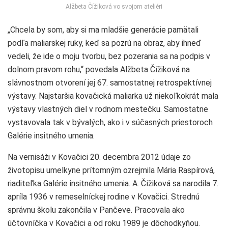
Alžbeta Čížiková vo svojom ateliéri
„Chcela by som, aby si ma mladšie generácie pamätali
podľa maliarskej ruky, keď sa pozrú na obraz, aby ihneď
vedeli, že ide o moju tvorbu, bez pozerania sa na podpis v
dolnom pravom rohu,“ povedala Alžbeta Čížiková na
slávnostnom otvorení jej 67. samostatnej retrospektívnej
výstavy. Najstaršia kovačická maliarka už niekoľkokrát mala
výstavy vlastných diel v rodnom mestečku. Samostatne
vystavovala tak v bývalých, ako i v súčasných priestoroch
Galérie insitného umenia.
Na vernisáži v Kovačici 20. decembra 2012 údaje zo
životopisu umelkyne prítomným ozrejmila Mária Raspírová,
riaditeľka Galérie insitného umenia. A. Čížiková sa narodila 7.
apríla 1936 v remeselníckej rodine v Kovačici. Strednú
správnu školu zakončila v Pančeve. Pracovala ako
účtovníčka v Kovačici a od roku 1989 je dôchodkyňou.