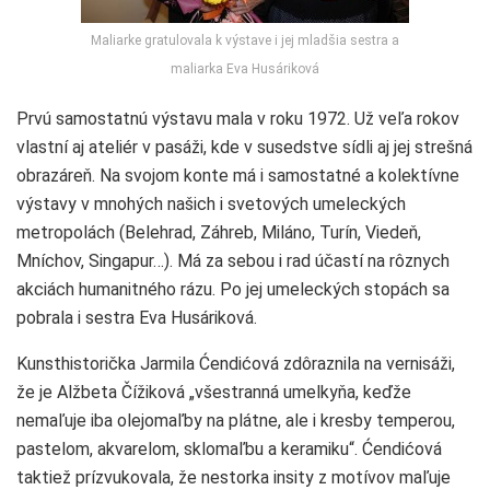
Maliarke gratulovala k výstave i jej mladšia sestra a
maliarka Eva Husáriková
Prvú samostatnú výstavu mala v roku 1972. Už veľa rokov
vlastní aj ateliér v pasáži, kde v susedstve sídli aj jej strešná
obrazáreň. Na svojom konte má i samostatné a kolektívne
výstavy v mnohých našich i svetových umeleckých
metropolách (Belehrad, Záhreb, Miláno, Turín, Viedeň,
Mníchov, Singapur…). Má za sebou i rad účastí na rôznych
akciách humanitného rázu. Po jej umeleckých stopách sa
pobrala i sestra Eva Husáriková.
Kunsthistorička Jarmila Ćendićová zdôraznila na vernisáži,
že je Alžbeta Čížiková „všestranná umelkyňa, keďže
nemaľuje iba olejomaľby na plátne, ale i kresby temperou,
pastelom, akvarelom, sklomaľbu a keramiku“. Ćendićová
taktiež prízvukovala, že nestorka insity z motívov maľuje