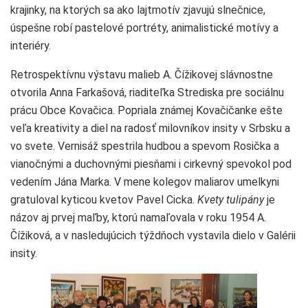
krajinky, na ktorých sa ako lajtmotív zjavujú slnečnice,
úspešne robí pastelové portréty, animalistické motívy a
interiéry.
Retrospektívnu výstavu malieb A. Čížikovej slávnostne
otvorila Anna Farkašová, riaditeľka Strediska pre sociálnu
prácu Obce Kovačica. Popriala známej Kovačičanke ešte
veľa kreativity a diel na radosť milovníkov insity v Srbsku a
vo svete. Vernisáž spestrila hudbou a spevom Rosička a
vianočnými a duchovnými piesňami i cirkevný spevokol pod
vedením Jána Marka. V mene kolegov maliarov umelkyni
gratuloval kyticou kvetov Pavel Cicka.
Kvety tulipány
je
názov aj prvej maľby, ktorú namaľovala v roku 1954 A.
Čížiková, a v nasledujúcich týždňoch vystavila dielo v Galérii
insity.