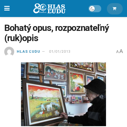
Bohatý opus, rozpoznateľný
(ruk)opis
A
HLAS ĽUDU
01/01/2013
A