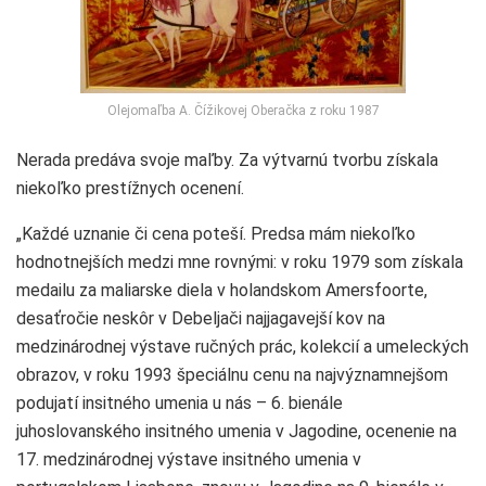
Olejomaľba A. Čížikovej Oberačka z roku 1987
Nerada predáva svoje maľby. Za výtvarnú tvorbu získala
niekoľko prestížnych ocenení.
„Každé uznanie či cena poteší. Predsa mám niekoľko
hodnotnejších medzi mne rovnými: v roku 1979 som získala
medailu za maliarske diela v holandskom Amersfoorte,
desaťročie neskôr v Debeljači najjagavejší kov na
medzinárodnej výstave ručných prác, kolekcií a umeleckých
obrazov, v roku 1993 špeciálnu cenu na najvýznamnejšom
podujatí insitného umenia u nás – 6. bienále
juhoslovanského insitného umenia v Jagodine, ocenenie na
17. medzinárodnej výstave insitného umenia v