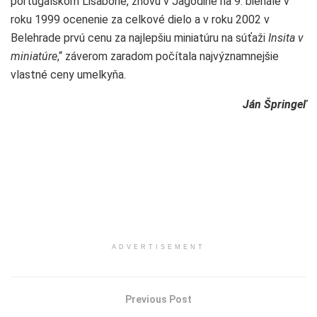
portugalskom Lisabone, znovu v Jagodine na 9. bienále v
roku 1999 ocenenie za celkové dielo a v roku 2002 v
Belehrade prvú cenu za najlepšiu miniatúru na súťaži
Insita v
miniatúre
,“ záverom zaradom počítala najvýznamnejšie
vlastné ceny umelkyňa.
Ján Špringeľ
ADVERTISEMENT
Previous Post