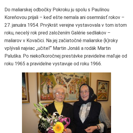
Do maliarskej odbočky Pokroku ju spolu s Paulínou
Koreňovou prijali – keď ešte nemala ani osemnásť rokov –
27. januára 1954. Prvýkrát verejne vystavovala v tom istom
roku, necelý rok pred založením Galérie sedliakov –
maliarov v Kovačici. Na jej začiatočné maliarske (k)roky
vplývali najviac „učiteľ“ Martin Jonáš a rodák Martin
Paluška. Po niekoľkoročnej prestávke pravidelne maľuje od
roku 1965 a pravidelne vystavuje od roku 1966.