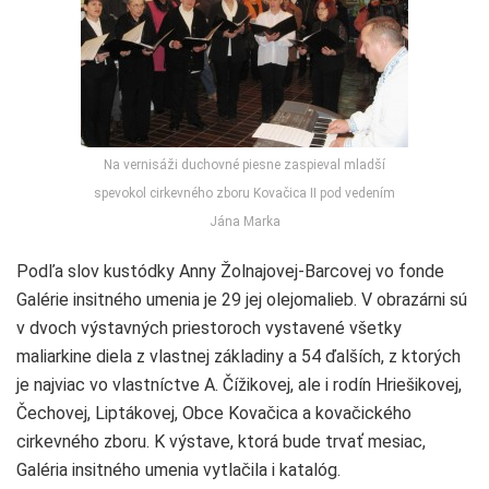
Na vernisáži duchovné piesne zaspieval mladší
spevokol cirkevného zboru Kovačica II pod vedením
Jána Marka
Podľa slov kustódky Anny Žolnajovej-Barcovej vo fonde
Galérie insitného umenia je 29 jej olejomalieb. V obrazárni sú
v dvoch výstavných priestoroch vystavené všetky
maliarkine diela z vlastnej základiny a 54 ďalších, z ktorých
je najviac vo vlastníctve A. Čížikovej, ale i rodín Hriešikovej,
Čechovej, Liptákovej, Obce Kovačica a kovačického
cirkevného zboru. K výstave, ktorá bude trvať mesiac,
Galéria insitného umenia vytlačila i katalóg.