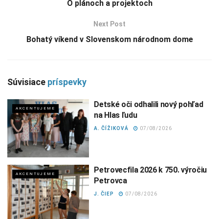
O plánoch a projektoch
Next Post
Bohatý víkend v Slovenskom národnom dome
Súvisiace
príspevky
Detské oči odhalili nový pohľad
AKCENTUJEME
na Hlas ľudu
A. ČÍŽIKOVÁ
07/08/2026
Petrovecfila 2026 k 750. výročiu
AKCENTUJEME
Petrovca
J. ČIEP
07/08/2026