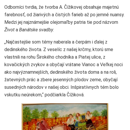
Odborníci tvrdia, že tvorba A. Čížikovej obsahuje majetnú
farebnosť, od žiarivých a čistých farieb až po jemné nuansy.
Medzi jej najznámejšie olejomaľby patria tie pod názvom
Život
a
Banátske svadby
.
„Najčastejšie som témy naberala a čerpám i ďalej z
dedinského života. Z veselíc z našej krčmy, ktorú sme
vlastnili na rohu Širokého chodníka a Piatej ulice, z
kovačických zvykov a obyčají vrátane Vianoc a Veľkej noci
ako najvýznamnejších, dedinského života doma a na roli,
žatevných prác a zbere jesenných plodov zeme, obyčají
susedných národov v našej obci. Inšpiratívnych tém bolo
vskutku neúrekom,“ podčiarkla Čížiková.