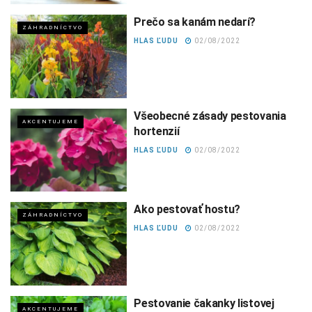
Prečo sa kanám nedarí?
ZÁHRADNÍCTVO
HLAS ĽUDU
02/08/2022
Všeobecné zásady pestovania
AKCENTUJEME
hortenzií
HLAS ĽUDU
02/08/2022
Ako pestovať hostu?
ZÁHRADNÍCTVO
HLAS ĽUDU
02/08/2022
Pestovanie čakanky listovej
AKCENTUJEME