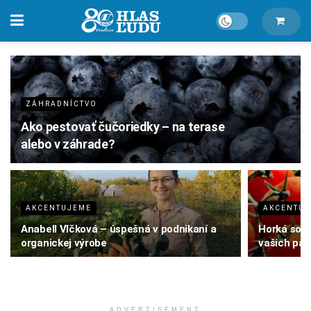
ZÁHRADNÍCTVO
Ako pestovať čučoriedky – na terase
alebo v záhrade?
AKCENTUJEME
AKCENTU
Anabell Vlčková – úspešná v podnikaní a
Horká soľ 
organickej výrobe
vašich par
ADVERTISEMENT