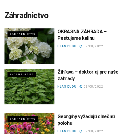
Záhradníctvo
OKRASNÁ ZÁHRADA –
ZÁHRADNÍCTVO
Pestujeme kalinu
HLAS ĽUDU
02/08/2022
Žihľava – doktor aj pre naše
AKCENTUJEME
záhrady
HLAS ĽUDU
02/08/2022
Georgíny vyžadujú slnečnú
ZÁHRADNÍCTVO
polohu
HLAS ĽUDU
02/08/2022