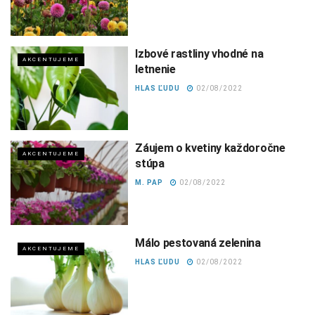
Izbové rastliny vhodné na
AKCENTUJEME
letnenie
HLAS ĽUDU
02/08/2022
Záujem o kvetiny každoročne
AKCENTUJEME
stúpa
M. PAP
02/08/2022
Málo pestovaná zelenina
AKCENTUJEME
HLAS ĽUDU
02/08/2022