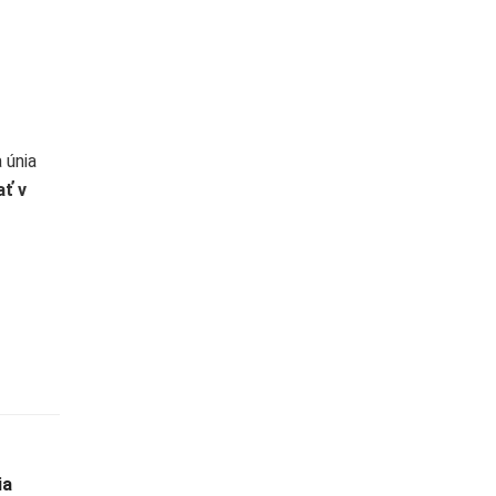
 únia
ť v
ia