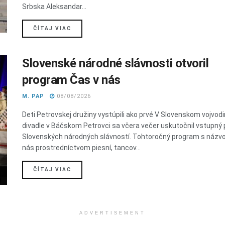
Srbska Aleksandar...
DETAILS
ČÍTAJ VIAC
Slovenské národné slávnosti otvoril
program Čas v nás
M. PAP
08/08/2026
Deti Petrovskej družiny vystúpili ako prvé V Slovenskom vojvo
divadle v Báčskom Petrovci sa včera večer uskutočnil vstupný
Slovenských národných slávností. Tohtoročný program s názv
nás prostredníctvom piesní, tancov...
DETAILS
ČÍTAJ VIAC
ADVERTISEMENT