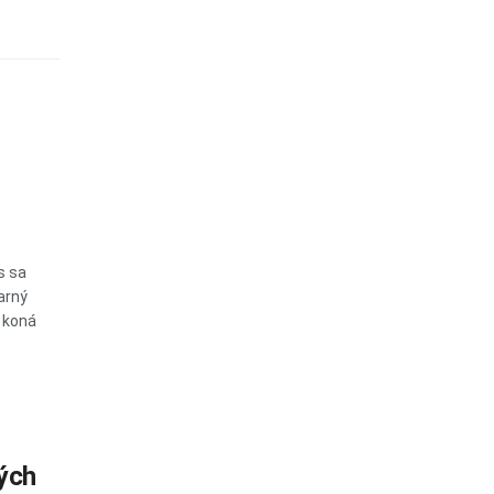
s sa
arný
 koná
ých