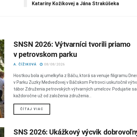
Kataríny Kožíkovej a Jána Strakúšeka
SNSN 2026: Výtvarníci tvorili priamo
v petrovskom parku
A. ČÍŽIKOVÁ
08/08/2026
Hostkou bola aj umelkyňa z Báču, ktorá sa venuje filigramu Dne
v Parku Zuzky Medveďovej v Báčskom Petrovci uskutočnil výtv
tábor Združenia petrovských výtvarných umelcov. Podujatie sa
každoročne už od založenia združenia...
DETAILS
ČÍTAJ VIAC
SNS 2026: Ukážkový výcvik dobrovoľn