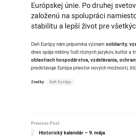
Európskej únie. Po druhej svetov
založenú na spolupráci namiesto 
stabilitu a lepší život pre všetk
Deň Európy nám pripomína význam
solidarity
,
vz
dnes spája milióny ľudí rôznych jazykov, kultúr a t
oblastiach hospodárstva, vzdelávania, ochran
predstavuje Európa priestor nových možností, št
Značky:
Deň Európy
Previous Post
Historický kalendár – 9. mája