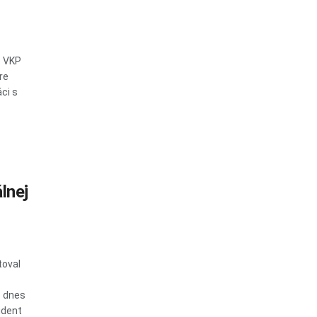
e VKP
re
ci s
lnej
toval
o dnes
ident