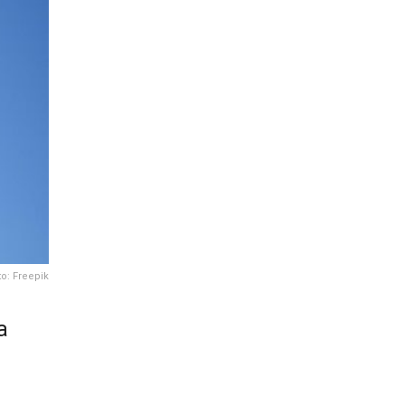
to: Freepik
a