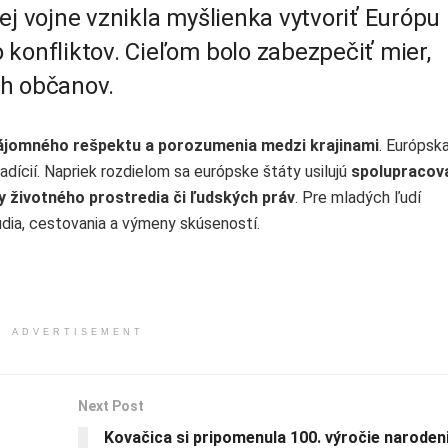
ej vojne vznikla myšlienka vytvoriť Európu
konfliktov. Cieľom bolo zabezpečiť mier,
ých občanov.
ájomného rešpektu a porozumenia medzi krajinami
. Európska
radícií. Napriek rozdielom sa európske štáty usilujú
spolupracova
y životného prostredia či ľudských práv
. Pre mladých ľudí
údia, cestovania a výmeny skúseností.
ADVERTISEMENT
Next Post
Kovačica si pripomenula 100. výročie naroden