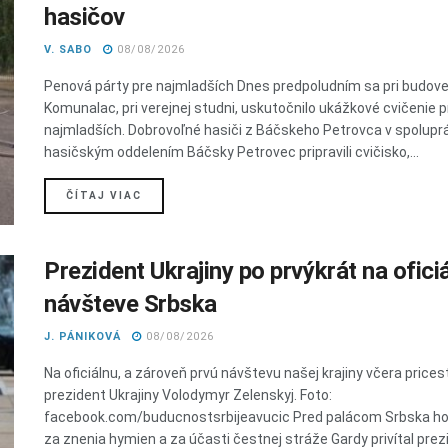
hasičov
V. SABO
08/08/2026
Penová párty pre najmladších Dnes predpoludním sa pri budov
Komunalac, pri verejnej studni, uskutočnilo ukážkové cvičenie p
najmladších. Dobrovoľné hasiči z Báčskeho Petrovca v spoluprá
hasičským oddelením Báčsky Petrovec pripravili cvičisko,...
DETAILS
ČÍTAJ VIAC
Prezident Ukrajiny po prvýkrát na oficiá
návšteve Srbska
J. PÁNIKOVÁ
08/08/2026
Na oficiálnu, a zároveň prvú návštevu našej krajiny včera prices
prezident Ukrajiny Volodymyr Zelenskyj. Foto:
facebook.com/buducnostsrbijeavucic Pred palácom Srbska h
za znenia hymien a za účasti čestnej stráže Gardy privítal prez