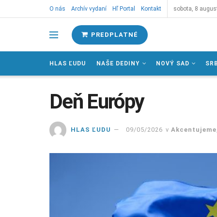
O nás
Archív vydaní
Hľ Portal
Kontakt
sobota, 8 augus
PREDPLATNÉ
HLAS ĽUDU
NAŠE DEDINY
NOVÝ SAD
SR
Deň Európy
HLAS ĽUDU
09/05/2026
v
Akcentujeme