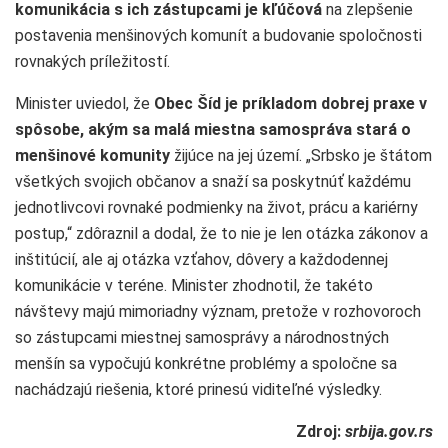
komunikácia s ich zástupcami je kľúčová
na zlepšenie
postavenia menšinových komunít a budovanie spoločnosti
rovnakých príležitostí.
Minister uviedol, že
Obec Šíd je príkladom dobrej praxe v
spôsobe, akým sa malá miestna samospráva stará o
menšinové komunity
žijúce na jej území. „Srbsko je štátom
všetkých svojich občanov a snaží sa poskytnúť každému
jednotlivcovi rovnaké podmienky na život, prácu a kariérny
postup,“ zdôraznil a dodal, že to nie je len otázka zákonov a
inštitúcií, ale aj otázka vzťahov, dôvery a každodennej
komunikácie v teréne. Minister zhodnotil, že takéto
návštevy majú mimoriadny význam, pretože v rozhovoroch
so zástupcami miestnej samosprávy a národnostných
menšín sa vypočujú konkrétne problémy a spoločne sa
nachádzajú riešenia, ktoré prinesú viditeľné výsledky.
Zdroj:
srbija.gov.rs