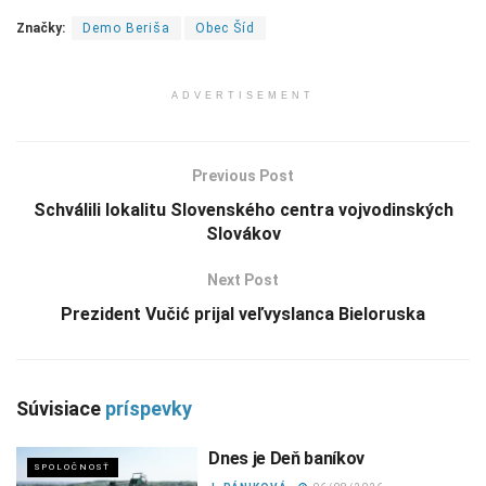
Značky:
Demo Beriša
Obec Šíd
ADVERTISEMENT
Previous Post
Schválili lokalitu Slovenského centra vojvodinských
Slovákov
Next Post
Prezident Vučić prijal veľvyslanca Bieloruska
Súvisiace
príspevky
Dnes je Deň baníkov
SPOLOČNOSŤ