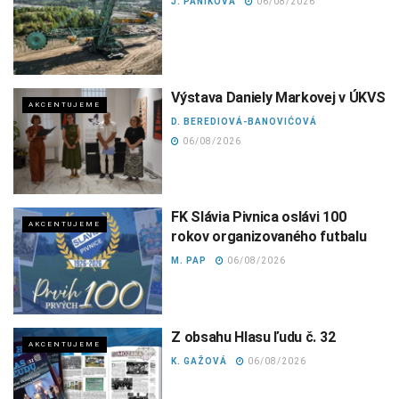
J. PÁNIKOVÁ
06/08/2026
Výstava Daniely Markovej v ÚKVS
AKCENTUJEME
D. BEREDIOVÁ-BANOVIĆOVÁ
06/08/2026
FK Slávia Pivnica oslávi 100
AKCENTUJEME
rokov organizovaného futbalu
M. PAP
06/08/2026
Z obsahu Hlasu ľudu č. 32
AKCENTUJEME
K. GAŽOVÁ
06/08/2026