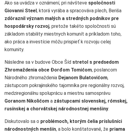
Ako sa uvádza v oznámení, pri návšteve
spoločnosti
Giovanni Steel
, ktorá vyrába a spracováva plech, Beriša
zdôraznil význam malých a stredných podnikov pre
hospodársky rozvoj
, pretože takéto spoločnosti sú
základom stability miestnych komunít a príkladom toho,
ako práca a investície môžu prispieť k rozvoju celej
komunity.
Následne sa v budove Obce Šíd
stretol s predsedom
Zhromaždenia obce Đorđom Tomićom
, poslancom
Národného zhromaždenia
Dejanom Bulatovićom
,
zástupcom pokrajinského tajomníka pre regionálny rozvoj,
medziregionálnu spoluprácu a miestnu samosprávu
Goranom Nikolićom
a
zástupcami slovenskej, rómskej,
rusínskej a chorvátskej národnostnej menšiny
.
Diskutovalo sa o
problémoch, ktorým čelia príslušníci
národnostných menšín
, a bolo konštatované, že
priama