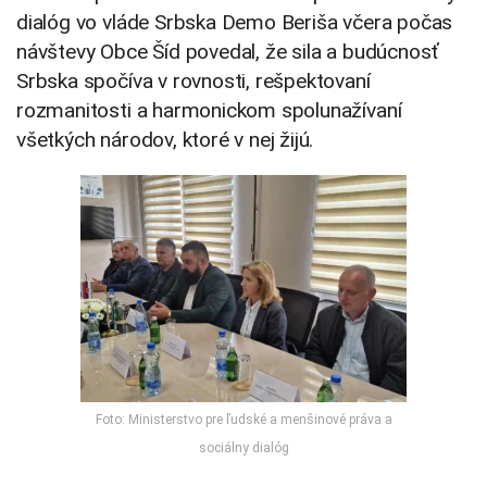
dialóg vo vláde Srbska Demo Beriša včera počas
návštevy Obce Šíd povedal, že sila a budúcnosť
Srbska spočíva v rovnosti, rešpektovaní
rozmanitosti a harmonickom spolunažívaní
všetkých národov, ktoré v nej žijú.
Foto: Ministerstvo pre ľudské a menšinové práva a
sociálny dialóg