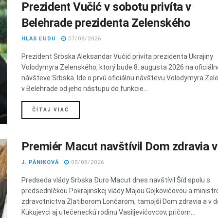
Prezident Vučić v sobotu privíta v
Belehrade prezidenta Zelenského
HLAS ĽUDU
07/08/2026
Prezident Srbska Aleksandar Vučić privíta prezidenta Ukrajiny
Volodymyra Zelenského, ktorý bude 8. augusta 2026 na oficiáln
návšteve Srbska. Ide o prvú oficiálnu návštevu Volodymyra Ze
v Belehrade od jeho nástupu do funkcie...
DETAILS
ČÍTAJ VIAC
Premiér Macut navštívil Dom zdravia v
J. PÁNIKOVÁ
05/08/2026
Predseda vlády Srbska Đuro Macut dnes navštívil Šíd spolu s
predsedníčkou Pokrajinskej vlády Majou Gojkovićovou a minist
zdravotníctva Zlatiborom Lončarom, tamojší Dom zdravia a v d
Kukujevci aj utečeneckú rodinu Vasiljevićovcov, pričom...