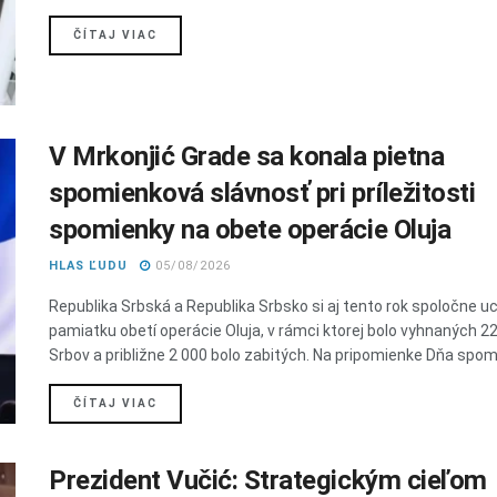
DETAILS
ČÍTAJ VIAC
V Mrkonjić Grade sa konala pietna
spomienková slávnosť pri príležitosti
spomienky na obete operácie Oluja
HLAS ĽUDU
05/08/2026
Republika Srbská a Republika Srbsko si aj tento rok spoločne uct
pamiatku obetí operácie Oluja, v rámci ktorej bolo vyhnaných 2
Srbov a približne 2 000 bolo zabitých. Na pripomienke Dňa spomi
DETAILS
ČÍTAJ VIAC
Prezident Vučić: Strategickým cieľom