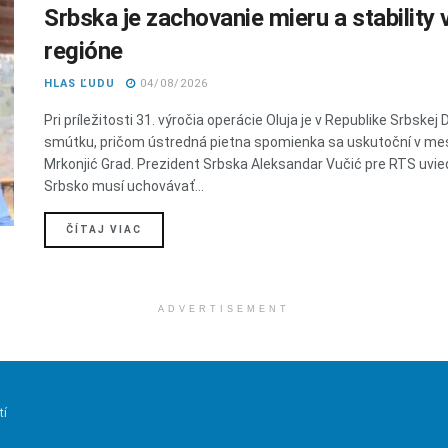
Srbska je zachovanie mieru a stability 
regióne
HLAS ĽUDU
04/08/2026
Pri príležitosti 31. výročia operácie Oluja je v Republike Srbskej 
smútku, pričom ústredná pietna spomienka sa uskutoční v me
Mrkonjić Grad. Prezident Srbska Aleksandar Vučić pre RTS uvied
Srbsko musí uchovávať...
DETAILS
ČÍTAJ VIAC
ADVERTISEMENT
tí