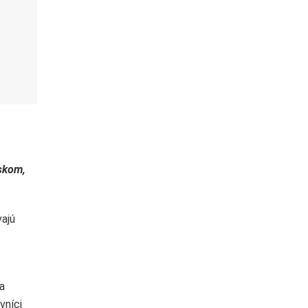
mskom,
vajú
ia
vníci