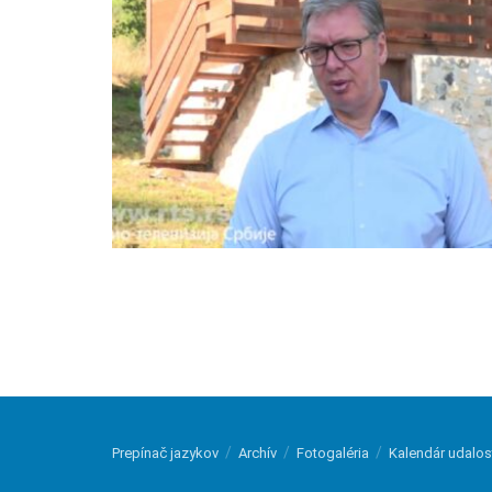
Prepínač jazykov
Archív
Fotogaléria
Kalendár udalos