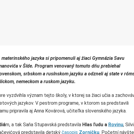
 materinského jazyka si pripomenuli aj žiaci Gymnázia Savu
anovića v Šíde. Program venovaný tomuto dňu prebiehal
lovenskom, srbskom a rusínskom jazyku a odzneli aj state v ró
lickom, nemeckom a ruskom jazyku.
re vyzdvihla význam tejto školy, v ktorej sa žiaci učia a zachová
vetových jazykov. V pestrom programe, v ktorom sa predstavili
ramu pripravila aj Anna Kovárová, učiteľka slovenského jazyka.
diá
m, a tak Saňa Stupavská predstavila
Hlas ľudu a
Rovinu
, Silv
ačevićová predstavila detský
časopis
Zorničku
. Početní návšte