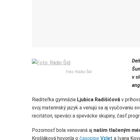
Deň
Šum
Foto: Rádio Šíd
v s
ang
Riaditeľka gymnázia
Ljubica Radišićová
v príhovo
svoj materinský jazyk a venujú sa aj vyučovaniu s
recitátori, speváci a spevácke skupiny, časť prog
Pozornosť bola venovaná aj
našim tlačeným mé
Krošláková hovorila o
časopise
Vzlet
a Ivana Kov