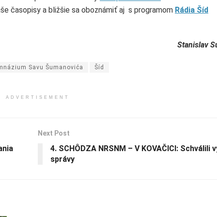
aše časopisy a bližšie sa oboznámiť aj s programom
Rádia Šíd
Stanislav Su
mnázium Savu Šumanovića
Šíd
ADVERTISEMENT
Next Post
ania
4. SCHÔDZA NRSNM – V KOVAČICI: Schválili 
správy