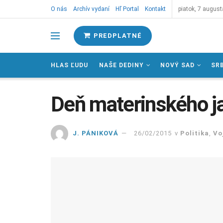
O nás
Archív vydaní
Hľ Portal
Kontakt
piatok, 7 august
PREDPLATNÉ
HLAS ĽUDU
NAŠE DEDINY
NOVÝ SAD
SR
Deň materinského ja
J. PÁNIKOVÁ
26/02/2015
v
Politika
,
Vo