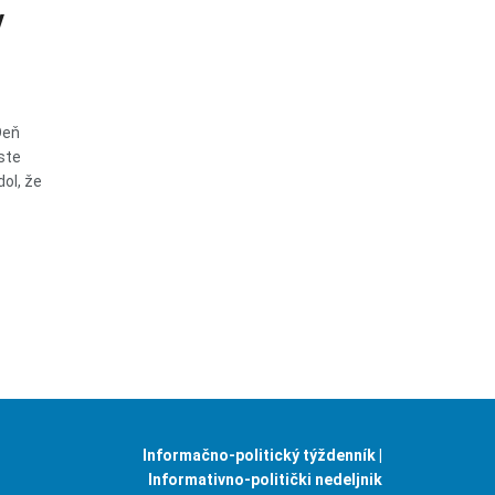
v
Deň
ste
ol, že
Informačno-politický týždenník |
Informativno-politički nedeljnik