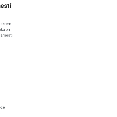
estí
a okrem
ku pri
 Námestí
bce
o