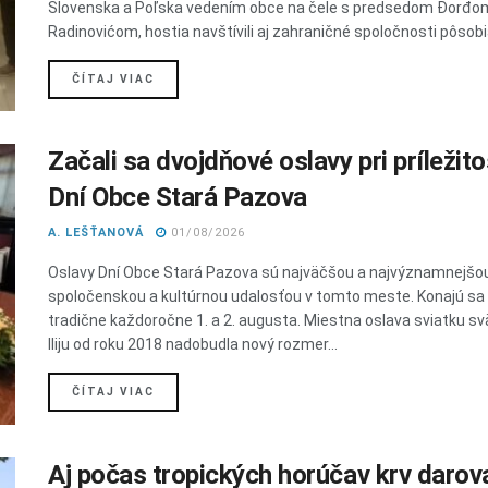
Slovenska a Poľska vedením obce na čele s predsedom Đorđo
Radinovićom, hostia navštívili aj zahraničné spoločnosti pôsobi
DETAILS
ČÍTAJ VIAC
Začali sa dvojdňové oslavy pri príležito
Dní Obce Stará Pazova
A. LEŠŤANOVÁ
01/08/2026
Oslavy Dní Obce Stará Pazova sú najväčšou a najvýznamnejšo
spoločenskou a kultúrnou udalosťou v tomto meste. Konajú sa
tradične každoročne 1. a 2. augusta. Miestna oslava sviatku s
Iliju od roku 2018 nadobudla nový rozmer...
DETAILS
ČÍTAJ VIAC
Aj počas tropických horúčav krv darov