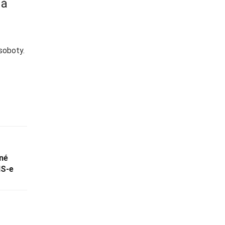
ná
 soboty.
né
IS-e