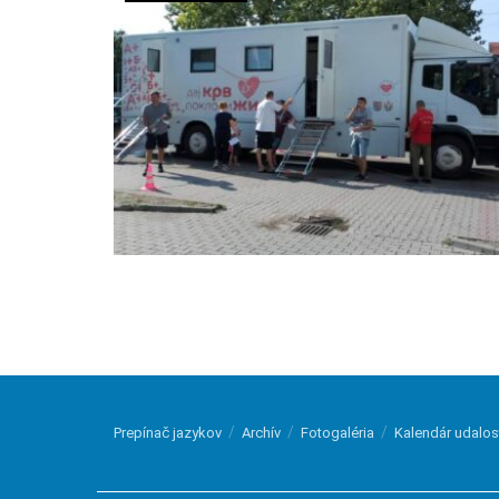
Prepínač jazykov
Archív
Fotogaléria
Kalendár udalos