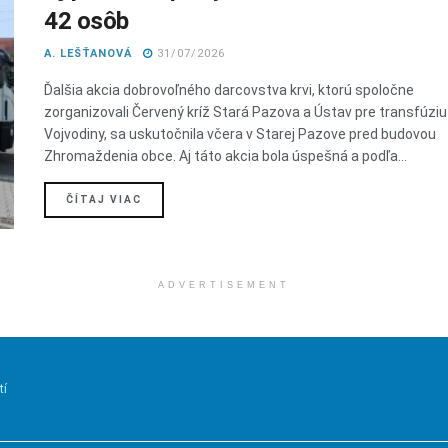
42 osôb
A. LEŠŤANOVÁ
31/07/2026
Ďalšia akcia dobrovoľného darcovstva krvi, ktorú spoločne
zorganizovali Červený kríž Stará Pazova a Ústav pre transfúziu 
Vojvodiny, sa uskutočnila včera v Starej Pazove pred budovou
Zhromaždenia obce. Aj táto akcia bola úspešná a podľa...
DETAILS
ČÍTAJ VIAC
ADVERTISEMENT
tí