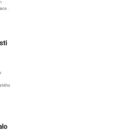
m
ace...
sti
u
vätého
alo