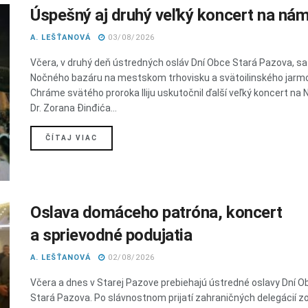
Úspešný aj druhý veľký koncert na nám
A. LEŠŤANOVÁ
03/08/2026
Včera, v druhý deň ústredných osláv Dní Obce Stará Pazova, s
Nočného bazáru na mestskom trhovisku a svätoilinského jarmo
Chráme svätého proroka Iliju uskutočnil ďalší veľký koncert na
Dr. Zorana Đinđića...
DETAILS
ČÍTAJ VIAC
Oslava domáceho patróna, koncert
a sprievodné podujatia
A. LEŠŤANOVÁ
02/08/2026
Včera a dnes v Starej Pazove prebiehajú ústredné oslavy Dní O
Stará Pazova. Po slávnostnom prijatí zahraničných delegácií z