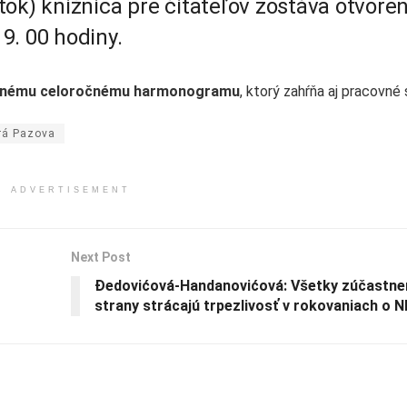
ok) knižnica pre čitateľov zostáva otvore
9. 00 hodiny.
 bežnému celoročnému harmonogramu
, ktorý zahŕňa aj pracovné
rá Pazova
ADVERTISEMENT
Next Post
Đedovićová-Handanovićová: Všetky zúčastne
strany strácajú trpezlivosť v rokovaniach o N