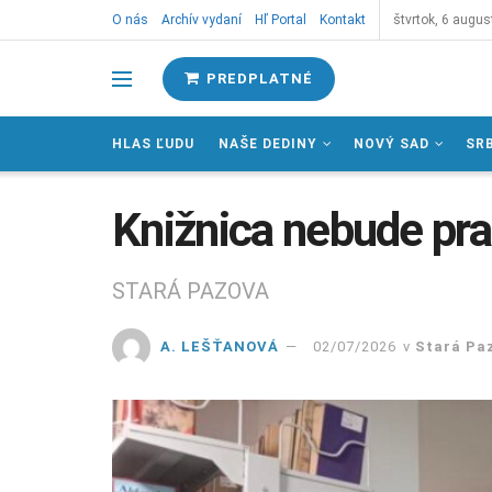
O nás
Archív vydaní
Hľ Portal
Kontakt
štvrtok, 6 augus
PREDPLATNÉ
HLAS ĽUDU
NAŠE DEDINY
NOVÝ SAD
SR
Knižnica nebude pra
STARÁ PAZOVA
A. LEŠŤANOVÁ
02/07/2026
v
Stará Pa