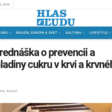
a, 2026
BSKO
REGIÓN, EURÓPA A SVET
KULTÚRA
LIFESTYLE
rednáška o prevencii a
adiny cukru v krvi a krvné
eme
,
Kysáč