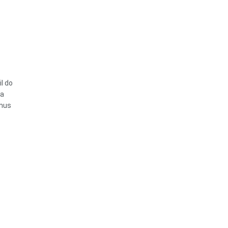
l do
ta
tmus