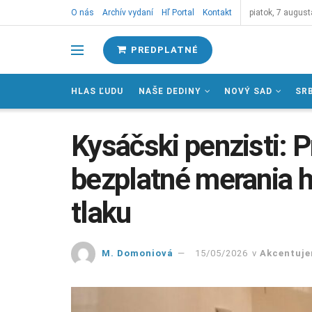
O nás
Archív vydaní
Hľ Portal
Kontakt
piatok, 7 august
PREDPLATNÉ
HLAS ĽUDU
NAŠE DEDINY
NOVÝ SAD
SR
Kysáčski penzisti: P
bezplatné merania hl
tlaku
M. Domoniová
15/05/2026
v
Akcentuj