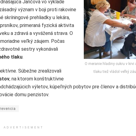
ednášajúca Jarićová vo výklade
 zásadný význam v boji proti rakovine
né skríningové prehliadky u lekára,
rsníkov, primeraná fyzická aktivita
veku a zdravá a vyvážená strava. O
imoriadne veľký záujem. Počas
 zdravotné sestry vykonávali
ného tlaku
.
O meranie hladiny cukru v krvi
fektívne. Súbežne zrealizovali
tlaku tiež vládol veľký zá
stov
, na ktorom konštruktívne
nadchádzajúcich výletov, kúpeľných pobytov pre členov a distribú
novácie domu penzistov.
revencia
ADVERTISEMENT