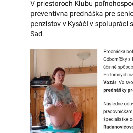
V priestoroch Klubu poľnohospo
preventívna prednáška pre senio
penzistov v Kysáči v spolupráci
Sad.
Prednáška bo
Odborníčky z P
účinné spôsob
Prítomných na
Vozár
. Vo svo
prednášky pr
Následne odo
pracovníčkam 
špecialistke 
Radanovićove