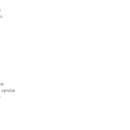
e
i.
lné
. výročia
e