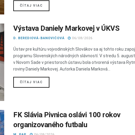
DETAILS
ČÍTAJ VIAC
Výstava Daniely Markovej v ÚKVS
D. BEREDIOVÁ-BANOVIĆOVÁ
06/08/2026
Ústav pre kultúru vojvodinských Slovákov sa aj tohto roku zapoji
programu Slovenských národných slávností. V stredu 5. augus
v Novom Sade v priestoroch ústavu bola otvorená výstava Ry
roviny Daniely Markovej. Autorka Daniela Marková...
DETAILS
ČÍTAJ VIAC
FK Slávia Pivnica oslávi 100 rokov
organizovaného futbalu
M. PAP
06/08/2026