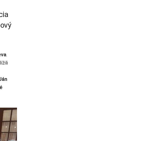
cia
Nový
eva
.
žili
Ján
é