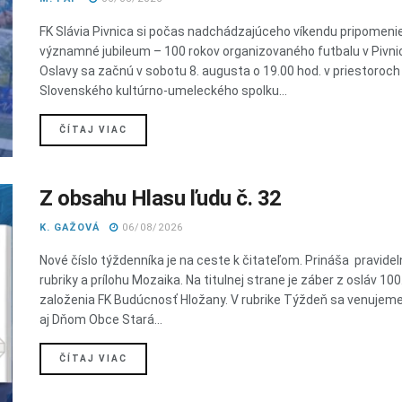
FK Slávia Pivnica si počas nadchádzajúceho víkendu pripomeni
významné jubileum – 100 rokov organizovaného futbalu v Pivnic
Oslavy sa začnú v sobotu 8. augusta o 19.00 hod. v priestoroch
Slovenského kultúrno-umeleckého spolku...
DETAILS
ČÍTAJ VIAC
Z obsahu Hlasu ľudu č. 32
K. GAŽOVÁ
06/08/2026
Nové číslo týždenníka je na ceste k čitateľom. Prináša pravide
rubriky a prílohu Mozaika. Na titulnej strane je záber z osláv 100
založenia FK Budúcnosť Hložany. V rubrike Týždeň sa venujem
aj Dňom Obce Stará...
DETAILS
ČÍTAJ VIAC