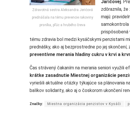
Jarićovej
. Pr
zdôraznila, že
Zdravotná sestra Aleksandra Jerićová
majú: pravidel
prednášala na tému prevencie rakoviny
samokontrola p
prsníka, pľúc a hrubého čreva
prispôsobená 
tému zdravia bol medzi kysáčskymi penzistami m
prednášky, ako aj bezprostredne po jej skončení,
preventívne merania hladiny cukru v krvi a krv
Čas strávený čakaním na merania seniori využili e
krátke zasadnutie Miestnej organizácie penzi
vyriešili aktuálne otázky týkajúce sa plánovania 
balíkov solidarity, ako aj o čoskorom ukončení re
Značky:
Miestna organizácia penzistov v Kysáči
p