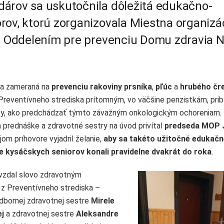
dárov sa uskutočnila dôležitá edukačno-
rov, ktorú zorganizovala Miestna organizá
 s Oddelením pre prevenciu Domu zdravia 
la zameraná na
prevenciu rakoviny prsníka
,
pľúc
a
hrubého čr
reventívneho strediska prítomným, vo väčšine penzistkám, priblí
y, ako predchádzať týmto závažným onkologickým ochoreniam.
 prednáške a zdravotné sestry na úvod privítal
predseda MOP 
jom príhovore vyjadril želanie,
aby sa takéto užitočné edukačn
e kysáčskych seniorov konali pravidelne dvakrát do roka
.
vzdal slovo zdravotným
z Preventívneho strediska –
odbornej zdravotnej sestre
Mirele
j
a zdravotnej sestre
Aleksandre