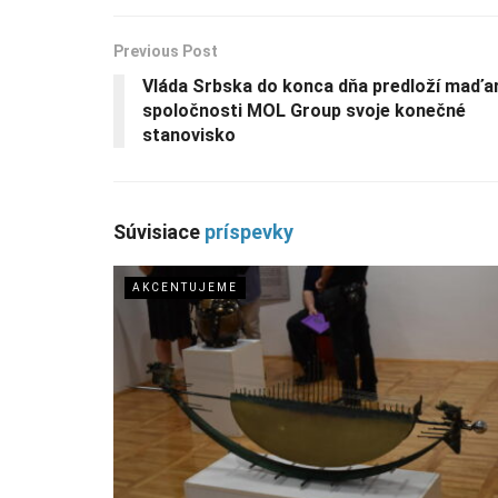
Previous Post
Vláda Srbska do konca dňa predloží maďa
spoločnosti MOL Group svoje konečné
stanovisko
Súvisiace
príspevky
AKCENTUJEME