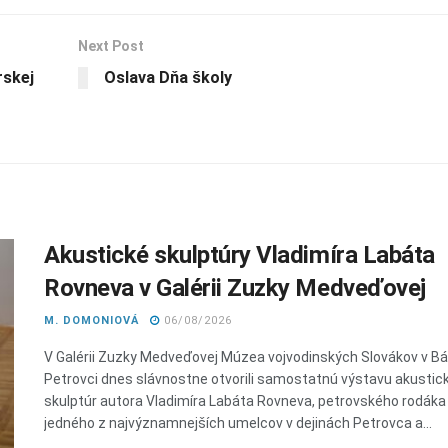
Next Post
rskej
Oslava Dňa školy
Akustické skulptúry Vladimíra Labáta
Rovneva v Galérii Zuzky Medveďovej
M. DOMONIOVÁ
06/08/2026
V Galérii Zuzky Medveďovej Múzea vojvodinských Slovákov v 
Petrovci dnes slávnostne otvorili samostatnú výstavu akustic
skulptúr autora Vladimíra Labáta Rovneva, petrovského rodáka
jedného z najvýznamnejších umelcov v dejinách Petrovca a...