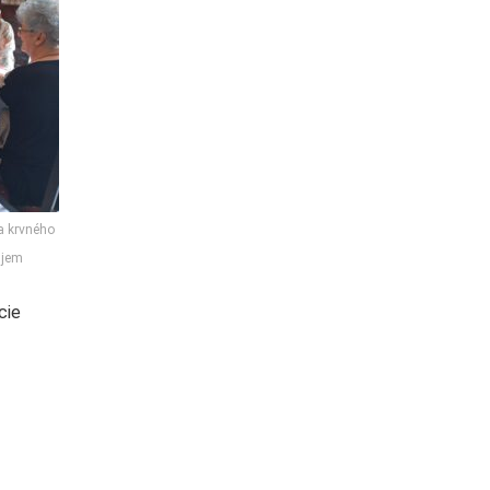
 a krvného
ujem
cie