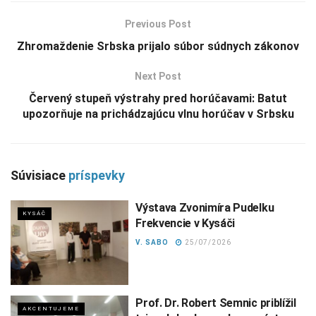
Previous Post
Zhromaždenie Srbska prijalo súbor súdnych zákonov
Next Post
Červený stupeň výstrahy pred horúčavami: Batut
upozorňuje na prichádzajúcu vlnu horúčav v Srbsku
Súvisiace
príspevky
Výstava Zvonimíra Pudelku
KYSÁČ
Frekvencie v Kysáči
V. SABO
25/07/2026
Prof. Dr. Robert Semnic priblížil
AKCENTUJEME