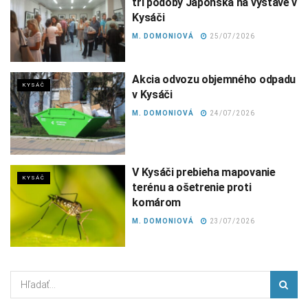
tri podoby Japonska na výstave v
Kysáči
M. DOMONIOVÁ
25/07/2026
Akcia odvozu objemného odpadu
KYSÁČ
v Kysáči
M. DOMONIOVÁ
24/07/2026
V Kysáči prebieha mapovanie
KYSÁČ
terénu a ošetrenie proti
komárom
M. DOMONIOVÁ
23/07/2026