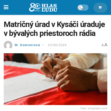
Matričný úrad v Kysáči úraduje
v bývalých priestoroch rádia
A
M. Domoniová
25/06/2026
A
Foto: Unsplash.com