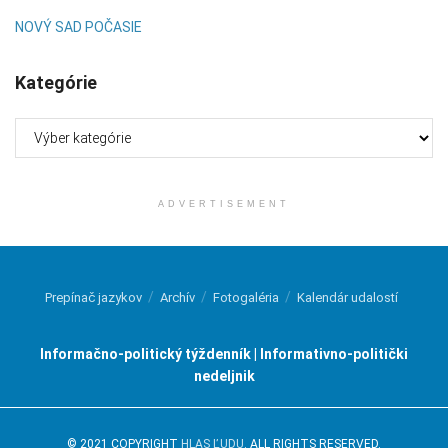
NOVÝ SAD POČASIE
Kategórie
Kategórie
ADVERTISEMENT
Prepínač jazykov
Archív
Fotogaléria
Kalendár udalostí
Informačno-politický týždenník | Informativno-politički
nedeljnik
© 2021 COPYRIGHT
HLAS ĽUDU
. ALL RIGHTS RESERVED.