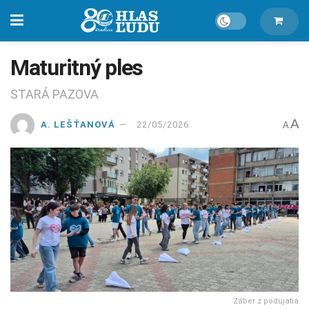
Maturitný ples
STARÁ PAZOVA
A
A. LEŠŤANOVÁ
22/05/2026
A
Záber z podujatia