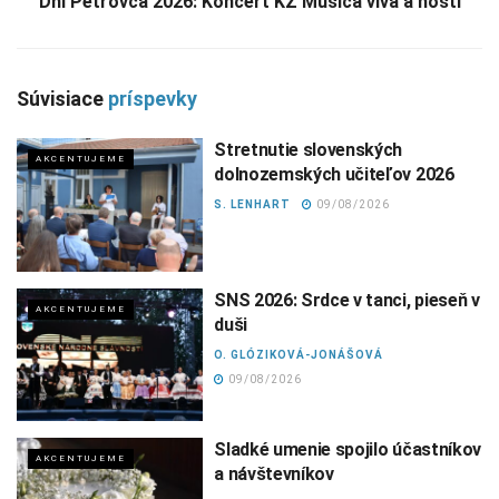
Dni Petrovca 2026: Koncert KZ Musica viva a hostí
Súvisiace
príspevky
Stretnutie slovenských
AKCENTUJEME
dolnozemských učiteľov 2026
S. LENHART
09/08/2026
SNS 2026: Srdce v tanci, pieseň v
AKCENTUJEME
duši
O. GLÓZIKOVÁ-JONÁŠOVÁ
09/08/2026
Sladké umenie spojilo účastníkov
AKCENTUJEME
a návštevníkov