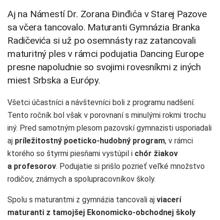
Aj na Námestí Dr. Zorana Đinđića v Starej Pazove
sa včera tancovalo. Maturanti Gymnázia Branka
Radičevića si už po osemnásty raz zatancovali
maturitný ples v rámci podujatia Dancing Europe
presne napoludnie so svojimi rovesníkmi z iných
miest Srbska a Európy.
Všetci účastníci a návštevníci boli z programu nadšení.
Tento ročník bol však v porovnaní s minulými rokmi trochu
iný. Pred samotným plesom pazovskí gymnazisti usporiadali
aj
príležitostný poeticko-hudobný program
, v rámci
ktorého so štyrmi piesňami vystúpil i
chór žiakov
a profesorov
. Podujatie si prišlo pozrieť veľké množstvo
rodičov, známych a spolupracovníkov školy.
Spolu s maturantmi z gymnázia tancovali aj
viacerí
maturanti z tamojšej Ekonomicko-obchodnej školy