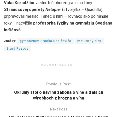
Vuka Karadžića
. Jednotnú choreografiu na tóny
Straussovej operety
Netopier
(štvorylka – Quadrille)
pripravovali mesiac. Tanec s nimi – rovnako ako po minulé
roky – nacvičila
profesorka fyziky na gymnáziu Svetlana
Inđićová
.
Značky:
gymnázium Branka Radičevića
maturitný ples
Stará Pazova
ADVERTISEMENT
Previous Post
Okrúhly stôl o návrhu zákona o víne a ďalších
výrobkoch z hrozna a vína
Next Post