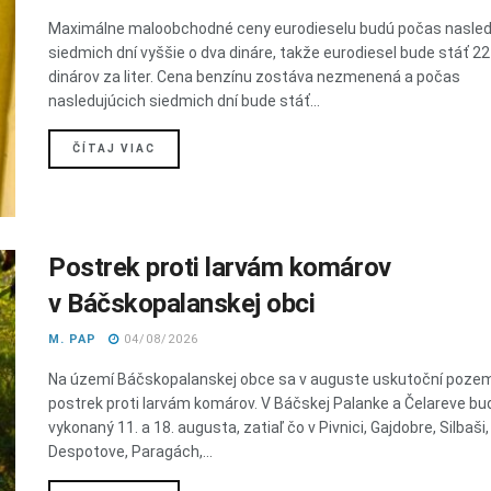
Maximálne maloobchodné ceny eurodieselu budú počas nasled
siedmich dní vyššie o dva dináre, takže eurodiesel bude stáť 2
dinárov za liter. Cena benzínu zostáva nezmenená a počas
nasledujúcich siedmich dní bude stáť...
DETAILS
ČÍTAJ VIAC
Postrek proti larvám komárov
v Báčskopalanskej obci
M. PAP
04/08/2026
Na území Báčskopalanskej obce sa v auguste uskutoční poze
postrek proti larvám komárov. V Báčskej Palanke a Čelareve bu
vykonaný 11. a 18. augusta, zatiaľ čo v Pivnici, Gajdobre, Silbaši,
Despotove, Paragách,...