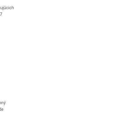
ujúcich
27
mný
de