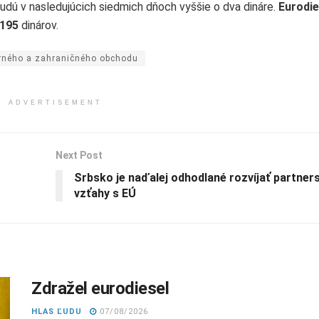
dú v nasledujúcich siedmich dňoch vyššie o dva dináre.
Eurodie
195
dinárov.
orného a zahraničného obchodu
ADVERTISEMENT
Next Post
Srbsko je naďalej odhodlané rozvíjať partner
vzťahy s EÚ
Zdražel eurodiesel
HLAS ĽUDU
07/08/2026