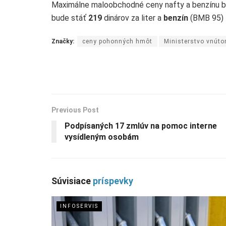
Maximálne maloobchodné ceny nafty a benzínu bu
bude stáť
219
dinárov za liter a
benzín
(BMB 95)
Značky:
ceny pohonných hmôt
Ministerstvo vnút
Previous Post
Podpísaných 17 zmlúv na pomoc interne
vysídleným osobám
Súvisiace
príspevky
INFOSERVIS