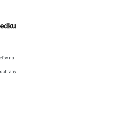
ledku
eľov na
 ochrany
z