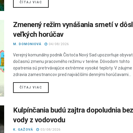
DETAILS
ČÍTAJ VIAC
Zmenený režim vynášania smetí v dôs
veľkých horúčav
M. DOMONIOVÁ
04/08/2026
Verejný komunálny podnik Čistoća Nový Sad upozorňuje obyvat
dočasnú zmenu pracovného režimu v teréne. Dôvodom tohto
opatrenia sú pretrvávajúce extrémne vysoké teploty. V záujme
zdravia zamestnancov pred najväčšími dennými horúčavami...
DETAILS
ČÍTAJ VIAC
Kulpínčania budú zajtra dopoludnia be
vody z vodovodu
K. GAŽOVÁ
03/08/2026