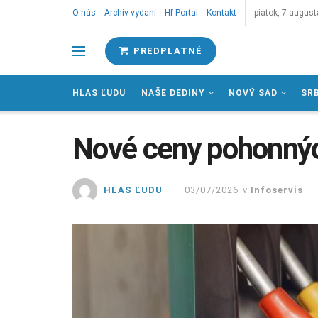
O nás
Archív vydaní
Hľ Portal
Kontakt
piatok, 7 august
PREDPLATNÉ
HLAS ĽUDU
NAŠE DEDINY
NOVÝ SAD
SR
Nové ceny pohonný
HLAS ĽUDU
03/07/2026
v
Infoservis