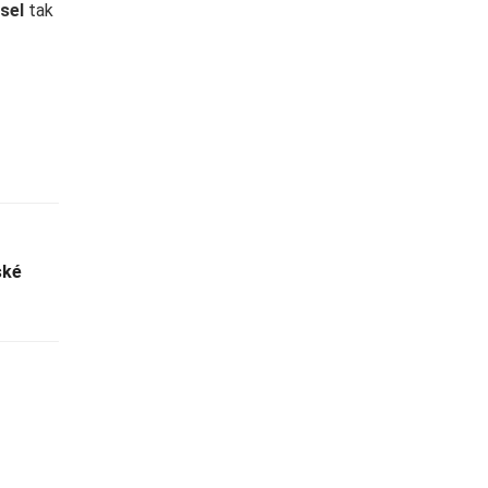
sel
tak
ské