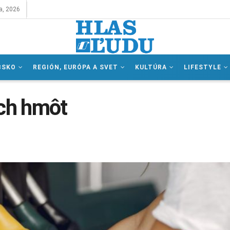
a, 2026
BSKO
REGIÓN, EURÓPA A SVET
KULTÚRA
LIFESTYLE
ch hmôt