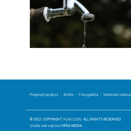
Prepínač jazykov
Archív
Fotogaléria
Kalendár udalos
© 2021 COPYRIGHT
HLAS ĽUDU
. ALL RIGHTS RESERVED.
Izrada web sajtova
CIFRA MEDIA.