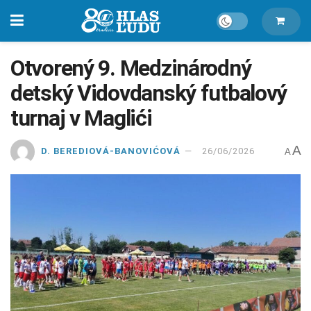
Otvorený 9. Medzinárodný
detský Vidovdanský futbalový
turnaj v Maglići
A
D. BEREDIOVÁ-BANOVIĆOVÁ
26/06/2026
A