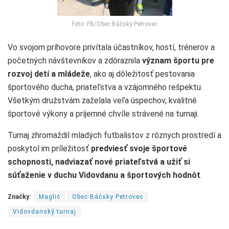
Foto: FB/Obec Báčsky Petrovec
Vo svojom príhovore privítala účastníkov, hostí, trénerov a
početných návštevníkov a zdôraznila
význam športu pre
rozvoj detí a mládeže
, ako aj dôležitosť pestovania
športového ducha, priateľstva a vzájomného rešpektu.
Všetkým družstvám zaželala veľa úspechov, kvalitné
športové výkony a príjemné chvíle strávené na turnaji.
Turnaj zhromaždil mladých futbalistov z rôznych prostredí a
poskytol im príležitosť
predviesť svoje športové
schopnosti, nadviazať nové priateľstvá a užiť si
súťaženie v duchu Vidovdanu a športových hodnôt
.
Značky:
Maglić
Obec Báčsky Petrovec
Vidovdanský turnaj