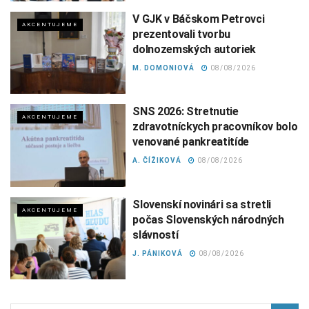
V GJK v Báčskom Petrovci
AKCENTUJEME
prezentovali tvorbu
dolnozemských autoriek
M. DOMONIOVÁ
08/08/2026
SNS 2026: Stretnutie
AKCENTUJEME
zdravotníckych pracovníkov bolo
venované pankreatitíde
A. ČÍŽIKOVÁ
08/08/2026
Slovenskí novinári sa stretli
AKCENTUJEME
počas Slovenských národných
slávností
J. PÁNIKOVÁ
08/08/2026