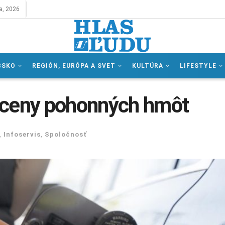
a, 2026
BSKO
REGIÓN, EURÓPA A SVET
KULTÚRA
LIFESTYLE
 ceny pohonných hmôt
,
Infoservis
,
Spoločnosť