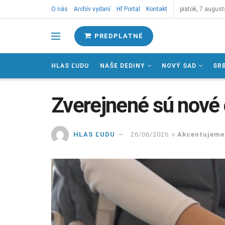
O nás
Archív vydaní
Hľ Portal
Kontakt
piatok, 7 august
PREDPLATNÉ
HLAS ĽUDU
NAŠE DEDINY
NOVÝ SAD
SR
Zverejnené sú nové
HLAS ĽUDU
26/06/2026
v
Akcentujeme