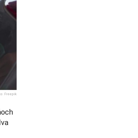
to: Freepik
ňoch
dva