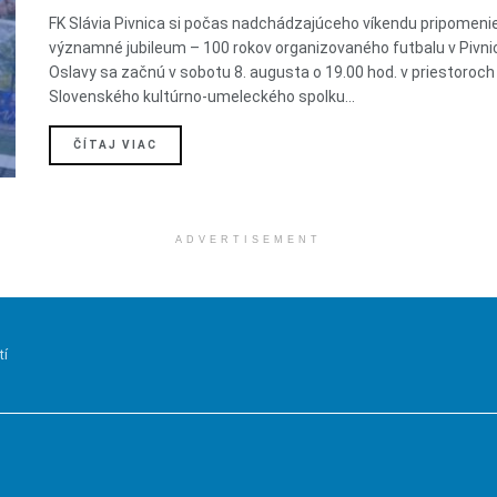
FK Slávia Pivnica si počas nadchádzajúceho víkendu pripomeni
významné jubileum – 100 rokov organizovaného futbalu v Pivnic
Oslavy sa začnú v sobotu 8. augusta o 19.00 hod. v priestoroch
Slovenského kultúrno-umeleckého spolku...
DETAILS
ČÍTAJ VIAC
ADVERTISEMENT
tí