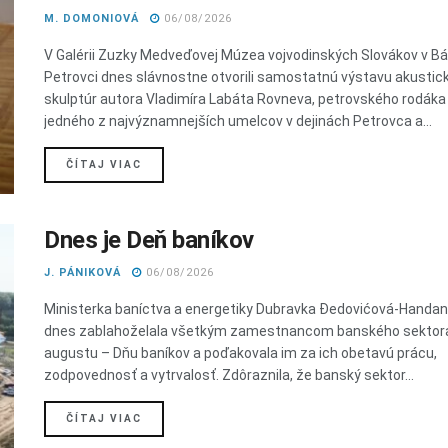
M. DOMONIOVÁ
06/08/2026
V Galérii Zuzky Medveďovej Múzea vojvodinských Slovákov v 
Petrovci dnes slávnostne otvorili samostatnú výstavu akustic
skulptúr autora Vladimíra Labáta Rovneva, petrovského rodáka
jedného z najvýznamnejších umelcov v dejinách Petrovca a...
DETAILS
ČÍTAJ VIAC
Dnes je Deň baníkov
J. PÁNIKOVÁ
06/08/2026
Ministerka baníctva a energetiky Dubravka Đedovićová-Handa
dnes zablahoželala všetkým zamestnancom banského sektora
augustu – Dňu baníkov a poďakovala im za ich obetavú prácu,
zodpovednosť a vytrvalosť. Zdôraznila, že banský sektor...
DETAILS
ČÍTAJ VIAC