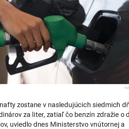
Fo
afty zostane v nasledujúcich siedmich d
árov za liter, zatiaľ čo benzín zdražie o 
rov, uviedlo dnes Ministerstvo vnútornej a