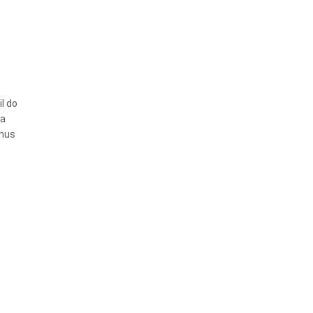
l do
ta
tmus