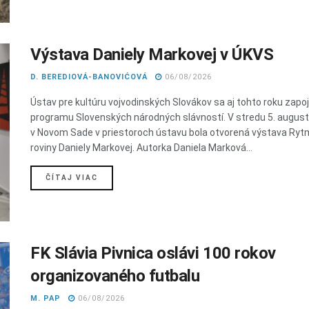
Výstava Daniely Markovej v ÚKVS
D. BEREDIOVÁ-BANOVIĆOVÁ
06/08/2026
Ústav pre kultúru vojvodinských Slovákov sa aj tohto roku zapoji
programu Slovenských národných slávností. V stredu 5. augus
v Novom Sade v priestoroch ústavu bola otvorená výstava Ry
roviny Daniely Markovej. Autorka Daniela Marková...
DETAILS
ČÍTAJ VIAC
FK Slávia Pivnica oslávi 100 rokov
organizovaného futbalu
M. PAP
06/08/2026