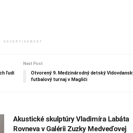
ADVERTISEMENT
Next Post
h ľudí
Otvorený 9. Medzinárodný detský Vidovdansk
futbalový turnaj v Maglići
Akustické skulptúry Vladimíra Labáta
Rovneva v Galérii Zuzky Medveďovej