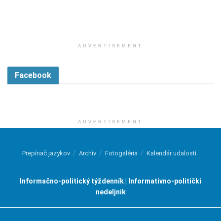
ADVERTISEMENT
Facebook
ADVERTISEMENT
Prepínač jazykov
Archív
Fotogaléria
Kalendár udalostí
Informačno-politický týždenník | Informativno-politički
nedeljnik