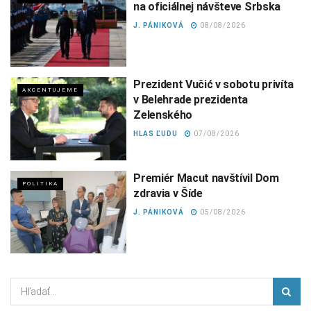
na oficiálnej návšteve Srbska
J. PÁNIKOVÁ
08/08/2026
Prezident Vučić v sobotu privíta
AKCENTUJEME
v Belehrade prezidenta
Zelenského
HLAS ĽUDU
07/08/2026
Premiér Macut navštívil Dom
POLITIKA
zdravia v Šíde
J. PÁNIKOVÁ
05/08/2026