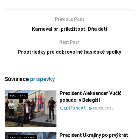
Previous Post
Karneval pri príležitosti Dňa detí
Next Post
Prostriedky pre dobrovoľné hasičské spolky
Súvisiace
príspevky
Prezident Aleksandar Vučić
POLITIKA
pobudol v Belegiši
A. LEŠŤANOVÁ
08/08/2026
Prezident Ukrajiny po prvýkrát
AKCENTUJEME