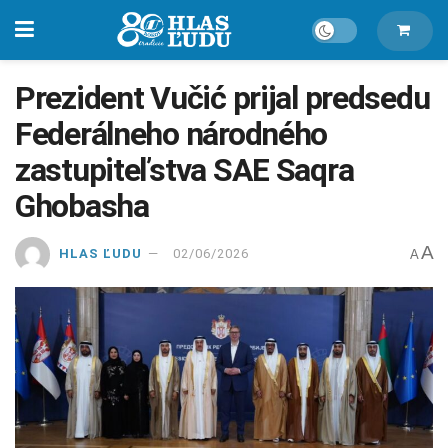
Prezident Vučić prijal predsedu
Federálneho národného
zastupiteľstva SAE Saqra
Ghobasha
A
HLAS ĽUDU
02/06/2026
A