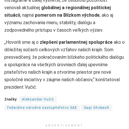
Instagrame a ďalej vysvetlil, že osobitnú pozornosť
venovali aktuálnej
globálnej a regionálnej politickej
situácii
, najmä
pomerom na Blízkom východe
, ako aj
významu zachovania mieru, stability, dialógu a
zodpovedného prístupu v časoch veľkých výziev.
„Hovorili sme aj o
zlepšení parlamentnej spolupráce
ako o
dôležitej súčasti celkových vzťahov našich krajín. Som
presvedčený, že pokračovaním blízkeho politického dialógu
a spolupráce na všetkých úrovniach ďalej upevníme
priateľstvo našich krajín a otvoríme priestor pre nové
spoločné iniciatívy v záujme našich občanov,“ konštatoval
prezident Vučić.
Značky:
Aleksandar Vučić
Federálne národné zastupiteľstvo SAE
Saqr Ghobash
ADVERTISEMENT