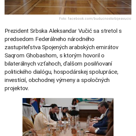
Foto: facebook.com/buducnostsrbijeavucic
Prezident Srbska Aleksandar Vučić sa stretol s
predsedom Federálneho národného
zastupiteľstva Spojených arabských emirátov
Saqrom Ghobashom, s ktorým hovoril o
bilaterálnych vzťahoch, ďalšom posilňovaní
politického dialógu, hospodárskej spolupráce,
investícií, obchodnej výmeny a spoločných
projektov.