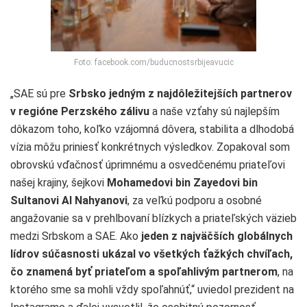
Foto: facebook.com/buducnostsrbijeavucic
„SAE sú pre
Srbsko jedným z najdôležitejších partnerov
v regióne Perzského zálivu
a naše vzťahy sú najlepším
dôkazom toho, koľko vzájomná dôvera, stabilita a dlhodobá
vízia môžu priniesť konkrétnych výsledkov. Zopakoval som
obrovskú vďačnosť úprimnému a osvedčenému priateľovi
našej krajiny, šejkovi
Mohamedovi bin Zayedovi bin
Sultanovi Al Nahyanovi
, za veľkú podporu a osobné
angažovanie sa v prehlbovaní blízkych a priateľských väzieb
medzi Srbskom a SAE. Ako
jeden z najväčších globálnych
lídrov súčasnosti ukázal vo všetkých ťažkých chvíľach,
čo znamená byť priateľom a spoľahlivým partnerom
, na
ktorého sme sa mohli vždy spoľahnúť,“ uviedol prezident na