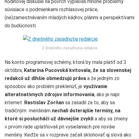
hodinovej diskusie na povrch vyplávali mnohé problémy
súvisiace s podmienkami rozhlasovej práce,
(ne)zamestnávaním mladých kádrov, plánmi a perspektívami
do budúcnosti.
Z dnešného zasadnutia redakcie
Na konto programovej schémy, ktorá by mala platiť od 3.
októbra,
Katarína Pucovská kvitovala, že sa slovenskej
redakcii už dlhšie obmedzujú práva
a že jedným zo
spôsobov ako problém preklenúť, je
využívanie
alteratnatívnych zdrojov informovania
, ako je napr.
internet.
Rastislav Zorňan
sa zasadil za to, aby sa
tradičným menšinám
nechali doterajšie termíny, na
ktoré si poslucháči už dávnejšie zvykli
a aby sa zmeny
v prvom rade uplatňovali pri vysielaniach pre novšie
menšiny. Keďže sa v rozprave začali skloňovať aj slová ako