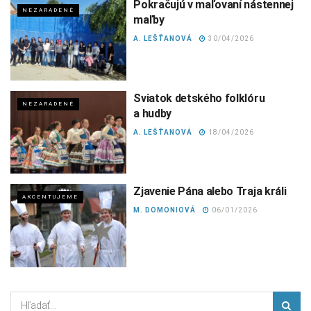
Pokračujú v maľovaní nástennej
NEZARADENÉ
maľby
A. LEŠŤANOVÁ
30/04/2026
Sviatok detského folklóru
NEZARADENÉ
a hudby
A. LEŠŤANOVÁ
18/04/2026
Zjavenie Pána alebo Traja králi
AKCENTUJEME
M. DOMONIOVÁ
06/01/2026