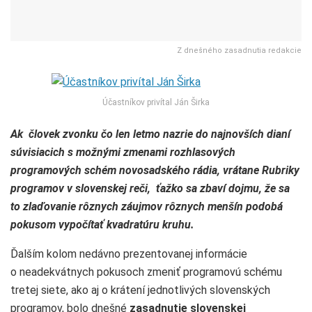
Z dnešného zasadnutia redakcie
Účastníkov privítal Ján Širka
Ak človek zvonku čo len letmo nazrie do najnovších dianí
súvisiacich s možnými zmenami rozhlasových
programových schém novosadského rádia, vrátane Rubriky
programov v slovenskej reči, ťažko sa zbaví dojmu, že sa
to zlaďovanie rôznych záujmov rôznych menšín podobá
pokusom vypočítať kvadratúru kruhu.
Ďalším kolom nedávno prezentovanej informácie
o neadekvátnych pokusoch zmeniť programovú schému
tretej siete, ako aj o krátení jednotlivých slovenských
programov, bolo dnešné
zasadnutie slovenskej