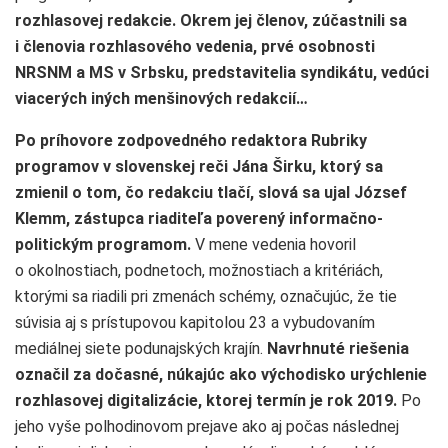
rozhlasovej redakcie. Okrem jej členov, zúčastnili sa
i členovia rozhlasového vedenia, prvé osobnosti
NRSNM a MS v Srbsku, predstavitelia syndikátu, vedúci
viacerých iných menšinových redakcií…
Po príhovore zodpovedného redaktora Rubriky
programov v slovenskej reči Jána Širku, ktorý sa
zmienil o tom, čo redakciu tlačí, slová sa ujal József
Klemm, zástupca riaditeľa poverený informačno-
politickým programom.
V mene vedenia hovoril
o okolnostiach, podnetoch, možnostiach a kritériách,
ktorými sa riadili pri zmenách schémy, označujúc, že tie
súvisia aj s prístupovou kapitolou 23 a vybudovaním
mediálnej siete podunajských krajín.
Navrhnuté riešenia
označil za dočasné, núkajúc ako východisko urýchlenie
rozhlasovej digitalizácie, ktorej termín je rok 2019.
Po
jeho vyše polhodinovom prejave ako aj počas následnej