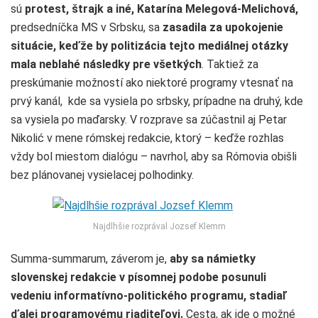
sú
protest, štrajk a iné, Katarína Melegová-Melichová,
predsedníčka MS v Srbsku, sa
zasadila za upokojenie
situácie, keďže by politizácia tejto mediálnej otázky
mala neblahé následky pre všetkých
. Taktiež za
preskúmanie možností ako niektoré programy vtesnať na
prvý kanál, kde sa vysiela po srbsky, prípadne na druhý, kde
sa vysiela po maďarsky. V rozprave sa zúčastnil aj Petar
Nikolić v mene rómskej redakcie, ktorý – keďže rozhlas
vždy bol miestom dialógu – navrhol, aby sa Rómovia obišli
bez plánovanej vysielacej polhodinky.
Najdlhšie rozprával Jozsef Klemm
Summa-summarum, záverom je,
aby sa námietky
slovenskej redakcie v písomnej podobe posunuli
vedeniu informatívno-politického programu, stadiaľ
ďalej programovému riaditeľovi.
Cesta, ak ide o možné