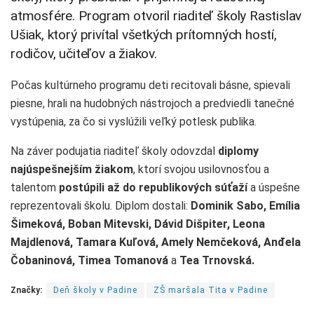
atmosfére. Program otvoril riaditeľ školy Rastislav
Ušiak, ktorý privítal všetkých prítomných hostí,
rodičov, učiteľov a žiakov.
Počas kultúrneho programu deti recitovali básne, spievali
piesne, hrali na hudobných nástrojoch a predviedli tanečné
vystúpenia, za čo si vyslúžili veľký potlesk publika.
Na záver podujatia riaditeľ školy odovzdal
diplomy
najúspešnejším žiakom
, ktorí svojou usilovnosťou a
talentom
postúpili až do republikových súťaží
a úspešne
reprezentovali školu. Diplom dostali:
Dominik Sabo, Emília
Šimeková, Boban Mitevski, Dávid Dišpiter, Leona
Majdlenová, Tamara Kuľová, Amely Nemčeková, An
đ
ela
Čobaninová, Timea Tomanová
a
Tea Trnovská.
Značky:
Deň školy v Padine
ZŠ maršala Tita v Padine