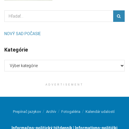
NOVÝ SAD POČASIE
Kategórie
Kategórie
ADVERTISEMENT
Prepínač jazykov
Archív
Fotogaléria
Kalendár udalostí
Informačno-politický týždenník | Informativno-politički