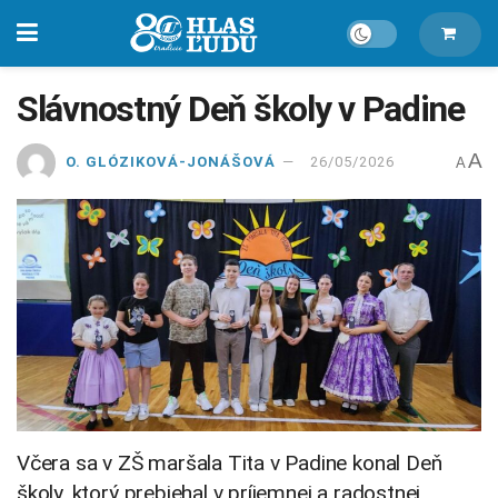
Slávnostný Deň školy v Padine
A
O. GLÓZIKOVÁ-JONÁŠOVÁ
26/05/2026
A
Včera sa v ZŠ maršala Tita v Padine konal Deň
školy, ktorý prebiehal v príjemnej a radostnej