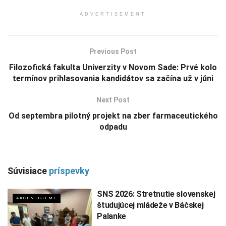
ADVERTISEMENT
Previous Post
Filozofická fakulta Univerzity v Novom Sade: Prvé kolo
termínov prihlasovania kandidátov sa začína už v júni
Next Post
Od septembra pilotný projekt na zber farmaceutického
odpadu
Súvisiace
príspevky
SNS 2026: Stretnutie slovenskej
AKCENTUJEME
študujúcej mládeže v Báčskej
Palanke