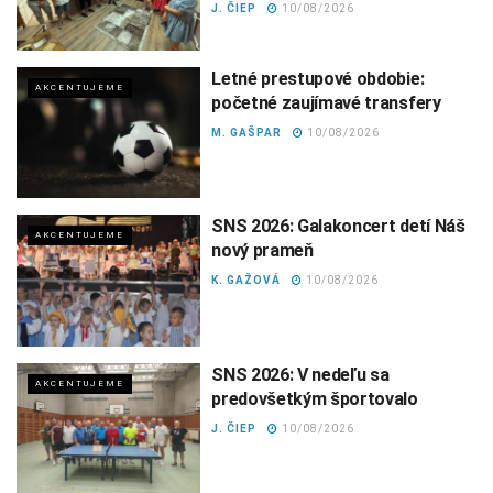
J. ČIEP
10/08/2026
Letné prestupové obdobie:
AKCENTUJEME
početné zaujímavé transfery
M. GAŠPAR
10/08/2026
SNS 2026: Galakoncert detí Náš
AKCENTUJEME
nový prameň
K. GAŽOVÁ
10/08/2026
SNS 2026: V nedeľu sa
AKCENTUJEME
predovšetkým športovalo
J. ČIEP
10/08/2026