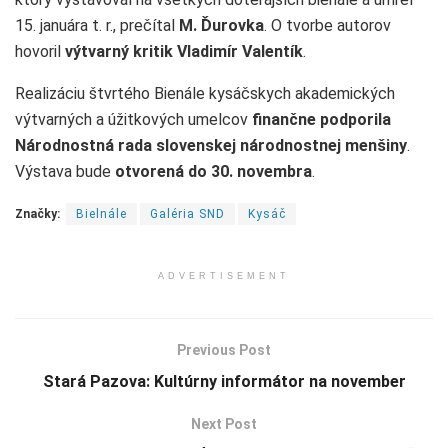
15. januára t. r., prečítal
M. Ďurovka
. O tvorbe autorov
hovoril
výtvarný kritik Vladimír Valentík
.
Realizáciu štvrtého Bienále kysáčskych akademických
výtvarných a úžitkových umelcov
finančne podporila
Národnostná rada slovenskej národnostnej menšiny
.
Výstava bude
otvorená do 30. novembra
.
Značky:
Bielnále
Galéria SND
Kysáč
ADVERTISEMENT
Previous Post
Stará Pazova: Kultúrny informátor na november
Next Post