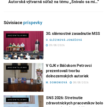
Autorská výtvarná súťaž na tému „Snívalo sa mi…“
Súvisiace
príspevky
30. slávnostné zasadnutie MSS
AKCENTUJEME
O. GLÓZIKOVÁ-JONÁŠOVÁ
09/08/2026
V GJK v Báčskom Petrovci
AKCENTUJEME
prezentovali tvorbu
dolnozemských autoriek
M. DOMONIOVÁ
08/08/2026
SNS 2026: Stretnutie
AKCENTUJEME
zdravotníckych pracovníkov bolo