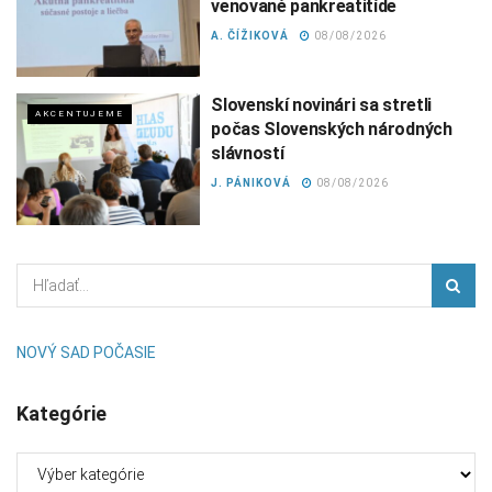
venované pankreatitíde
A. ČÍŽIKOVÁ
08/08/2026
Slovenskí novinári sa stretli
AKCENTUJEME
počas Slovenských národných
slávností
J. PÁNIKOVÁ
08/08/2026
NOVÝ SAD POČASIE
Kategórie
Kategórie