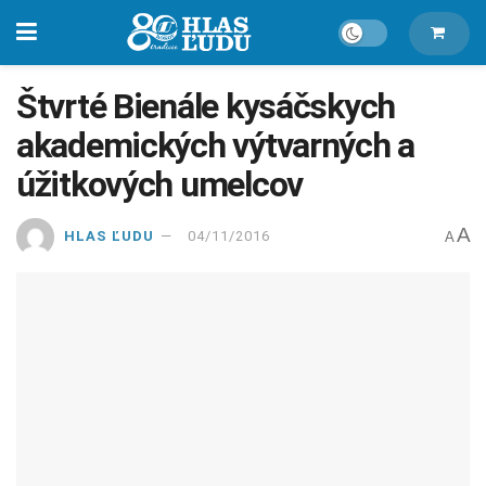
Štvrté Bienále kysáčskych
akademických výtvarných a
úžitkových umelcov
A
HLAS ĽUDU
04/11/2016
A