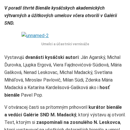
V poradí štvrté
Bienále kysáčskych akademických
výtvarných a úžitkových umelcov
včera otvorili v Galérii
SND.
Umelci a účastníci vernisáže
Vystavujú
dvanásti kysáčski autori
: Ján Agarský, Michal
Ďurovka, Ljupka Ergová, Viera Fajdnovićová-Súdiová, Mária
Gašková, Nenad Leskovac, Michal Madacký, Svetlana
Miháľová, Miroslav Pavlovič, Milan Súdi, Zdenka Mária
Madacká a Katarína Kardelisová-Gašková ako i
hosť
bienále
Pavel Pop.
V otváracej časti sa prítomným prihovoril
kurátor bienále
a vedúci Galérie SND M. Madacký
, ktorý výstavu aj otvoril.
Text, ktorým si
zaspomínali na zosnulého N. Leskovca
,
ktorý vystavoval na všetkých doterajších bienále a umrel