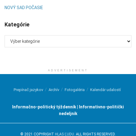
NOVÝ SAD POČASIE
Kategórie
Kategórie
ADVERTISEMENT
Prepínač jazykov
Archív
Fotogaléria
Kalendár udalostí
Informačno-politický týždenník | Informativno-politički
nedeljnik
© 2021 COPYRIGHT
HLAS ĽUDU
. ALL RIGHTS RESERVED.