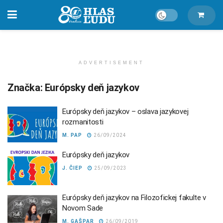
ADVERTISEMENT
Značka:
Európsky deň jazykov
Európsky deň jazykov – oslava jazykovej
rozmanitosti
M. PAP
26/09/2024
Európsky deň jazykov
J. ČIEP
25/09/2023
Európsky deň jazykov na Filozofickej fakulte v
Novom Sade
M. GAŠPAR
26/09/2019