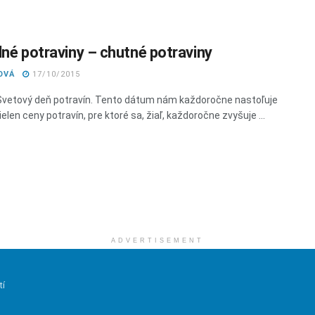
dné potraviny – chutné potraviny
OVÁ
17/10/2015
Svetový deň potravín. Tento dátum nám každoročne nastoľuje
elen ceny potravín, pre ktoré sa, žiaľ, každoročne zvyšuje ...
ADVERTISEMENT
tí