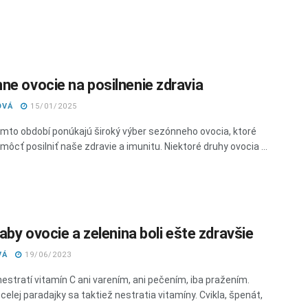
ne ovocie na posilnenie zdravia
OVÁ
15/01/2025
omto období ponúkajú široký výber sezónneho ovocia, ktoré
ôcť posilniť naše zdravie a imunitu. Niektoré druhy ovocia ...
 aby ovocie a zelenina boli ešte zdravšie
VÁ
19/06/2023
nestratí vitamín C ani varením, ani pečením, iba pražením.
celej paradajky sa taktiež nestratia vitamíny. Cvikla, špenát,