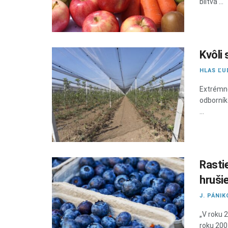
blitva ...
Kvôli
HLAS ĽU
Extrémne
odborník
...
Rasti
hruši
J. PÁNIK
„V roku 
roku 2002