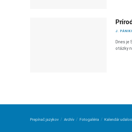
Príro
J. PÁNIK
Dnes je 
otázky ni
Prepínač jazykov
Archív
Fotogaléria
Kalendár udalos