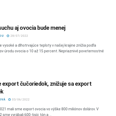
 suchu aj ovocia bude menej
DU
28/07/2022
 vysoké a dlhotrvajúce teploty v našej krajine znížia podľa
ov úrodu ovocia o 10 až 15 percent. Nepriaznivé poveternostné
e export čučoriedok, znižuje sa export
ek
OVÁ
03/06/2022
2021 mali sme export ovocia vo výške 800 miliónov dolárov. V
 sme vyrábali 600-tisíc tón a ...