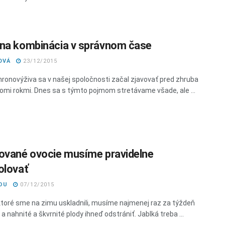
na kombinácia v správnom čase
OVÁ
23/12/2015
ronovýživa sa v našej spoločnosti začal zjavovať pred zhruba
omi rokmi. Dnes sa s týmto pojmom stretávame všade, ale ...
ované ovocie musíme pravidelne
olovať
DU
07/12/2015
ktoré sme na zimu uskladnili, musíme najmenej raz za týždeň
a nahnité a škvrnité plody ihneď odstrániť. Jablká treba ...