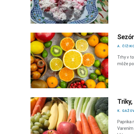
Sezón
A. ČÍŽIK
Trhy v t
môže pom
Triky,
K. GAŽO
Paprika 
Varením 