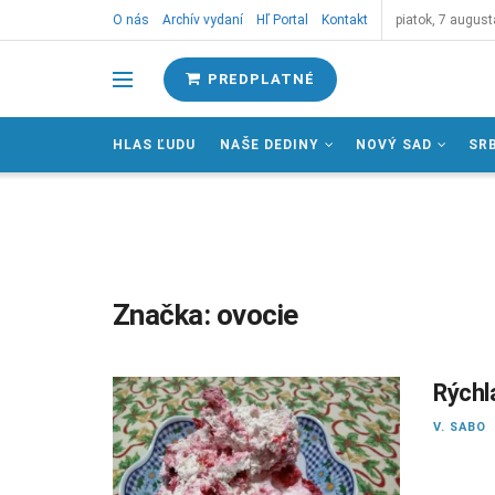
O nás
Archív vydaní
Hľ Portal
Kontakt
piatok, 7 august
PREDPLATNÉ
HLAS ĽUDU
NAŠE DEDINY
NOVÝ SAD
SR
Značka:
ovocie
Rýchl
V. SABO