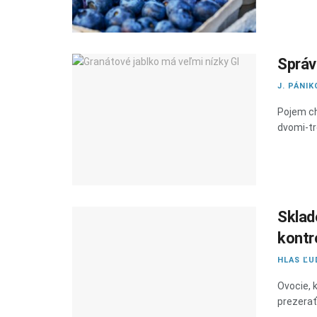
Správ
J. PÁNIK
Pojem ch
dvomi-tr
Sklad
kontr
HLAS ĽU
Ovocie, 
prezerať 