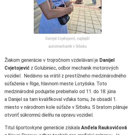
Danijel Cvjetojević, najlepší
automechanik v Srbsku
Žiakom generácie v trojročnom vzdelávaní je
Danijel
Cvjetojević
z Golubiniec, odbor mechanik motorových
vozidiel. Nedávno sa vrátil z prestížneho medzinárodného
súťaženia v Rige, hlavnom meste Lotyšska. Toto
medzinárodné podujatie prebiehalo od 11. do 18. júna
a Danijel sa tam kvalifikoval vďaka tomu, že obsadil 1.
miesto v národnom kole súťaže v Srbsku. S bratom plánuje
otvoriť súkromnú dielňu na opravu vozidiel.
Titul športovkyne generácie získala
Anđela Raukovićová