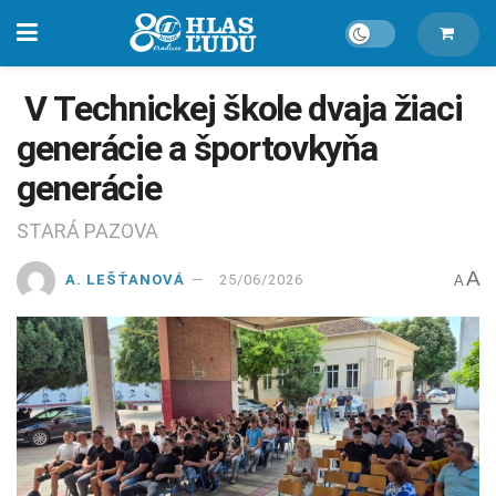
V Technickej škole dvaja žiaci
generácie a športovkyňa
generácie
STARÁ PAZOVA
A
A. LEŠŤANOVÁ
25/06/2026
A