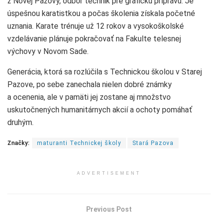
z Novej Pazovy, odbor technik pre grafickú prípravu. Je
úspešnou karatistkou a počas školenia získala početné
uznania. Karate trénuje už 12 rokov a vysokoškolské
vzdelávanie plánuje pokračovať na Fakulte telesnej
výchovy v Novom Sade.
Generácia, ktorá sa rozlúčila s Technickou školou v Starej
Pazove, po sebe zanechala nielen dobré známky
a ocenenia, ale v pamäti jej zostane aj množstvo
uskutočnených humanitárnych akcií a ochoty pomáhať
druhým.
Značky:
maturanti Technickej školy
Stará Pazova
ADVERTISEMENT
Previous Post