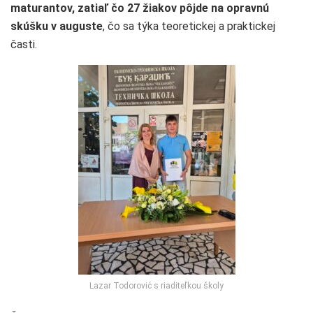
maturantov, zatiaľ čo 27 žiakov pôjde na opravnú
skúšku v auguste
, čo sa týka teoretickej a praktickej
časti.
Lazar Todorović s riaditeľkou školy