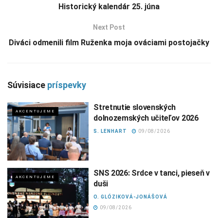
Historický kalendár 25. júna
Next Post
Diváci odmenili film Ruženka moja ováciami postojačky
Súvisiace
príspevky
Stretnutie slovenských
AKCENTUJEME
dolnozemských učiteľov 2026
S. LENHART
09/08/2026
SNS 2026: Srdce v tanci, pieseň v
AKCENTUJEME
duši
O. GLÓZIKOVÁ-JONÁŠOVÁ
09/08/2026