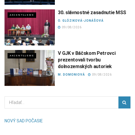
30. slávnostné zasadnutie MSS
AKCENTUJEME
O. GLÓZIKOVÁ-JONÁŠOVÁ
09/08/2026
V GJK v Báčskom Petrovci
AKCENTUJEME
prezentovali tvorbu
dolnozemských autoriek
M. DOMONIOVÁ
09/08/2026
NOVÝ SAD POČASIE