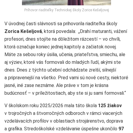
Príhovor riaditeľky Technickej školy Zorice Kešeljovej
V úvodnej časti slávnosti sa prihovorila riaditeľka školy
Zorica Kešeljová
, ktorá povedala: „Drahí maturanti, vážení
profesori, dnes stojíte na dôležitom rázcestí – vo chvíli,
ktorá označuje koniec jednej kapitoly a začiatok novej.
Máte za sebou roky úsilia, učenia, priateľstva, smiechu, ale
aj výziev, ktoré vás formovali do mladých ľudí, akými ste
dnes. Dnes z týchto učební odchádzate zrelší, silnejší
a pripravenejší na všetko. Pred vami sú nové cesty, niektoré
jasné, iné zase neznáme. Ale práve v tom je krásna
budúcnosť – v príležitostiach, aby ste si ju sami formovali.“
V školskom roku 2025/2026 mala táto škola
125 žiakov
v trojročných a štvorročných odboroch v rámci viacerých
vzdelávacích profilov v oblastiach strojárenstvo, doprava
a grafika. Stredoškolské vzdelávanie úspešne ukončilo
97