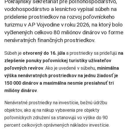
Pokrajinský sekretariát pre poľnohospodárstvo,
vodohospodárstvo a lesníctvo vypísal súbeh na
pridelenie prostriedkov na rozvoj poľovníckeho
turizmu v AP Vojvodine v roku 2026, na ktorý bolo
vyčlenených celkovo 80 miliónov dinárov vo forme
nenávratných finančných prostriedkov.
Súbeh je
otvorený do 16. júla
a prostriedky sa prideľujú
na
zlepšenie ponuky poľovníckej turistiky užívateľov
poľovných revírov
. Ako je uvedené v súbehu,
minimálna
výška nenávratných prostriedkov na jednu žiadosť je
150 000 dinárov a maximálna nesmie presiahnuť tri
milióny dinárov
.
Nenávratné prostriedky na investície, bežnú údržbu
objektov, ako aj na nákup vybavenia pre objekty
poľovníckych združení sa stanovujú vo výške do 90
percent celkových oprávnených nákladov investície.