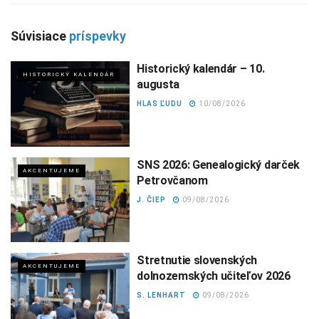
Súvisiace
príspevky
Historický kalendár – 10.
HISTORICKÝ KALENDÁR
augusta
HLAS ĽUDU
10/08/2026
SNS 2026: Genealogický darček
AKCENTUJEME
Petrovčanom
J. ČIEP
09/08/2026
Stretnutie slovenských
AKCENTUJEME
dolnozemských učiteľov 2026
S. LENHART
09/08/2026