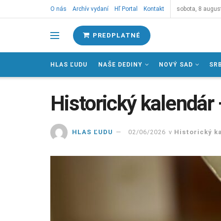
O nás
Archív vydaní
Hľ Portal
Kontakt
sobota, 8 augus
PREDPLATNÉ
HLAS ĽUDU
NAŠE DEDINY
NOVÝ SAD
SR
Historický kalendár 
HLAS ĽUDU
02/06/2026
v
Historický k