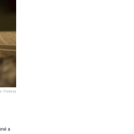
o: Pixabay
ené a