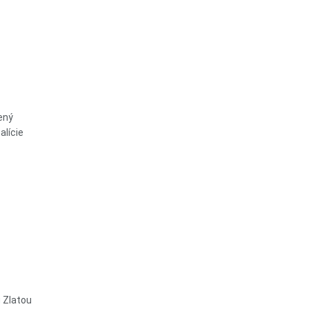
ený
alície
u Zlatou