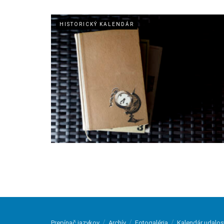
HISTORICKÝ KALENDÁR
Prepínač jazykov
Archív
Fotogaléria
Kalendár udalos