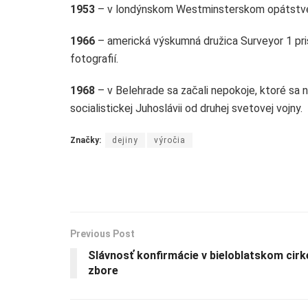
1953
– v londýnskom Westminsterskom opátstve ko
1966
– americká výskumná družica Surveyor 1 pri
fotografií.
1968
– v Belehrade sa začali nepokoje, ktoré sa 
socialistickej Juhoslávii od druhej svetovej vojny.
Značky:
dejiny
výročia
Previous Post
Slávnosť konfirmácie v bieloblatskom cir
zbore