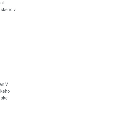
lil
nského v
an V.
eckého
mske