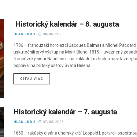
Historický kalendár – 8. augusta
HLAS ĽUDU
08/08/2026
1786 – francúzski horolezci Jacques Balmat a Michel Paccard
uskutočnili prvý výstup na Mont Blanc. 1815 – uväznený zosad
francúzsky cisár Napoleon I. na základe rozhodnutia víťaznej ko
odplával na britský ostrov Svätá Helena...
DETAILS
ČÍTAJ VIAC
Historický kalendár – 7. augusta
HLAS ĽUDU
07/08/2026
1660 – rakúsky cisár a uhorský kráľ Leopold I. potvrdil osobitno