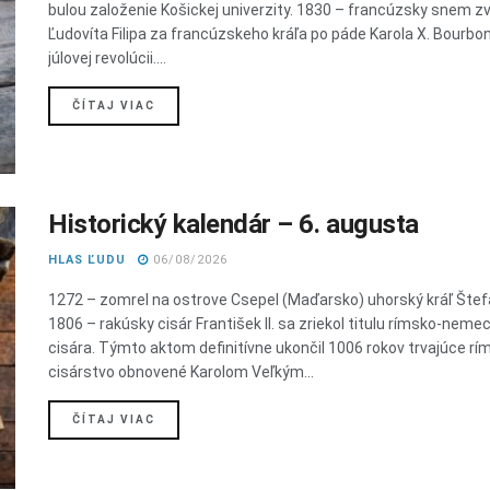
bulou založenie Košickej univerzity. 1830 – francúzsky snem zvo
Ľudovíta Filipa za francúzskeho kráľa po páde Karola X. Bourbo
júlovej revolúcii....
DETAILS
ČÍTAJ VIAC
Historický kalendár – 6. augusta
HLAS ĽUDU
06/08/2026
1272 – zomrel na ostrove Csepel (Maďarsko) uhorský kráľ Štef
1806 – rakúsky cisár František II. sa zriekol titulu rímsko-nem
cisára. Týmto aktom definitívne ukončil 1006 rokov trvajúce rí
cisárstvo obnovené Karolom Veľkým...
DETAILS
ČÍTAJ VIAC