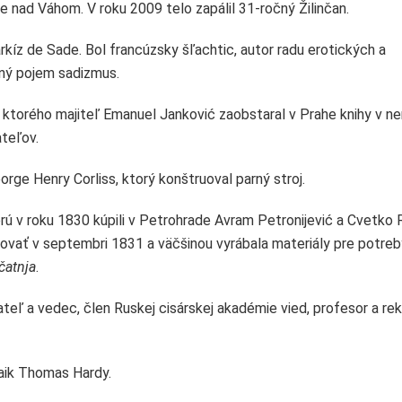
e nad Váhom. V roku 2009 telo zapálil 31-ročný Žilinčan.
rkíz de Sade. Bol francúzsky šľachtic, autor radu erotických a
ený pojem sadizmus.
 ktorého majiteľ Emanuel Janković zaobstaral v Prahe knihy v n
teľov.
orge Henry Corliss, ktorý konštruoval parný stroj.
rú v roku 1830 kúpili v Petrohrade Avram Petronijević a Cvetko R
ovať v septembri 1831 a väčšinou vyrábala materiály pre potreb
čatnja
.
teľ a vedec, člen Ruskej cisárskej akadémie vied, profesor a rek
zaik Thomas Hardy.