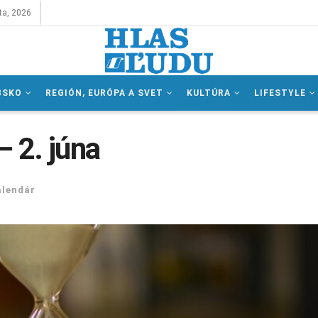
ta, 2026
BSKO
REGIÓN, EURÓPA A SVET
KULTÚRA
LIFESTYLE
– 2. júna
alendár