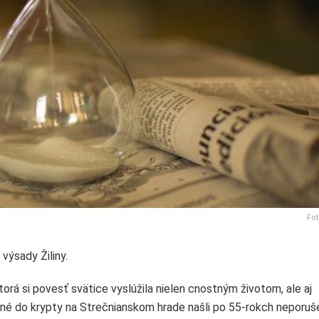
Fot
výsady Žiliny.
torá si povesť svätice vyslúžila nielen cnostným životom, ale aj
né do krypty na Strečnianskom hrade našli po 55-rokch neporuš