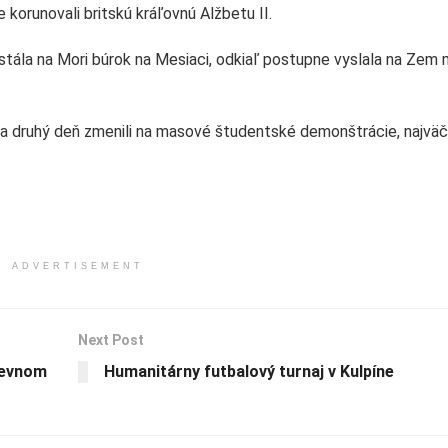
runovali britskú kráľovnú Alžbetu II.
stála na Mori búrok na Mesiaci, odkiaľ postupne vyslala na Zem
na druhý deň zmenili na masové študentské demonštrácie, najväč
ADVERTISEMENT
Next Post
kevnom
Humanitárny futbalový turnaj v Kulpíne