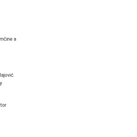
emčine a
ajović.
y
tor