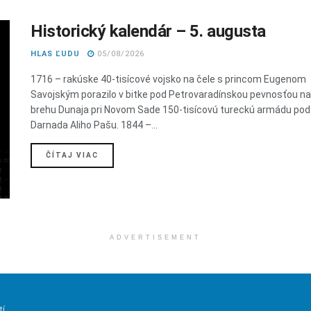
Historický kalendár – 5. augusta
HLAS ĽUDU
05/08/2026
1716 – rakúske 40-tisícové vojsko na čele s princom Eugenom
Savojským porazilo v bitke pod Petrovaradínskou pevnosťou n
brehu Dunaja pri Novom Sade 150-tisícovú tureckú armádu pod
Darnada Aliho Pašu. 1844 –...
DETAILS
ČÍTAJ VIAC
ADVERTISEMENT
tí