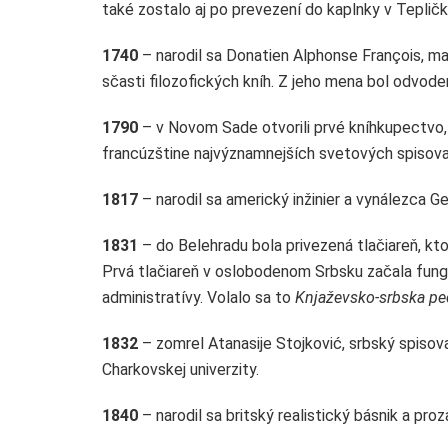
také zostalo aj po prevezení do kaplnky v Tepličk
1740
– narodil sa Donatien Alphonse François, ma
sčasti filozofických kníh. Z jeho mena bol odvod
1790
– v Novom Sade otvorili prvé kníhkupectvo,
francúzštine najvýznamnejších svetových spisova
1817
– narodil sa americký inžinier a vynálezca Ge
1831
– do Belehradu bola privezená tlačiareň, kto
Prvá tlačiareň v oslobodenom Srbsku začala fung
administratívy. Volalo sa to
Knjaževsko-srbska pe
1832
– zomrel Atanasije Stojković, srbský spisova
Charkovskej univerzity.
1840
– narodil sa britský realistický básnik a pro