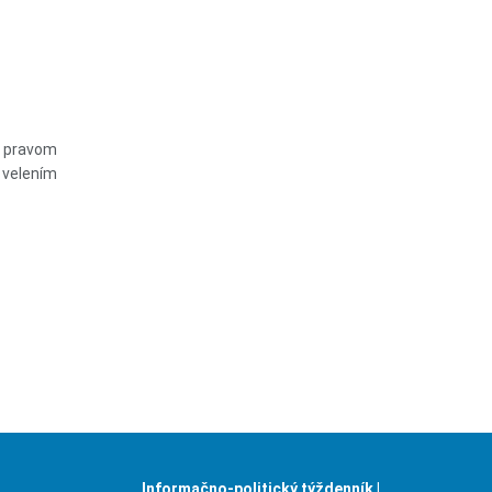
a pravom
 velením
Informačno-politický týždenník |