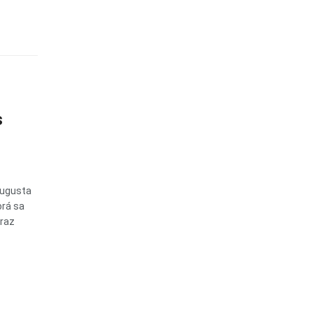
s
augusta
orá sa
oraz