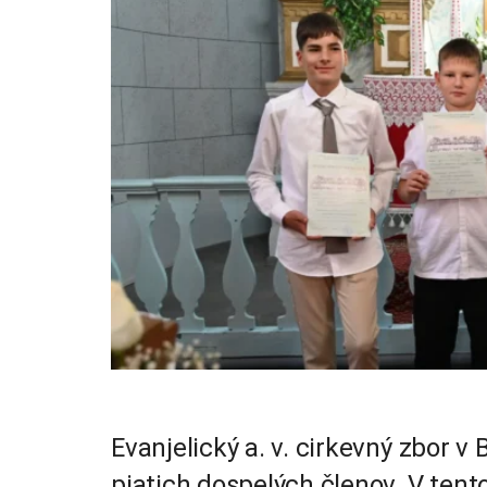
Evanjelický a. v. cirkevný zbor v
piatich dospelých členov. V ten