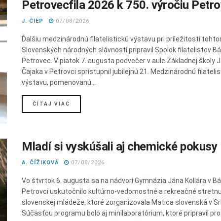
Petrovecfila 2026 k 750. výročiu Petr
J. ČIEP
07/08/2026
Ďalšiu medzinárodnú filatelistickú výstavu pri príležitosti toht
Slovenských národných slávností pripravil Spolok filatelistov B
Petrovec. V piatok 7. augusta podvečer v aule Základnej školy 
Čajaka v Petrovci sprístupnil jubilejnú 21. Medzinárodnú filateli
výstavu, pomenovanú...
DETAILS
ČÍTAJ VIAC
Mladí si vyskúšali aj chemické pokusy
A. ČÍŽIKOVÁ
07/08/2026
Vo štvrtok 6. augusta sa na nádvorí Gymnázia Jána Kollára v 
Petrovci uskutočnilo kultúrno-vedomostné a rekreačné stretnu
slovenskej mládeže, ktoré zorganizovala Matica slovenská v Sr
Súčasťou programu bolo aj minilaboratórium, ktoré pripravil pr