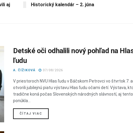
li aj
Historický kalendár – 2. júna
Detské oči odhalili nový pohľad na Hla
ľudu
A. ČÍŽIKOVÁ
07/08/2026
V priestoroch NVU Hlas ľudu v Báčskom Petrovci vo štvrtok 7. 
otvorili jubilejnú piatu výstavu Hlas ľudu očami detí. Výstava, kt
tradične koná počas Slovenských národných slávností, aj tent
ponúkla...
DETAILS
ČÍTAJ VIAC