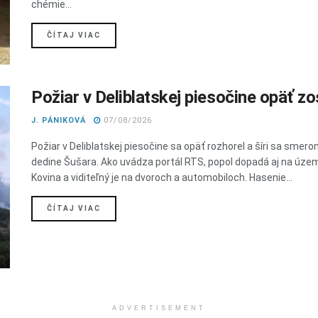
chémie...
DETAILS
ČÍTAJ VIAC
Požiar v Deliblatskej piesočine opäť zos
J. PÁNIKOVÁ
07/08/2026
Požiar v Deliblatskej piesočine sa opäť rozhorel a šíri sa smero
dedine Šušara. Ako uvádza portál RTS, popol dopadá aj na úze
Kovina a viditeľný je na dvoroch a automobiloch. Hasenie...
DETAILS
ČÍTAJ VIAC
ADVERTISEMENT