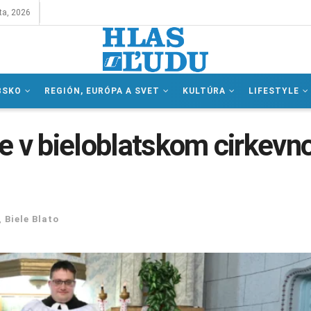
ta, 2026
BSKO
REGIÓN, EURÓPA A SVET
KULTÚRA
LIFESTYLE
e v bieloblatskom cirkev
,
Biele Blato