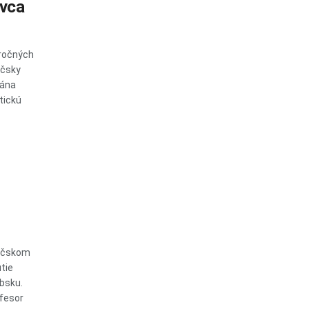
ovca
oročných
áčsky
Jána
stickú
Báčskom
tie
bsku.
ofesor