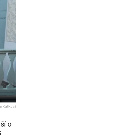
a Kulíková
ší o
á