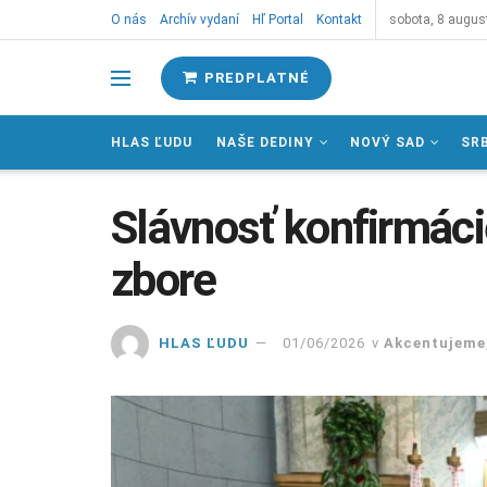
O nás
Archív vydaní
Hľ Portal
Kontakt
sobota, 8 augus
PREDPLATNÉ
HLAS ĽUDU
NAŠE DEDINY
NOVÝ SAD
SR
Slávnosť konfirmáci
zbore
HLAS ĽUDU
01/06/2026
v
Akcentujeme