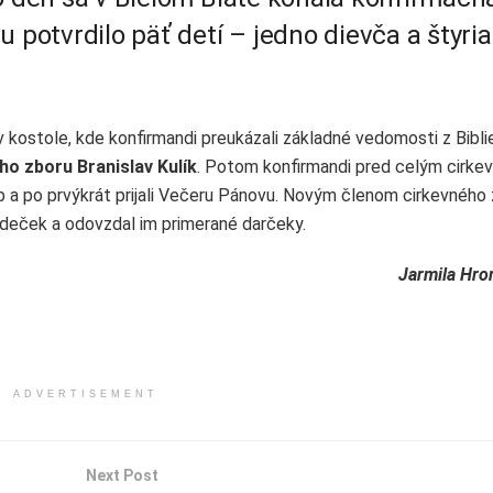
 potvrdilo päť detí – jedno dievča a štyria
v kostole, kde konfirmandi preukázali základné vedomosti z Bibli
ho zboru Branislav Kulík
. Potom konfirmandi pred celým cirke
ľub a po prvýkrát prijali Večeru Pánovu. Novým členom cirkevného
ládeček a odovzdal im primerané darčeky.
Jarmila Hro
ADVERTISEMENT
Next Post