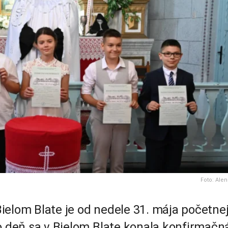
Foto: Alen
 Bielom Blate je od nedele 31. mája početnej
to deň sa v Bielom Blate konala konfirmačn