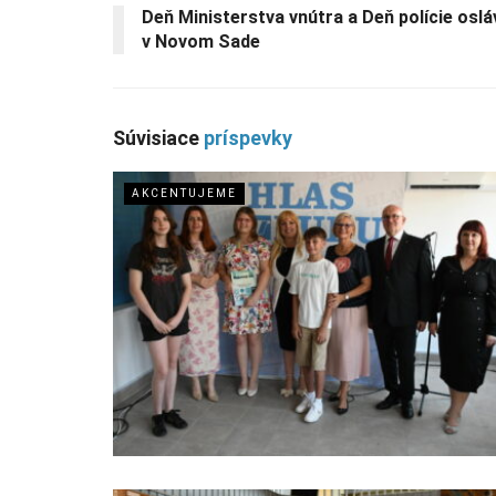
Deň Ministerstva vnútra a Deň polície oslávi
v Novom Sade
Súvisiace
príspevky
AKCENTUJEME