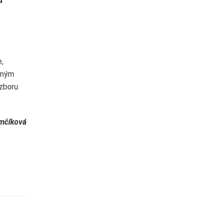
e,
vným
 zboru
mčíková