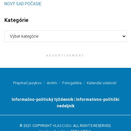
NOVÝ SAD POČASIE
Kategórie
Kategórie
ADVERTISEMENT
Prepínač jazykov
Archív
Fotogaléria
Kalendár udalostí
Informačno-politický týždenník | Informativno-politički
nedeljnik
© 2021 COPYRIGHT
HLAS ĽUDU
. ALL RIGHTS RESERVED.