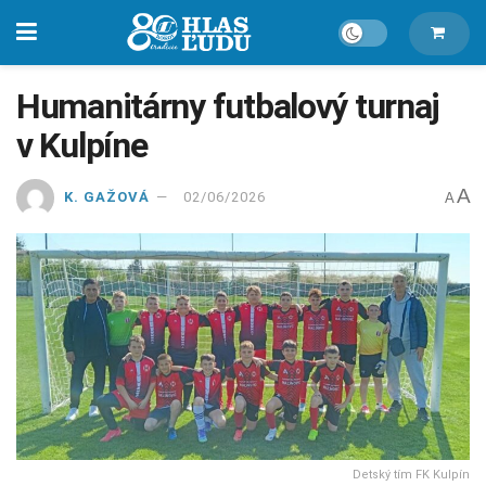
Humanitárny futbalový turnaj
v Kulpíne
A
K. GAŽOVÁ
02/06/2026
A
Detský tím FK Kulpín