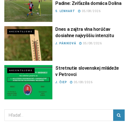
Padine: Zvíťazila domáca Dolina
S. LENHART
05/08/2026
Dnes a zajtra vlna horúčav
AKCENTUJEME
dosiahne najvyššiu intenzitu
J. PÁNIKOVÁ
05/08/2026
Stretnutie slovenskej mládeže
AKCENTUJEME
v Petrovci
J. ČIEP
05/08/2026