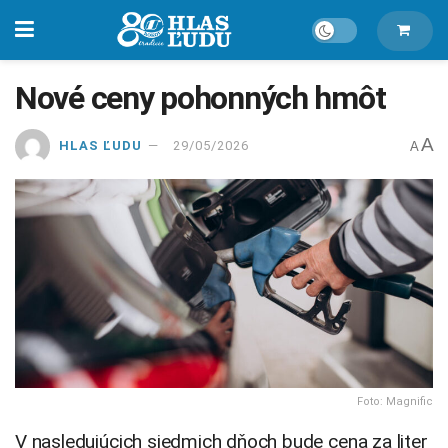
Nové ceny pohonných hmôt
A
HLAS ĽUDU
29/05/2026
A
Foto: Magnific
V nasledujúcich siedmich dňoch bude cena za liter