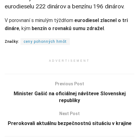
eurodieselu 222 dinárov a benzínu 196 dinárov.
V porovnaní s minulým týždňom
eurodiesel zlacnel o tri
dináre
, kým
benzín o rovnakú sumu zdražel
.
Značky:
ceny pohonných hmôt
ADVERTISEMENT
Previous Post
Minister Gašić na oficiálnej návšteve Slovenskej
republiky
Next Post
Prerokovali aktuálnu bezpečnostnú situáciu v krajine