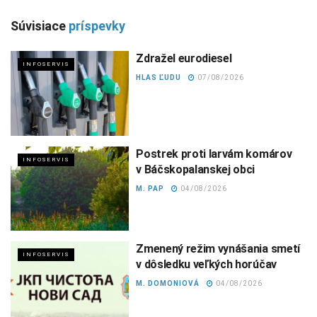
Súvisiace
príspevky
Zdražel eurodiesel
INFOSERVIS
HLAS ĽUDU
07/08/2026
Postrek proti larvám komárov
INFOSERVIS
v Báčskopalanskej obci
M. PAP
04/08/2026
Zmenený režim vynášania smetí
INFOSERVIS
v dôsledku veľkých horúčav
M. DOMONIOVÁ
04/08/2026