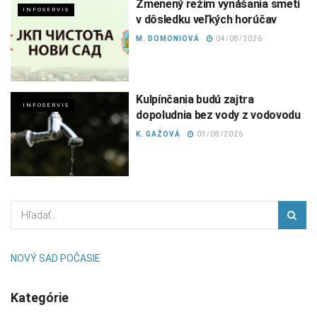
Zmenený režim vynášania smetí
INFOSERVIS
v dôsledku veľkých horúčav
M. DOMONIOVÁ
04/08/2026
Kulpínčania budú zajtra
INFOSERVIS
dopoludnia bez vody z vodovodu
K. GAŽOVÁ
03/08/2026
NOVÝ SAD POČASIE
Kategórie