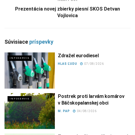
Prezentácia novej zbierky piesní SKOS Detvan
Vojlovica
Súvisiace
príspevky
Zdražel eurodiesel
INFOSERVIS
HLAS ĽUDU
07/08/2026
Postrek proti larvám komárov
INFOSERVIS
v Báčskopalanskej obci
M. PAP
04/08/2026