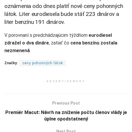
oznámenia odo dnes platiť nové ceny pohonných
látok. Liter eurodiesela bude stáť 223 dinárov a
liter benzínu 191 dinárov.
V porovnaní s predchádzajúcim týždňom
eurodiesel
zdražel o dva dináre
, zatiaľ čo
cena benzínu zostala
nezmenená
.
Značky:
ceny pohonných látok
ADVERTISEMENT
Previous Post
Premiér Macut: Návrh na zníženie počtu členov vlády je
úplne opodstatnený
Next Post