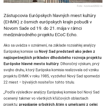
Foto: novisad2022.rs
Zástupcovia Európskych hlavných miest kultúry
(EHMK) z ôsmich európskych krajín pobudli v
Novom Sade od 19. do 21. mája v rámci
medzinárodného projektu ECoC Echo.
Ako sa uvádza v oznámení, na základe rozsiahlej analýzy
Európskej komisie sa
Nový Sad predstavil ako jeden z
najúspešnejších príkladov dlhodobého rozvoja projektu
Európske hlavné mesto kultúry
. Dlhoročný výskum, prvý
svojho druhu, ktorý Európska komisia realizovala od vzniku
projektu EHMK v roku 1985, vyzdvihol Nový Sad spomedzi
22 miest – bývalých nositeľov tohto titulu.
„Podľa výsledkov analýzy Európskej komisie bol Nový Sad
ocenený takmer vo všetkých kľúčových oblastiach
projektu:
prepájanie srbských Atén s umelcami z celej