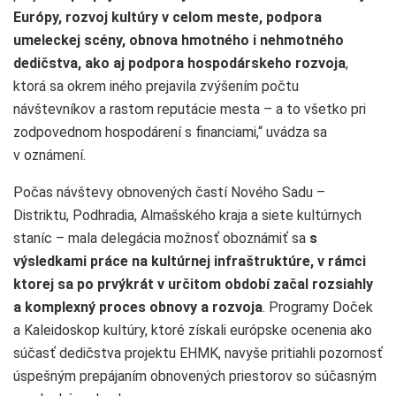
Európy, rozvoj kultúry v celom meste, podpora
umeleckej scény, obnova hmotného i nehmotného
dedičstva, ako aj podpora hospodárskeho rozvoja
,
ktorá sa okrem iného prejavila zvýšením počtu
návštevníkov a rastom reputácie mesta – a to všetko pri
zodpovednom hospodárení s financiami,“ uvádza sa
v oznámení.
Počas návštevy obnovených častí Nového Sadu –
Distriktu, Podhradia, Almašského kraja a siete kultúrnych
staníc – mala delegácia možnosť oboznámiť sa
s
výsledkami práce na kultúrnej infraštruktúre, v rámci
ktorej sa po prvýkrát v určitom období začal rozsiahly
a komplexný proces obnovy a rozvoja
. Programy Doček
a Kaleidoskop kultúry, ktoré získali európske ocenenia ako
súčasť dedičstva projektu EHMK, navyše pritiahli pozornosť
úspešným prepájaním obnovených priestorov so súčasným