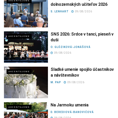
AKCENTUJEME
dolnozemských učiteľov 2026
S. LENHART
09/08/2026
SNS 2026: Srdce v tanci, pieseň v
AKCENTUJEME
duši
O. GLÓZIKOVÁ-JONÁŠOVÁ
09/08/2026
Sladké umenie spojilo účastníkov
AKCENTUJEME
a návštevníkov
M. PAP
09/08/2026
Na Jarmoku umenia
AKCENTUJEME
D. BEREDIOVÁ-BANOVIĆOVÁ
09/08/2026