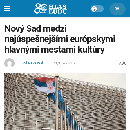
Nový Sad medzi
najúspešnejšími európskymi
hlavnými mestami kultúry
A
J. PÁNIKOVÁ
21/05/2026
A