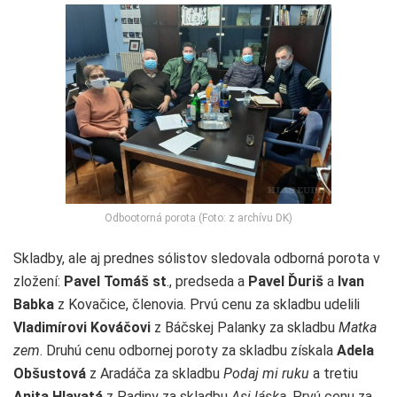
Odbootorná porota (Foto: z archívu DK)
Skladby, ale aj prednes sólistov sledovala odborná porota v
zložení:
Pavel Tomáš st
., predseda a
Pavel Ďuriš
a
Ivan
Babka
z Kovačice, členovia. Prvú cenu za skladbu udelili
Vladimírovi Kováčovi
z Báčskej Palanky za skladbu
Matka
zem
. Druhú cenu odbornej poroty za skladbu získala
Adela
Obšustová
z Aradáča za skladbu
Podaj mi ruku
a tretiu
Anita Hlavatá
z Padiny za skladbu
Asi láska
. Prvú cenu za