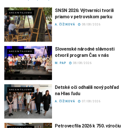
SNSN 2026: Výtvarníci tvorili
AKCENTUJEME
priamo v petrovskom parku
A. ČÍŽIKOVÁ
08/08/2026
Slovenské národné slávnosti
AKCENTUJEME
otvoril program Čas v nás
M. PAP
08/08/2026
Detské oči odhalili nový pohľad
AKCENTUJEME
na Hlas ľudu
A. ČÍŽIKOVÁ
07/08/2026
Petrovecfila 2026 k 750. výročiu