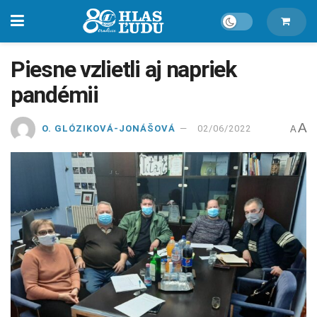
Piesne vzlietli aj napriek
pandémii
A
O. GLÓZIKOVÁ-JONÁŠOVÁ
02/06/2022
A