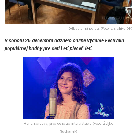
Odbootorná porota (Foto: z archívu DK)
V sobotu 26.decembra odznelo online vydanie Festivalu
populárnej hudby pre deti Letí pieseň letí.
Hana Barcová, prvá cena za interpretáciu (Foto: Željko
Suchánek)