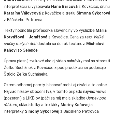
interpretáciu si vyspievala
Hana Barcová
z Kovačice, druhú
Katarína Válovcová
z Kovačice a tretiu
Simona Sýkorová
z Báčskeho Petrovca.
Texty hodnotila profesorka slovenčiny vo výslužbe
Mária
Kotvášová – Jonášová
z Kovačice. Cena za text
Veľké
sníčky malých detí
dostala sa do rúk textárovi
Michalovi
Kaňovi
zo Selenče
.
Úpravu piesní, zvukové ako aj video nahrávky mal na starosti
Žeľko Suchánek z Kovačice a pod produkciu sa podpisuje
Štúdio Žeľka Sucháneka.
Okrem odbornej poroty, hlasovať mohli aj diváci a to online.
Najviac hlasov obecenstva, v tomto prípade najviac views
(pozeraní) a LIKE-ov (páči sa mi) mala skladba
Úsmev pod
rúškom
, skladateľky a textárky
Maríny Kaňovej
a
interprétky
Simony Sýkorovej
z Báčskeho Petrovca.