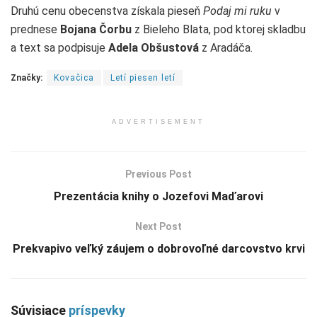
Druhú cenu obecenstva získala pieseň
Podaj mi ruku
v
prednese
Bojana Čorbu
z Bieleho Blata, pod ktorej skladbu
a text sa podpisuje
Adela Obšustová
z Aradáča.
Značky:
Kovačica
Letí piesen letí
ADVERTISEMENT
Previous Post
Prezentácia knihy o Jozefovi Maďarovi
Next Post
Prekvapivo veľký záujem o dobrovoľné darcovstvo krvi
Súvisiace
príspevky