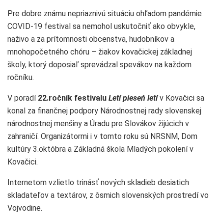
Pre dobre známu nepriaznivú situáciu ohľadom pandémie
COVID-19 festival sa nemohol uskutočniť ako obvykle,
naživo a za prítomnosti obcenstva, hudobníkov a
mnohopočetného chóru – žiakov kovačickej základnej
školy, ktorý doposiaľ sprevádzal spevákov na každom
ročníku.
V poradí
22.ročník festivalu
Letí pieseň letí
v Kovačici sa
konal za finančnej podpory Národnostnej rady slovenskej
národnostnej menšiny a Úradu pre Slovákov žijúcich v
zahraničí. Organizátormi i v tomto roku sú NRSNM, Dom
kultúry 3.októbra a Základná škola Mladých pokolení v
Kovačici.
Internetom vzlietlo trinásť nových skladieb desiatich
skladateľov a textárov, z ôsmich slovenských prostredí vo
Vojvodine.