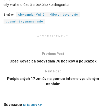
sily vrátane časti srbského kontingentu.
Značky:
Aleksandar Vučić
Milovan Jovanović
posmrtné vyznamenanie
ADVERTISEMENT
Previous Post
Obec Kovačica odovzdala 76 kočíkov a poukážok
Next Post
Podpísaných 17 zmlúv na pomoc interne vysídleným
osobám
Súvisiace
príspevky