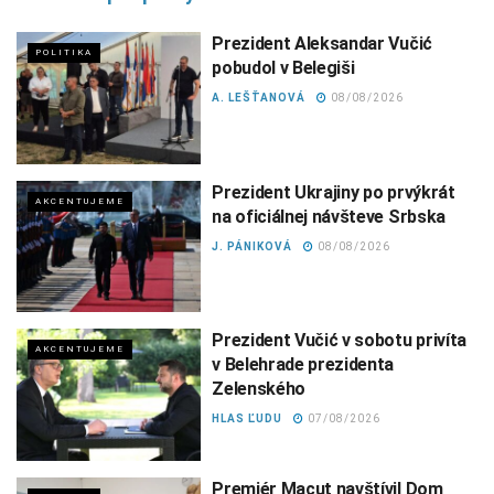
Prezident Aleksandar Vučić
POLITIKA
pobudol v Belegiši
A. LEŠŤANOVÁ
08/08/2026
Prezident Ukrajiny po prvýkrát
AKCENTUJEME
na oficiálnej návšteve Srbska
J. PÁNIKOVÁ
08/08/2026
Prezident Vučić v sobotu privíta
AKCENTUJEME
v Belehrade prezidenta
Zelenského
HLAS ĽUDU
07/08/2026
Premiér Macut navštívil Dom