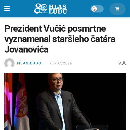
Prezident Vučić posmrtne
vyznamenal staršieho čatára
Jovanovića
A
HLAS ĽUDU
03/07/2026
A