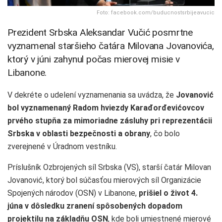
Foto: facebook.com/buducnostsrbijeavucic
Prezident Srbska Aleksandar Vučić posmrtne
vyznamenal staršieho čatára Milovana Jovanovića,
ktorý v júni zahynul počas mierovej misie v
Libanone.
V dekréte o udelení vyznamenania sa uvádza, že
Jovanović
bol vyznamenaný Radom hviezdy Karađorđevićovcov
prvého stupňa za mimoriadne zásluhy pri reprezentácii
Srbska
v oblasti bezpečnosti a obrany
, čo bolo
zverejnené v Úradnom vestníku.
Príslušník Ozbrojených síl Srbska (VS), starší čatár Milovan
Jovanović, ktorý bol súčasťou mierových síl Organizácie
Spojených národov (OSN) v Libanone,
prišiel o život 4.
júna v dôsledku zranení spôsobených dopadom
projektilu na základňu OSN
, kde boli umiestnené mierové