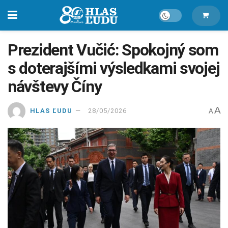
Prezident Vučić: Spokojný som
s doterajšími výsledkami svojej
návštevy Číny
A
HLAS ĽUDU
28/05/2026
A