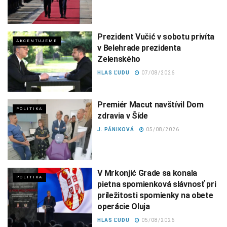
Prezident Vučić v sobotu privíta
AKCENTUJEME
v Belehrade prezidenta
Zelenského
HLAS ĽUDU
07/08/2026
Premiér Macut navštívil Dom
POLITIKA
zdravia v Šíde
J. PÁNIKOVÁ
05/08/2026
V Mrkonjić Grade sa konala
POLITIKA
pietna spomienková slávnosť pri
príležitosti spomienky na obete
operácie Oluja
HLAS ĽUDU
05/08/2026