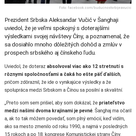
Foto: facebook.com/buducnostsrbijeavucic
Prezident Srbska Aleksandar Vučić v Šanghaji
uviedol, že je veľmi spokojný s doterajšími
výsledkami svojej návštevy Číny, a poznamenal, že
sa dosiahlo mnoho dôležitých dohôd a zmlúv v
prospech srbského aj čínskeho ľudu.
Uviedol, že doteraz
absolvoval viac ako 12 stretnutí s
rôznymi spoločnosťami a čaká ho ešte päť ďalších
,
pričom zdôraznil, že ide o vynikajúce výsledky a že
spolupráca medzi Srbskom a Čínou sa posilní a skvalitní.
„Preto som sem prišiel, aby som dokázal, že
priateľstvo
medzi našimi dvoma krajinami je pevné
. Šanghaj ma očaril
a, ak to tak môžem povedať, som plný emócií, keď vidím,
ako sa mesto zmenilo od roku 1990, a najmä v posledných
15 rokoch a po 18. kongrese Komunistickej strany Číny.