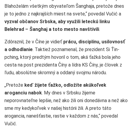
Blahoželám všetkým obyvateľom Šanghaja, pretože dnes
je to jedno z najkrajších miest na svete,“ povedal Vučić a
vyzval občanov Srbska, aby využili leteckú linku
Belehrad – Šanghaj a toto mesto navštívili
.
Zdôraznil, že v Číne je vidieť
prácu, disciplínu, usilovnosť
a odhodlanie
. Taktiež poznamenal, že prezident Si Ťin-
pching, ktorý predtým hovoril o tom, aká ťažká bola jeho
cesta na post prezidenta Číny a lídra KS Číny, je človek z
ľudu, absolútne skromný a oddaný svojmu národu.
„Pretože
keď žijete ťažko, odložíte akúkoľvek
aroganciu nabok
. My dnes v Srbsku žijeme
neporovnateľne lepšie, než ako žili oni donedávna a než ako
sme my kedykoľvek v našej histórii žili. A preto táto
arogancia, nanešťastie, rastie v každom z nás,“ povedal
Vučić.