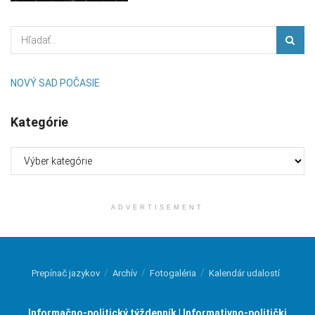
NOVÝ SAD POČASIE
Kategórie
Kategórie
ADVERTISEMENT
Prepínač jazykov
Archív
Fotogaléria
Kalendár udalostí
Informačno-politický týždenník | Informativno-politički