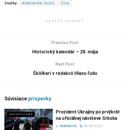
Značky:
Aleksandar Vučić
Čína
ADVERTISEMENT
Previous Post
Historický kalendár – 28. mája
Next Post
Škôlkari v redakcii Hlasu ľudu
Súvisiace
príspevky
Prezident Ukrajiny po prvýkrát
AKCENTUJEME
na oficiálnej návšteve Srbska
J. PÁNIKOVÁ
08/08/2026