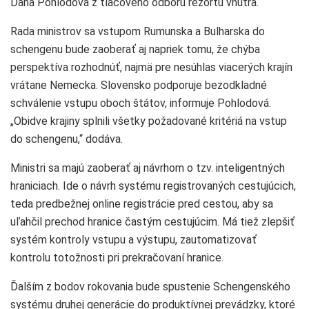
Dana Pohlodová z tlačového odboru rezortu vnútra.
Rada ministrov sa vstupom Rumunska a Bulharska do
schengenu bude zaoberať aj napriek tomu, že chýba
perspektíva rozhodnúť, najmä pre nesúhlas viacerých krajín
vrátane Nemecka. Slovensko podporuje bezodkladné
schválenie vstupu oboch štátov, informuje Pohlodová.
„Obidve krajiny splnili všetky požadované kritériá na vstup
do schengenu,“ dodáva.
Ministri sa majú zaoberať aj návrhom o tzv. inteligentných
hraniciach. Ide o návrh systému registrovaných cestujúcich,
teda predbežnej online registrácie pred cestou, aby sa
uľahčil prechod hranice častým cestujúcim. Má tiež zlepšiť
systém kontroly vstupu a výstupu, zautomatizovať
kontrolu totožnosti pri prekračovaní hranice.
Ďalším z bodov rokovania bude spustenie Schengenského
systému druhej generácie do produktívnej prevádzky, ktoré