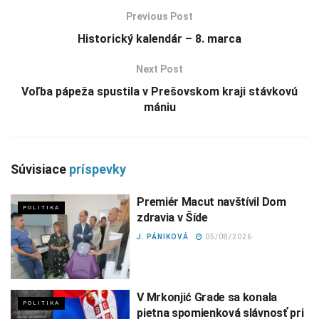
Previous Post
Historický kalendár – 8. marca
Next Post
Voľba pápeža spustila v Prešovskom kraji stávkovú
mániu
Súvisiace
príspevky
Premiér Macut navštívil Dom
POLITIKA
zdravia v Šíde
J. PÁNIKOVÁ
05/08/2026
V Mrkonjić Grade sa konala
POLITIKA
pietna spomienková slávnosť pri