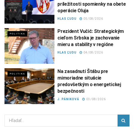
príležitosti spomienky na obete
operácie Oluja
HLAS ĽUDU
05/08/2026
Prezident Vučić: Strategickým
POLITIKA
cieľom Srbska je zachovanie
mieru a stability v regióne
HLAS ĽUDU
04/08/2026
Na zasadnutí Štábu pre
POLITIKA
mimoriadne situácie
predovšetkým o energetickej
bezpečnosti
J. PÁNIKOVÁ
03/08/2026