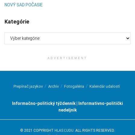
NOVÝ SAD POČASIE
Kategórie
Kategórie
ADVERTISEMENT
Prepínač jazykov
Archív
Fotogaléria
Kalendár udalostí
Informačno-politický týždenník | Informativno-politički
nedeljnik
© 2021 COPYRIGHT
HLAS ĽUDU
. ALL RIGHTS RESERVED.