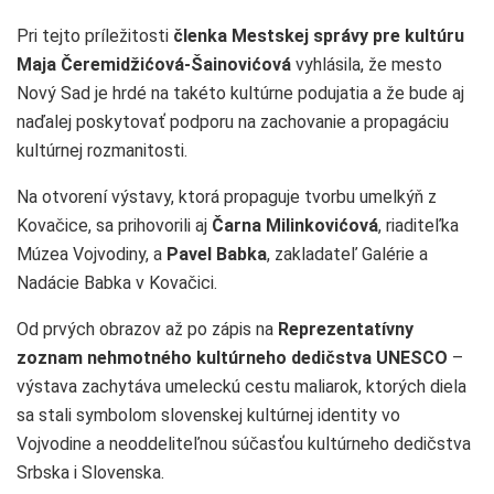
Pri tejto príležitosti
členka Mestskej správy pre kultúru
Maja Čeremidžićová-Šainovićová
vyhlásila, že mesto
Nový Sad je hrdé na takéto kultúrne podujatia a že bude aj
naďalej poskytovať podporu na zachovanie a propagáciu
kultúrnej rozmanitosti.
Na otvorení výstavy, ktorá propaguje tvorbu umelkýň z
Kovačice, sa prihovorili aj
Čarna Milinkovićová
, riaditeľka
Múzea Vojvodiny, a
Pavel Babka
, zakladateľ Galérie a
Nadácie Babka v Kovačici.
Od prvých obrazov až po zápis na
Reprezentatívny
zoznam nehmotného kultúrneho dedičstva UNESCO
–
výstava zachytáva umeleckú cestu maliarok, ktorých diela
sa stali symbolom slovenskej kultúrnej identity vo
Vojvodine a neoddeliteľnou súčasťou kultúrneho dedičstva
Srbska i Slovenska.