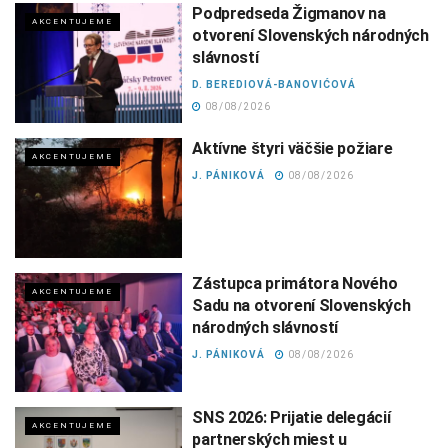
Podpredseda Žigmanov na
AKCENTUJEME
otvorení Slovenských národných
slávností
D. BEREDIOVÁ-BANOVIĆOVÁ
08/08/2026
Aktívne štyri väčšie požiare
AKCENTUJEME
J. PÁNIKOVÁ
08/08/2026
Zástupca primátora Nového
AKCENTUJEME
Sadu na otvorení Slovenských
národných slávností
J. PÁNIKOVÁ
08/08/2026
SNS 2026: Prijatie delegácií
AKCENTUJEME
partnerských miest u