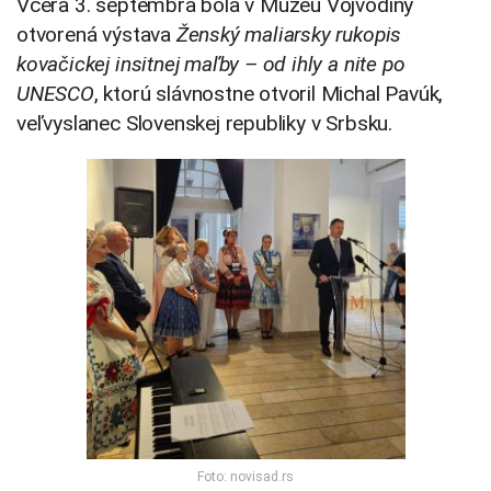
Včera 3. septembra bola v Múzeu Vojvodiny
otvorená výstava
Ženský maliarsky rukopis
kovačickej insitnej maľby – od ihly a nite po
UNESCO
, ktorú slávnostne otvoril Michal Pavúk,
veľvyslanec Slovenskej republiky v Srbsku.
Foto: novisad.rs