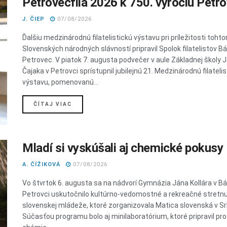
Petrovecfila 2026 k 750. výročiu Petr
J. ČIEP
07/08/2026
Ďalšiu medzinárodnú filatelistickú výstavu pri príležitosti toht
Slovenských národných slávností pripravil Spolok filatelistov B
Petrovec. V piatok 7. augusta podvečer v aule Základnej školy 
Čajaka v Petrovci sprístupnil jubilejnú 21. Medzinárodnú filateli
výstavu, pomenovanú...
DETAILS
ČÍTAJ VIAC
Mladí si vyskúšali aj chemické pokusy
A. ČÍŽIKOVÁ
07/08/2026
Vo štvrtok 6. augusta sa na nádvorí Gymnázia Jána Kollára v 
Petrovci uskutočnilo kultúrno-vedomostné a rekreačné stretnu
slovenskej mládeže, ktoré zorganizovala Matica slovenská v Sr
Súčasťou programu bolo aj minilaboratórium, ktoré pripravil pr