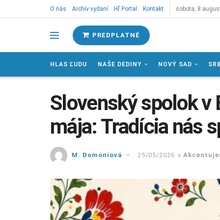
O nás
Archív vydaní
Hľ Portal
Kontakt
sobota, 8 augus
PREDPLATNÉ
HLAS ĽUDU
NAŠE DEDINY
NOVÝ SAD
SR
Slovenský spolok v 
mája: Tradícia nás s
M. Domoniová
25/05/2026
v
Akcentuj