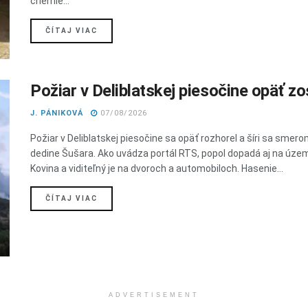
chémie...
DETAILS
ČÍTAJ VIAC
Požiar v Deliblatskej piesočine opäť zos
J. PÁNIKOVÁ
07/08/2026
Požiar v Deliblatskej piesočine sa opäť rozhorel a šíri sa smero
dedine Šušara. Ako uvádza portál RTS, popol dopadá aj na úze
Kovina a viditeľný je na dvoroch a automobiloch. Hasenie...
DETAILS
ČÍTAJ VIAC
ADVERTISEMENT