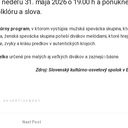
 nedeľu 31. mája 2026 o 19.00 h a ponúkn
klóru a slova.
túrny program
, v ktorom vystúpia: mužská spevácka skupina, kt
a, ženská spevácka skupina poteší divákov melódiami, ktoré hrejú
ce, zvyky a krásu predkov v autentických krojoch.
elko
určené pre malých aj veľkých divákov a zaznejú i básne.
Zdroj: Slovenský kultúrno-osvetový spolok v 
ADVERTISEMENT
Next Post