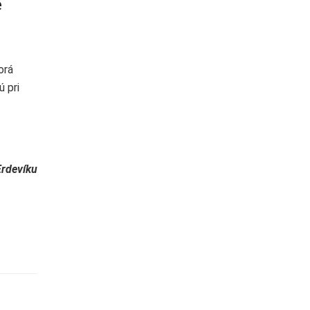
e
orá
 pri
Erdevíku