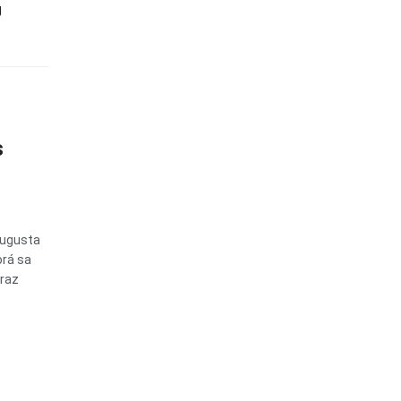
g
s
augusta
orá sa
oraz