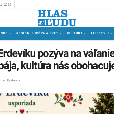
ta, 2026
BSKO
REGIÓN, EURÓPA A SVET
KULTÚRA
LIFESTYLE
Erdevíku pozýva na váľani
pája, kultúra nás obohacuj
eme
,
Erdevík