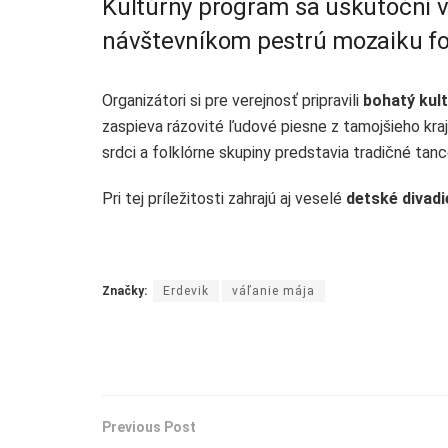
Kultúrny program sa uskutoční v
návštevníkom pestrú mozaiku fol
Organizátori si pre verejnosť pripravili
bohatý kul
zaspieva rázovité ľudové piesne z tamojšieho kraj
srdci a folklórne skupiny predstavia tradičné tan
Pri tej príležitosti zahrajú aj veselé
detské divadi
Značky:
Erdevik
váľanie mája
Previous Post