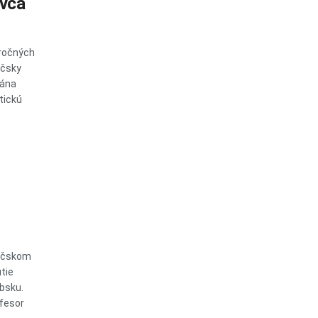
ovca
oročných
áčsky
Jána
stickú
Báčskom
tie
bsku.
ofesor