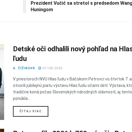
Prezident Vučić sa stretol s predsedom Wan
Huningom
Detské oči odhalili nový pohľad na Hla
ľudu
A. ČÍŽIKOVÁ
07/08/2026
V priestoroch NVU Hlas ľudu v Báčskom Petrovci vo štvrtok 7. 
otvorili jubilejnú piatu výstavu Hlas ľudu očami detí. Výstava, kt
tradične koná počas Slovenských národných slávností, aj tent
ponúkla...
DETAILS
ČÍTAJ VIAC