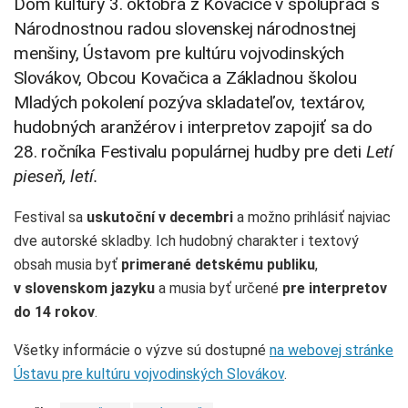
Dom kultúry 3. októbra z Kovačice v spolupráci s
Národnostnou radou slovenskej národnostnej
menšiny, Ústavom pre kultúru vojvodinských
Slovákov, Obcou Kovačica a Základnou školou
Mladých pokolení pozýva skladateľov, textárov,
hudobných aranžérov i interpretov zapojiť sa do
28. ročníka Festivalu populárnej hudby pre deti
Letí
pieseň, letí.
Festival sa
uskutoční v decembri
a možno prihlásiť najviac
dve autorské skladby. Ich hudobný charakter i textový
obsah musia byť
primerané detskému publiku
,
v slovenskom jazyku
a musia byť určené
pre interpretov
do 14 rokov
.
Všetky informácie o výzve sú dostupné
na webovej stránke
Ústavu pre kultúru vojvodinských Slovákov
.