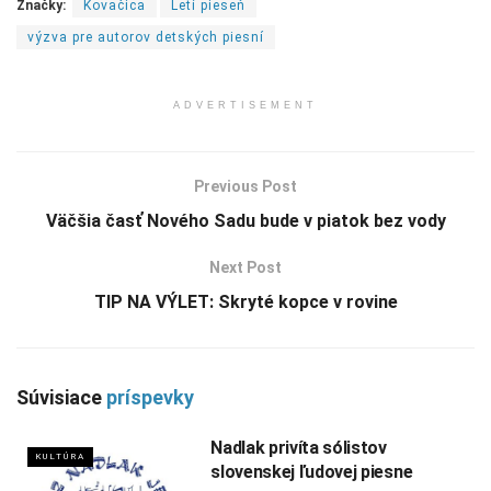
Značky:
Kovačica
Letí pieseň
výzva pre autorov detských piesní
ADVERTISEMENT
Previous Post
Väčšia časť Nového Sadu bude v piatok bez vody
Next Post
TIP NA VÝLET: Skryté kopce v rovine
Súvisiace
príspevky
Nadlak privíta sólistov
KULTÚRA
slovenskej ľudovej piesne