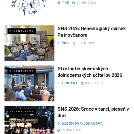
M. PAP
10/08/2026
SNS 2026: Genealogický darček
AKCENTUJEME
Petrovčanom
J. ČIEP
09/08/2026
Stretnutie slovenských
AKCENTUJEME
dolnozemských učiteľov 2026
S. LENHART
09/08/2026
SNS 2026: Srdce v tanci, pieseň v
AKCENTUJEME
duši
O. GLÓZIKOVÁ-JONÁŠOVÁ
09/08/2026