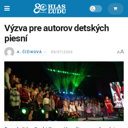
Výzva pre autorov detských
piesní
A
A. ČÍŽIKOVÁ
09/07/2026
A